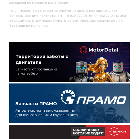
доставкой
по Москве и всей России.
Наши менеджеры с радостью ответят на любые возникшие у вас
вопросы, звоните по телефонам — 8-800-777-08-39, +7 4852 77-00-10 или
обращайтесь к нам через Skype, Telegram, Viber, социальную сеть VK.
Все наши контакты
тут
.
Территория заботы о
двигателе
Запчасти от поставщика
на конвейер
Запчасти ПРАМО
Автоэлектрика и автокомпоненты
для коммерческих и грузовых авто