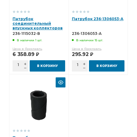
Патрубок
Патрубок 236-1306053-А
соединительный
впускных коллекторов
236-1115032-В
236-1115032-В
236-1306053-А
В наличии 1 шт.
В наличии 15 шт.
Цена в Ярославль
Цена в Ярославль
6 358.89
295.92
Р
Р
В КОРЗИНУ
В КОРЗИНУ