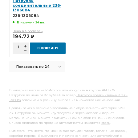
Патрубок
соединительный 236-
1306084
236-1306084
В наличии 24 шт.
Цена в Ярославль
194.72
Р
В КОРЗИНУ
Показывать по 24
В интернет магазине RuMotors можно купить в группе ЯМЗ 236
Патрубок по цене от 82 рублей за товар
Патрубок соединительный 236-
1306084
оптом или в розницу выбрав из множества наименований.
Сделать заказ в регионе Ярославль на любую запчасть категории ЯМЗ
236 Патрубок вы можете круглосуточно через каталог интернет
магазина или вы можете приехать к нам в любой из наших филиалов.
Список филиалов по продаже автозапчастей находятся
здесь
.
RuMotors - это место, где можно заказать двигатели, топливные насосы,
коробки передачб сцепление и прочие запчасти для автомобилей с