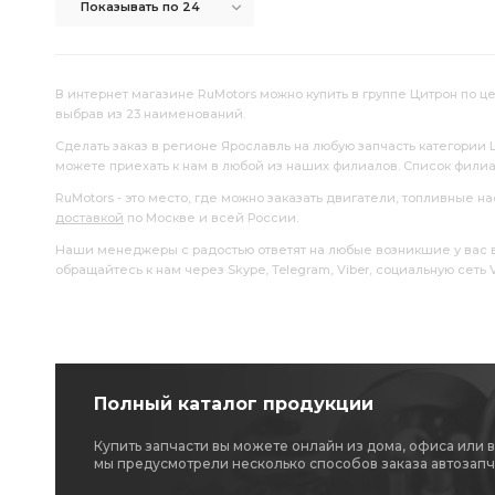
Показывать по 24
В интернет магазине RuMotors можно купить в группе Цитрон по це
выбрав из 23 наименований.
Сделать заказ в регионе Ярославль на любую запчасть категории 
можете приехать к нам в любой из наших филиалов. Список фили
RuMotors - это место, где можно заказать двигатели, топливные 
доставкой
по Москве и всей России.
Наши менеджеры с радостью ответят на любые возникшие у вас воп
обращайтесь к нам через Skype, Telegram, Viber, социальную сеть
Полный каталог продукции
Купить запчасти вы можете онлайн из дома, офиса или 
мы предусмотрели несколько способов заказа автозапч