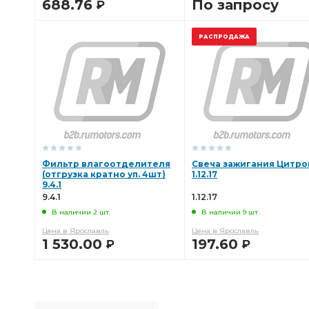
688.76
По запросу
Р
В КОРЗИНУ
В КОРЗИНУ
РАСПРОДАЖА
Фильтр влагоотделителя
Свеча зажигания Цитро
(отгрузка кратно уп. 4шт)
1.12.17
9.4.1
9.4.1
1.12.17
В наличии 2 шт.
В наличии 9 шт.
Цена в Ярославль
Цена в Ярославль
1 530.00
197.60
Р
Р
В КОРЗИНУ
В КОРЗИНУ