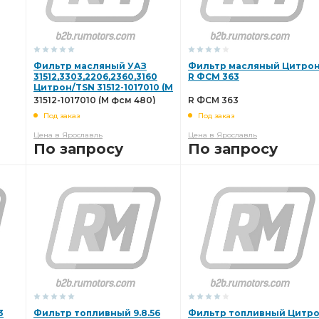
Фильтр масляный УАЗ
Фильтр масляный Цитро
31512,3303,2206,2360,3160
R ФСМ 363
Цитрон/TSN 31512-1017010 (М
фсм 480)
31512-1017010 (М фсм 480)
R ФСМ 363
Под заказ
Под заказ
Цена в Ярославль
Цена в Ярославль
По запросу
По запросу
В КОРЗИНУ
В КОРЗИНУ
3
Фильтр топливный 9.8.56
Фильтр топливный Цитр