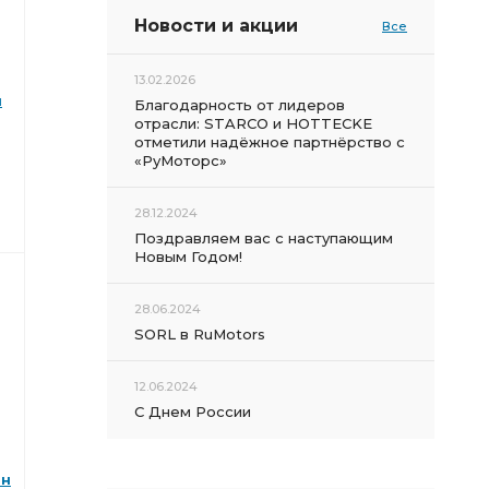
Новости и акции
Все
13.02.2026
н
Благодарность от лидеров
отрасли: STARCO и HOTTECKE
отметили надёжное партнёрство с
«РуМоторс»
28.12.2024
Поздравляем вас с наступающим
Новым Годом!
28.06.2024
SORL в RuMotors
12.06.2024
С Днем России
он