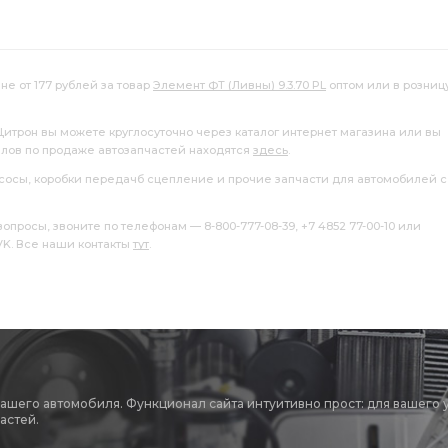
не от 177 рублей за товар
Элемент ФТ (Ливны) 9.3.70 PL
оптом или в розниц
Цитрон вы можете круглосуточно через каталог интернет магазина или вы
алов по продаже автозапчастей находятся
здесь
.
насосы, коробки передачб сцепление и прочие запчасти для автомобилей с
росы, звоните по телефонам — 8-800-777-08-39, +7 4852 77-00-10 или
 VK. Все наши контакты
тут
.
вашего автомобиля. Функционал сайта интуитивно прост: для вашего 
астей.