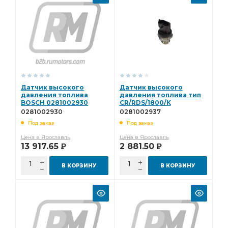
Датчик высокого
Датчик высокого
давления топлива
давления топлива тип
BOSCH 0281002930
CR/RDS/1800/K
0281002937
0281002930
0281002937
Под заказ
Под заказ
Цена в Ярославль
Цена в Ярославль
13 917.65
2 881.50
Р
Р
В КОРЗИНУ
В КОРЗИНУ