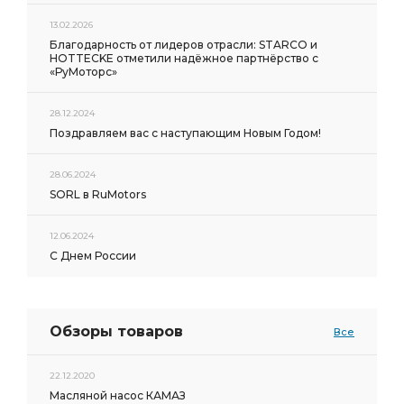
13.02.2026
Благодарность от лидеров отрасли: STARCO и
HOTTECKE отметили надёжное партнёрство с
«РуМоторс»
28.12.2024
Поздравляем вас с наступающим Новым Годом!
28.06.2024
SORL в RuMotors
12.06.2024
С Днем России
Обзоры товаров
Все
22.12.2020
Масляной насос КАМАЗ