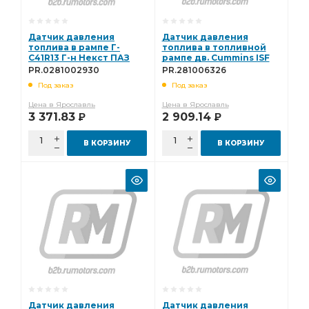
Датчик давления
Датчик давления
топлива в рампе Г-
топлива в топливной
С41R13 Г-н Некст ПАЗ
рампе дв. Cummins ISF
Vector Некст дв. ЯМЗ
2.8 PR.281006326
PR.0281002930
PR.281006326
534, ЯМЗ 536
Под заказ
Под заказ
PR.0281002930
Цена в Ярославль
Цена в Ярославль
3 371.83
2 909.14
Р
Р
В КОРЗИНУ
В КОРЗИНУ
Датчик давления
Датчик давления