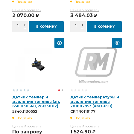
Под заказ
Под заказ
CRTR0121632
Цена в Ярославль
Цена в Ярославль
2 070.00
3 484.03
Р
Р
В КОРЗИНУ
В КОРЗИНУ
Датчик темпер и
Датчик температуры и
давления топлива (ан.
давления топлива
650.1130540, 261230112)
281002953 (ЯМЗ-650)
5340.1130552
CRTR0119177
5340.1130552
CRTR0119177
Под заказ
Под заказ
Цена в Ярославль
Цена в Ярославль
По запросу
1 524.90
Р