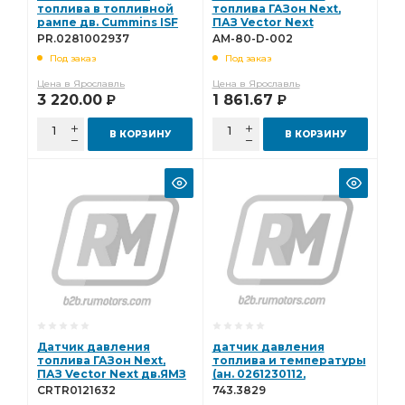
топлива в топливной
топлива ГАЗон Next,
рампе дв. Cummins ISF
ПАЗ Vector Next
3.8 PR.0281002937
дв.534/536 MAN
PR.0281002937
AM-80-D-002
дв.D0834 (0281002930)
Под заказ
Под заказ
АМ AM-80-D-002
Цена в Ярославль
Цена в Ярославль
3 220.00
1 861.67
Р
Р
В КОРЗИНУ
В КОРЗИНУ
Датчик давления
датчик давления
топлива ГАЗон Next,
топлива и температуры
ПАЗ Vector Next дв.ЯМЗ
(ан. 0261230112,
534, ЯМЗ 536 MAN
0281002953) 743.3829
CRTR0121632
743.3829
дв.D0834, 36 CARTRONIC