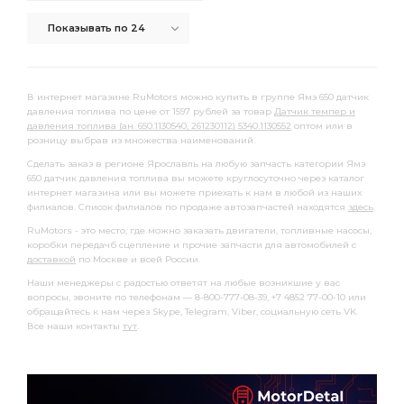
Показывать по 24
В интернет магазине RuMotors можно купить в группе Ямз 650 датчик
давления топлива по цене от 1597 рублей за товар
Датчик темпер и
давления топлива (ан. 650.1130540, 261230112) 5340.1130552
оптом или в
розницу выбрав из множества наименований.
Сделать заказ в регионе Ярославль на любую запчасть категории Ямз
650 датчик давления топлива вы можете круглосуточно через каталог
интернет магазина или вы можете приехать к нам в любой из наших
филиалов. Список филиалов по продаже автозапчастей находятся
здесь
.
RuMotors - это место, где можно заказать двигатели, топливные насосы,
коробки передачб сцепление и прочие запчасти для автомобилей с
доставкой
по Москве и всей России.
Наши менеджеры с радостью ответят на любые возникшие у вас
вопросы, звоните по телефонам — 8-800-777-08-39, +7 4852 77-00-10 или
обращайтесь к нам через Skype, Telegram, Viber, социальную сеть VK.
Все наши контакты
тут
.