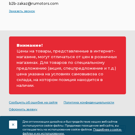
b2b-zakaz@rumotors.com
Заказать звонок
Внимание!
Цены на товары, представленные в интернет-
магазине, могут отличаться от цен в розничных
магазинах. Для товаров по специальному
предложению (акция, спецпредложение и т.д.)
цена указана на условиях самовывоза со
склада, на котором позиция находится в
наличии.
Сообщить об ошибке на сайте
Политика конфиденциальности
Оформить заявку
2000-2026 © Rumotors является коммерческим
Для оптимизации дизайна и быстродействия наших веб-сайтов
обозначением ООО «РуМоторс». Все права на
используются cookie-файлы. Продолжая посещение веб-сайта, вы
разработку принадлежат ООО «Румоторс». Не является
соглашаетесь на использование cookie-файлов.
Подробнее о cookie-
публичной офертой.
файлах и их использовании.