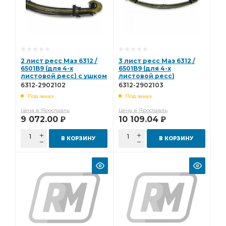
2 лист ресс Маз 6312 /
3 лист ресс Маз 6312 /
6501B9 (для 4-х
6501B9 (для 4-х
листовой ресс) с ушком
листовой ресс)
L=2091мм ЧМЗ 6312-
L=1995мм ЧМЗ 6312-
6312-2902102
6312-2902103
2902102
2902103
Под заказ
Под заказ
Цена в Ярославль
Цена в Ярославль
9 072.00
10 109.04
Р
Р
В КОРЗИНУ
В КОРЗИНУ