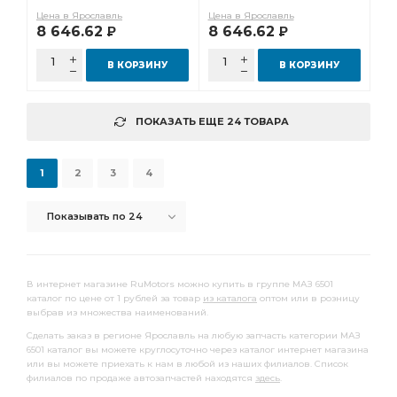
Цена в Ярославль
Цена в Ярославль
8 646.62
8 646.62
Р
Р
В КОРЗИНУ
В КОРЗИНУ
ПОКАЗАТЬ ЕЩЕ 24 ТОВАРА
1
2
3
4
Показывать по 24
В интернет магазине RuMotors можно купить в группе МАЗ 6501
каталог по цене от 1 рублей за товар
из каталога
оптом или в розницу
выбрав из множества наименований.
Сделать заказ в регионе Ярославль на любую запчасть категории МАЗ
6501 каталог вы можете круглосуточно через каталог интернет магазина
или вы можете приехать к нам в любой из наших филиалов. Список
филиалов по продаже автозапчастей находятся
здесь
.