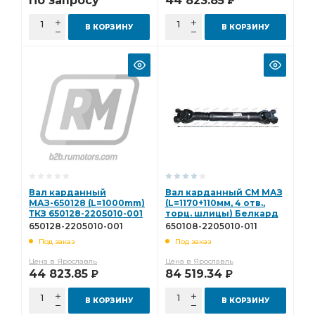
По запросу
44 823.85
Р
В КОРЗИНУ
В КОРЗИНУ
Вал карданный
Вал карданный СМ МАЗ
МАЗ-650128 (L=1000mm)
(L=1170+110мм, 4 отв.,
ТКЗ 650128-2205010-001
торц. шлицы) Белкард
650108-2205010-011
650128-2205010-001
650108-2205010-011
Под заказ
Под заказ
Цена в Ярославль
Цена в Ярославль
44 823.85
84 519.34
Р
Р
В КОРЗИНУ
В КОРЗИНУ