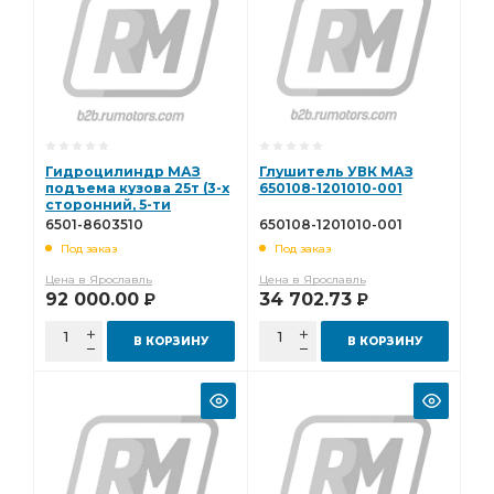
Гидроцилиндр МАЗ
Глушитель УВК МАЗ
подъема кузова 25т (3-х
650108-1201010-001
сторонний, 5-ти
штоковый) АТЛАНТ
6501-8603510
650108-1201010-001
ГИДРАВЛИК 6501-
Под заказ
Под заказ
8603510
Цена в Ярославль
Цена в Ярославль
92 000.00
34 702.73
Р
Р
В КОРЗИНУ
В КОРЗИНУ