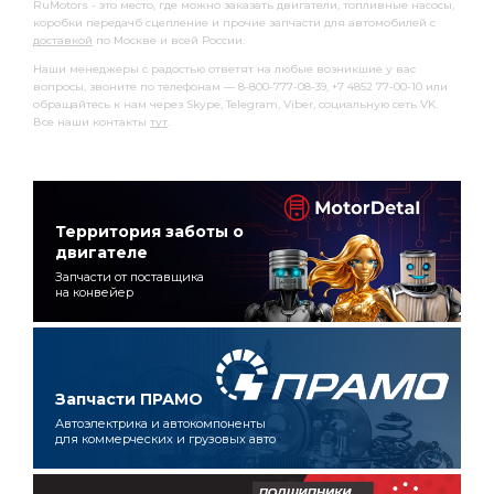
RuMotors - это место, где можно заказать двигатели, топливные насосы,
коробки передачб сцепление и прочие запчасти для автомобилей с
доставкой
по Москве и всей России.
Наши менеджеры с радостью ответят на любые возникшие у вас
вопросы, звоните по телефонам — 8-800-777-08-39, +7 4852 77-00-10 или
обращайтесь к нам через Skype, Telegram, Viber, социальную сеть VK.
Все наши контакты
тут
.
Территория заботы о
двигателе
Запчасти от поставщика
на конвейер
Запчасти ПРАМО
Автоэлектрика и автокомпоненты
для коммерческих и грузовых авто