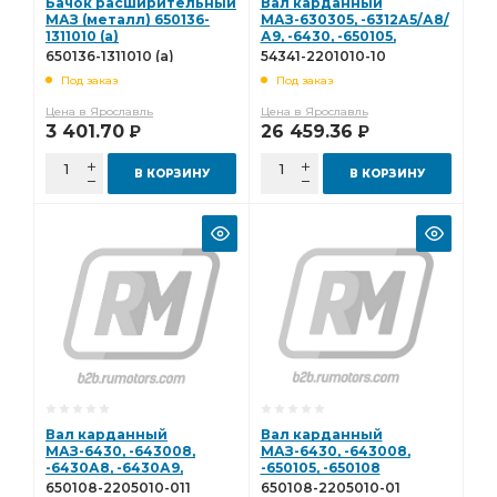
Бачок расширительный
Вал карданный
МАЗ (металл) 650136-
МАЗ-630305, -6312А5/А8/
1311010 (а)
А9, -6430, -650105,
-6501А5/А8/А9 МЗКТ
650136-1311010 (а)
54341-2201010-10
(L=705mm) ТКЗ 54341-
Под заказ
Под заказ
2201010-10
Цена в Ярославль
Цена в Ярославль
3 401.70
26 459.36
Р
Р
В КОРЗИНУ
В КОРЗИНУ
Вал карданный
Вал карданный
МАЗ-6430, -643008,
МАЗ-6430, -643008,
-6430А8, -6430А9,
-650105, -650108
-650105, -650108, -650168
(L=1248mm) ТКЗ 650108-
650108-2205010-011
650108-2205010-01