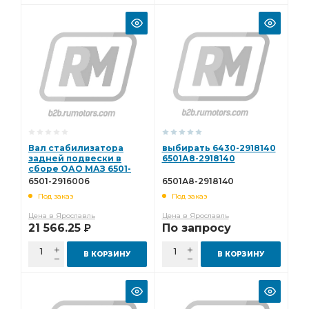
Вал стабилизатора
выбирать 6430-2918140
задней подвески в
6501А8-2918140
сборе ОАО МАЗ 6501-
2916006
6501-2916006
6501А8-2918140
Под заказ
Под заказ
Цена в Ярославль
Цена в Ярославль
21 566.25
По запросу
Р
В КОРЗИНУ
В КОРЗИНУ