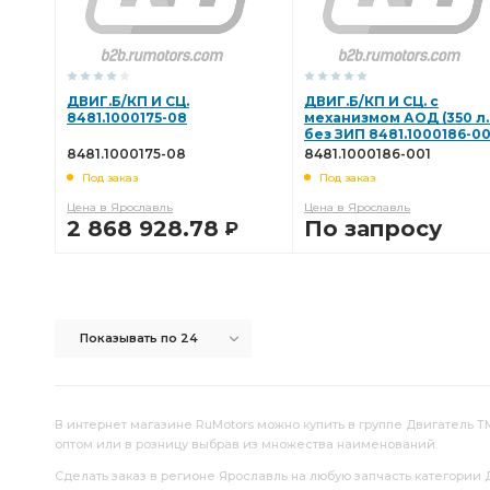
ДВИГ.Б/КП И СЦ.
ДВИГ.Б/КП И СЦ. с
8481.1000175-08
механизмом АОД (350 л.
без ЗИП 8481.1000186-00
8481.1000175-08
8481.1000186-001
Под заказ
Под заказ
Цена в Ярославль
Цена в Ярославль
2 868 928.78
По запросу
Р
В КОРЗИНУ
В КОРЗИНУ
Показывать по 24
В интернет магазине RuMotors можно купить в группе Двигатель ТМ
оптом или в розницу выбрав из множества наименований.
Сделать заказ в регионе Ярославль на любую запчасть категории 