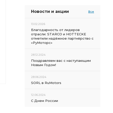
Новости и акции
Все
13.02.2026
Благодарность от лидеров
отрасли: STARCO и HOTTECKE
отметили надёжное партнёрство с
«РуМоторс»
28.12.2024
Поздравляем вас с наступающим
Новым Годом!
28.06.2024
SORL в RuMotors
12.06.2024
С Днем России