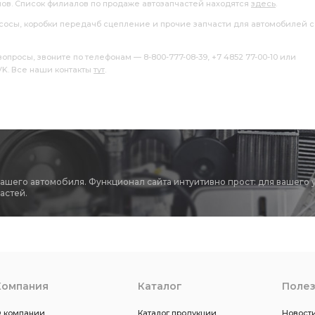
лов. Список филиалов по продаже автозапчастей находятся
здесь
.
насосы, коробки передачб сцепление и прочие запчасти для автомобилей с
росы, звоните по телефонам — 8-800-777-08-39, +7 4852 77-00-10 или
 VK. Все наши контакты
тут
.
вашего автомобиля. Функционал сайта интуитивно прост: для вашего 
астей.
Компания
Каталог
Поле
 компании
Каталог продукции
Новости