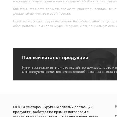
магазина или вы можете приехать к нам в любой из наших филиа
RuMotors - это место, где можно заказать двигатели, топливные 
доставкой
по Москве и всей России.
Наши менеджеры с радостью ответят на любые возникшие у вас воп
обращайтесь к нам через Skype, Telegram, Viber, социальную сеть
Полный каталог продукции
Купить запчасти вы можете онлайн из дома, офиса или 
мы предусмотрели несколько способов заказа автозапч
ООО «Румоторс» - крупный оптовый поставщик
продукции, работает по прямым договорам с
О
заводами-производителями. Вся продукция имеет