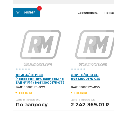
0
ФИЛЬТР
Сортировать:
По на
ДВИГ.Б/КП И СЦ
ДВИГ.Б/КП И СЦ
(присоединит. размеры по
8481.1000175-055
SAE №1/14) 8481.1000175-077
8481.1000175-077
8481.1000175-055
Под заказ
Под заказ
Цена в Ярославль
Цена в Ярославль
По запросу
2 242 369.01
Р