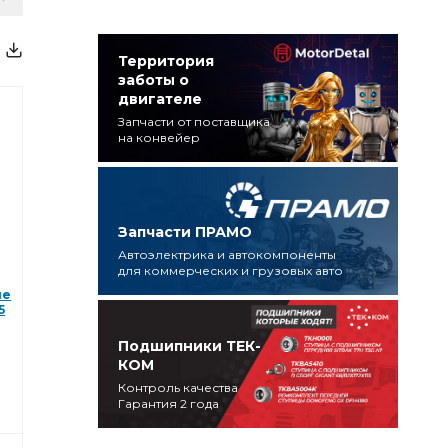
Территория
заботы о
двигателе
Запчасти от поставщика
на конвейер
Запчасти ПРАМО
Автоэлектрика и автокомпоненты
для коммерческих и грузовых авто
не
5
Подшипники ТЕК-
КОМ
Контроль качества
Гарантия 2 года