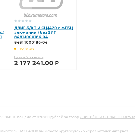
ДВИГ.Б/КП И СЦ.(420 л.с.ГБЦ
с.)
алюминий ) без ЗИП
1
8481.1000186-04
8481.1000186-04
Под заказ
Цена в Ярославль
2 177 241.00
Р
В КОРЗИНУ
З 8481.10 по цене от 876768 рублей за товар
ДВИГ.Б/КП И СЦ. 8481.1000175-0
Двигатель ТМЗ 8481.10 вы можете круглосуточно через каталог интернет