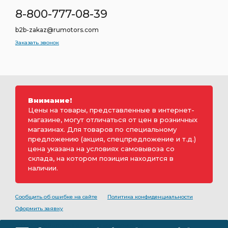
8-800-777-08-39
b2b-zakaz@rumotors.com
Заказать звонок
Внимание!
Цены на товары, представленные в интернет-
магазине, могут отличаться от цен в розничных
магазинах. Для товаров по специальному
предложению (акция, спецпредложение и т.д.)
цена указана на условиях самовывоза со
склада, на котором позиция находится в
наличии.
Сообщить об ошибке на сайте
Политика конфиденциальности
Оформить заявку
2000-2026 © Rumotors является коммерческим