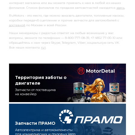
интернет магазина или вы можете приехать к нам в любой из наших
филиалов. Список филиалов по продаже автозапчастей находятся
здесь
.
RuMotors - это место, где можно заказать двигатели, топливные насосы,
коробки передачб сцепление и прочие запчасти для автомобилей с
доставкой
по Москве и всей России.
Наши менеджеры с радостью ответят на любые возникшие у вас
вопросы, звоните по телефонам — 8-800-777-08-39, +7 4852 77-00-10 или
обращайтесь к нам через Skype, Telegram, Viber, социальную сеть VK.
Все наши контакты
тут
.
Территория заботы о
двигателе
Запчасти от поставщика
на конвейер
Запчасти ПРАМО
Автоэлектрика и автокомпоненты
для коммерческих и грузовых авто