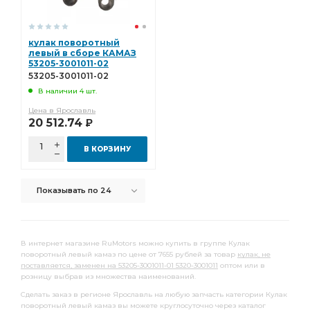
кулак поворотный
левый в сборе КАМАЗ
53205-3001011-02
53205-3001011-02
В наличии 4 шт.
Цена в Ярославль
20 512.74
Р
В КОРЗИНУ
Показывать по 24
В интернет магазине RuMotors можно купить в группе Кулак
поворотный левый камаз по цене от 7655 рублей за товар
кулак, не
поставляется, заменен на 53205-3001011-01 5320-3001011
оптом или в
розницу выбрав из множества наименований.
Сделать заказ в регионе Ярославль на любую запчасть категории Кулак
поворотный левый камаз вы можете круглосуточно через каталог