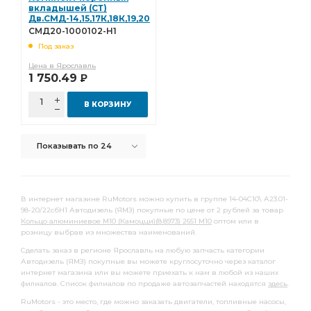
полукольцо упорного
вкладышей (СТ)
Дв.СМД-14,15,17К,18К,19,20
(14-04С10\ А23.01-98-
полукольцо упорного подшипника
СМД20-1000102-Н1
20/22сбН1) СМД20-
(Дайдо)
Под заказ
1000102-Н1 (Дайдо)
Комплект шатунных вкладышей 0,50
Цена в Ярославль
шатунных вкладышей 0,50
вкладышей 1,50
1 750.49
Р
ТУРБОКОМ ТКР-9-12
снят с пр-ва
В КОРЗИНУ
Комплект коренных вкладышей 1,25
коренных вкладышей 1,25
ЗИЛ-130,508,509 дв.
Показывать по 24
Комплект коренных вкладышей 1,00
коренных вкладышей 1,00
Домкрат гидравлический
В интернет магазине RuMotors можно купить в группе 14-04С10\ А23.01-
Домкрат гидравлический бутылочные
98-20/22сбН1 Автодизель (ЯМЗ) покупные по цене от 2 рублей за товар
Кольцо алюминиевое М10 (Камоцци)(8.8973) 2651 М10
оптом или в
Домкрат гидравлический бутылочные "БелАК"
розницу выбрав из множества наименований.
гидравлический бутылочные
Сделать заказ в регионе Ярославль на любую запчасть категории
Автодизель (ЯМЗ) покупные вы можете круглосуточно через каталог
гидравлический бутылочные "БелАК"
интернет магазина или вы можете приехать к нам в любой из наших
филиалов. Список филиалов по продаже автозапчастей находятся
здесь
.
бутылочные "БелАК"
Диск сцепления
RuMotors - это место, где можно заказать двигатели, топливные насосы,
вкладышей 0,05
Насос водяной