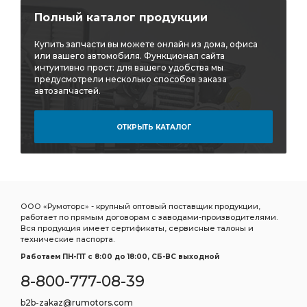
тройник горизонтальный CAMOZZI D6412
Полный каталог продукции
горизонтальный CAMOZZI
Купить запчасти вы можете онлайн из дома, офиса
горизонтальный CAMOZZI D6412
или вашего автомобиля. Функционал сайта
интуитивно прост: для вашего удобства мы
Дв.Д-21 Д-120 Трактора:ВМТЗ
предусмотрели несколько способов заказа
автозапчастей.
Дв.Д-21 Д-120 Трактора:ВМТЗ Т-25/Т-16
Д-120 Трактора:ВМТЗ
Д-120 Трактора:ВМТЗ Т-25/Т-16
ОТКРЫТЬ КАТАЛОГ
Трактора:ВМТЗ Т-25/Т-16
выбирать ТКР-9-12
Трубка отводящая
подшипников ДЗВ
Насос ГУР
дв. ЗМЗ-402
УАЗ дв.
ГАЗ УАЗ дв.
ГАЗ-52 52-04-1000104
ГАЗ УАЗ Дв.
ООО «Румоторс» - крупный оптовый поставщик продукции,
работает по прямым договорам с заводами-производителями.
ГАЗ УАЗ Дв. ЗМЗ-402
УАЗ Дв. ЗМЗ-402
Вся продукция имеет сертификаты, сервисные талоны и
технические паспорта.
УАЗ Дв. ЗМЗ-402 УМЗ-421
Дв. ЗМЗ-402
Работаем ПН-ПТ c 8:00 до 18:00, СБ-ВС выходной
Дв. ЗМЗ-402 УМЗ-421
8-800-777-08-39
Комплект коренных вкладышей 1,50
b2b-zakaz@rumotors.com