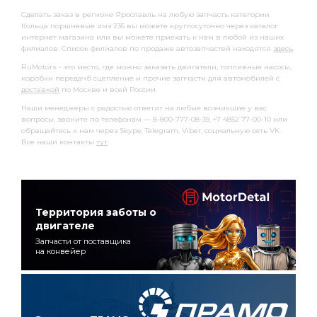
Сделать заказ в регионе Ярославль на любую запчасть категории
Кольца поршневые ямз 236 вы можете круглосуточно через каталог
интернет магазина или вы можете приехать к нам в любой из наших
филиалов. Список филиалов по продаже автозапчастей находятся
здесь
.
RuMotors - это место, где можно заказать двигатели, топливные насосы,
коробки передачб сцепление и прочие запчасти для автомобилей с
доставкой
по Москве и всей России.
Наши менеджеры с радостью ответят на любые возникшие у вас
вопросы, звоните по телефонам — 8-800-777-08-39, +7 4852 77-00-10 или
обращайтесь к нам через Skype, Telegram, Viber, социальную сеть VK.
Все наши контакты
тут
.
Территория заботы о
двигателе
Запчасти от поставщика
на конвейер