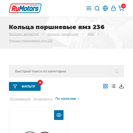
0
Кольца поршневые ямз 236
Магазин запчастей
Каталог продукции
ЯМЗ
Кольца поршневые ямз 236
0
ФИЛЬТР
По названию
По артикулу
По наличию