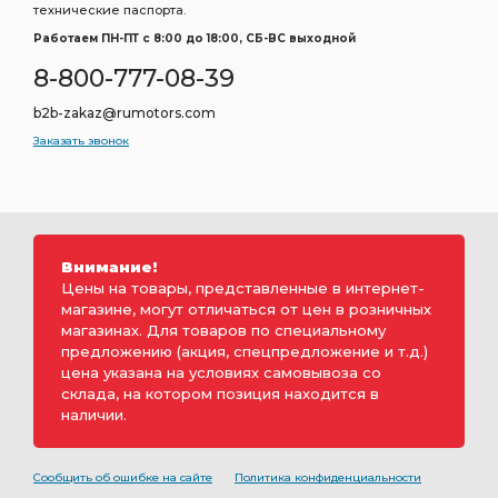
технические паспорта.
Работаем ПН-ПТ c 8:00 до 18:00, СБ-ВС выходной
8-800-777-08-39
b2b-zakaz@rumotors.com
Заказать звонок
Внимание!
Цены на товары, представленные в интернет-
магазине, могут отличаться от цен в розничных
магазинах. Для товаров по специальному
предложению (акция, спецпредложение и т.д.)
цена указана на условиях самовывоза со
склада, на котором позиция находится в
наличии.
Сообщить об ошибке на сайте
Политика конфиденциальности