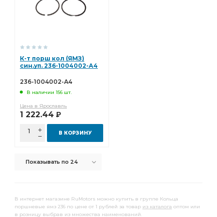
К-т порш кол (ЯМЗ)
син.уп. 236-1004002-А4
236-1004002-А4
В наличии 156 шт.
Цена в Ярославль
1 222.44
Р
В КОРЗИНУ
Показывать по 24
В интернет магазине RuMotors можно купить в группе Кольца
поршневые ямз 236 по цене от 1 рублей за товар
из каталога
оптом или
в розницу выбрав из множества наименований.