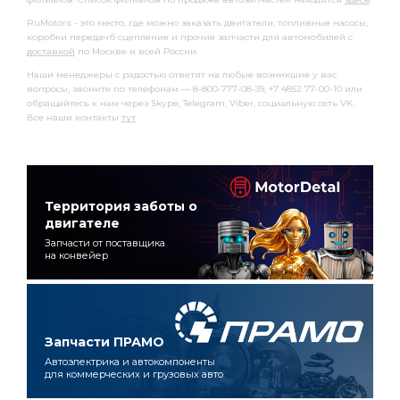
RuMotors - это место, где можно заказать двигатели, топливные насосы,
коробки передачб сцепление и прочие запчасти для автомобилей с
доставкой
по Москве и всей России.
Наши менеджеры с радостью ответят на любые возникшие у вас
вопросы, звоните по телефонам — 8-800-777-08-39, +7 4852 77-00-10 или
обращайтесь к нам через Skype, Telegram, Viber, социальную сеть VK.
Все наши контакты
тут
.
Территория заботы о
двигателе
Запчасти от поставщика
на конвейер
Запчасти ПРАМО
Автоэлектрика и автокомпоненты
для коммерческих и грузовых авто