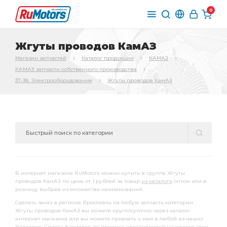
0
Жгуты проводов КамАЗ
Магазин запчастей
Каталог продукции
КАМАЗ
КАМАЗ запчасти собственного производства
37-38. Электрооборудование
Жгуты проводов КамАЗ
В интернет магазине RuMotors можно купить в группе Жгуты
проводов КамАЗ по цене от 1 рублей за товар
из каталога
оптом или в
розницу выбрав из множества наименований.
Сделать заказ в регионе Ярославль на любую запчасть категории
Жгуты проводов КамАЗ вы можете круглосуточно через каталог
интернет магазина или вы можете приехать к нам в любой из наших
филиалов. Список филиалов по продаже автозапчастей находятся
здесь
.