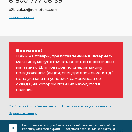
8-800-777-08-39
b2b-zakaz@rumotors.com
Заказать звонок
Внимание!
Цены на товары, представленные в интернет-
магазине, могут отличаться от цен в розничных
магазинах. Для товаров по специальному
предложению (акция, спецпредложение и т.д.)
цена указана на условиях самовывоза со
склада, на котором позиция находится в
наличии.
Сообщить об ошибке на сайте
Политика конфиденциальности
Оформить заявку
2000-2026 © Rumotors является коммерческим
Для оптимизации дизайна и быстродействия наших веб-сайтов
обозначением ООО «РуМоторс». Все права на
используются cookie-файлы. Продолжая посещение веб-сайта, вы
разработку принадлежат ООО «Румоторс». Не является