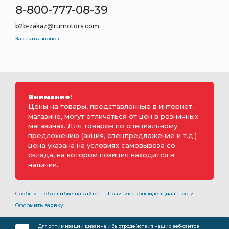
8-800-777-08-39
b2b-zakaz@rumotors.com
Заказать звонок
Внимание!
Цены на товары, представленные в интернет-
магазине, могут отличаться от цен в розничных
магазинах. Для товаров по специальному
предложению (акция, спецпредложение и т.д.)
цена указана на условиях самовывоза со
склада, на котором позиция находится в
наличии.
Сообщить об ошибке на сайте
Политика конфиденциальности
Оформить заявку
2000-2026 © Rumotors является коммерческим
Для оптимизации дизайна и быстродействия наших веб-сайтов
обозначением ООО «РуМоторс». Все права на