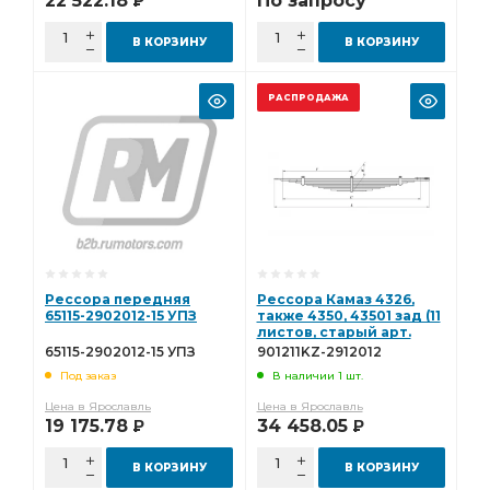
22 522.18
По запросу
Р
В КОРЗИНУ
В КОРЗИНУ
РАСПРОДАЖА
Рессора передняя
Рессора Камаз 4326,
65115-2902012-15 УПЗ
также 4350, 43501 зад (11
листов, старый арт.
4326-2912012) L=1800мм
65115-2902012-15 УПЗ
901211KZ-2912012
ЧМЗ 901211KZ-2912012
Под заказ
В наличии 1 шт.
Цена в Ярославль
Цена в Ярославль
19 175.78
34 458.05
Р
Р
В КОРЗИНУ
В КОРЗИНУ