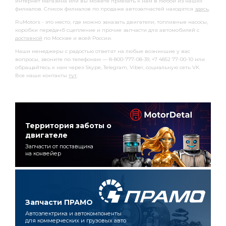
интернет магазина или вы можете приехать к нам в любой из наших
филиалов. Список филиалов по продаже автозапчастей находятся
здесь
.
RuMotors - это место, где можно заказать двигатели, топливные насосы,
коробки передачб сцепление и прочие запчасти для автомобилей с
доставкой
по Москве и всей России.
Наши менеджеры с радостью ответят на любые возникшие у вас
вопросы, звоните по телефонам — 8-800-777-08-39, +7 4852 77-00-10 или
обращайтесь к нам через Skype, Telegram, Viber, социальную сеть VK.
Все наши контакты
тут
.
Территория заботы о
двигателе
Запчасти от поставщика
на конвейер
Запчасти ПРАМО
Автоэлектрика и автокомпоненты
для коммерческих и грузовых авто