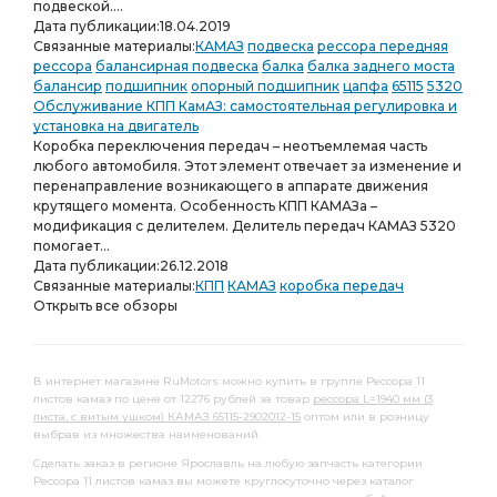
подвеской....
Дата публикации:
18.04.2019
Связанные материалы:
КАМАЗ
подвеска
рессора передняя
рессора
балансирная подвеска
балка
балка заднего моста
балансир
подшипник
опорный подшипник
цапфа
65115
5320
Обслуживание КПП КамАЗ: самостоятельная регулировка и
установка на двигатель
Коробка переключения передач – неотъемлемая часть
любого автомобиля. Этот элемент отвечает за изменение и
перенаправление возникающего в аппарате движения
крутящего момента. Особенность КПП КАМАЗа –
модификация с делителем. Делитель передач КАМАЗ 5320
помогает...
Дата публикации:
26.12.2018
Связанные материалы:
КПП
КАМАЗ
коробка передач
Открыть все обзоры
В интернет магазине RuMotors можно купить в группе Рессора 11
листов камаз по цене от 12276 рублей за товар
рессора L=1940 мм (3
листа, с витым ушком) КАМАЗ 65115-2902012-15
оптом или в розницу
выбрав из множества наименований.
Сделать заказ в регионе Ярославль на любую запчасть категории
Рессора 11 листов камаз вы можете круглосуточно через каталог