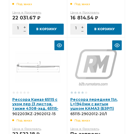
2902012-15NPF
2902012-10NPF
Под заказ
Под заказ
Цена в Ярославль
Цена в Ярославль
22 031.67
16 814.54
Р
Р
В КОРЗИНУ
В КОРЗИНУ
Рессора Камаз 65115 с
Рессора передняя 11л.
ухом пер (3 листов,
L=1940мм с витым
также 4308-зад, 65115-
ушком КАМАЗ (БЗРП)
2902012-15 ) L=1938мм
65115-2902012-20/1
902203KZ-2902012-15
65115-2902012-20/1
ЧМЗ 902203KZ-2902012-
Под заказ
Под заказ
15
Цена в Ярославль
Цена в Ярославль