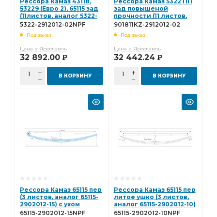
Рессора Камаз 43118,
Рессора Камаз 5322 ПП
53229 (Евро 2), 65115 зад
зад повышеной
(11листов, аналог 5322-
прочности (11 листов,
2912012-02) L=1450мм
5322-2912012-02 )
5322-2912012-02NPF
901811KZ-2912012-02
НПФ 5322-2912012-02NPF
L=1450мм ЧМЗ 901811KZ-
Под заказ
Под заказ
2912012-02
Цена в Ярославль
Цена в Ярославль
32 892.00
32 442.24
Р
Р
В КОРЗИНУ
В КОРЗИНУ
Рессора Камаз 65115 пер
Рессора Камаз 65115 пер
(3 листов, аналог 65115-
литое ушко (3 листов,
2902012-15) с ухом
аналог 65115-2902012-10)
L=1890мм НПФ 65115-
L=1960мм НПФ 65115-
65115-2902012-15NPF
65115-2902012-10NPF