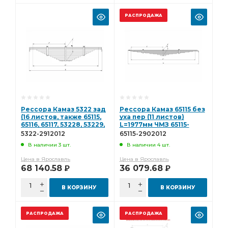
РАСПРОДАЖА
Рессора Камаз 5322 зад
Рессора Камаз 65115 без
(16 листов, также 65115,
уха пер (11 листов)
65116, 65117, 53228, 53229,
L=1977мм ЧМЗ 65115-
6426) L=1450мм ЧМЗ
2902012
5322-2912012
65115-2902012
5322-2912012
В наличии 3 шт.
В наличии 4 шт.
Цена в Ярославль
Цена в Ярославль
68 140.58
36 079.68
Р
Р
В КОРЗИНУ
В КОРЗИНУ
РАСПРОДАЖА
РАСПРОДАЖА