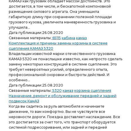
КАМАЗ как грузовик обладает массой достоинств. Это
достигается, в том числе, и бескапотной компоновкой
размещения силового агрегата. Она уменьшила
габаритную длину при сохранении полезной площади
грузового кузова, увеличила маневренность грузовика и
улучшила...
Дата публикации:
26.08.2020
Связанные материалы:
65115
кабина
камаз
Комплектация и причины замены корзины в системе
сцепления КАМАЗ 5320
Владельцам известной марки отечественного грузовика
КАМАЗ 5320 не понаслышке известно, как непросто сделать
замену некоторых конструкций в системе сцепления. Это
требует невероятных усилий, определенного опыта,
профессиональной сноровки и быстроты действий. И
особенно...
Дата публикации:
25.08.2020
Связанные материалы:
5320
камаз
корзина сцепления
Назначение, ремонт и обслуживание передней и задней
подвесок КамАЗ
Когда вы садитесь за руль автомобиля и начинаете
движение, то вам комфортно. Вы не чувствуете все
неровности дороги. Поездка доставляет наслаждение. Все
это достигается за счет того, что транспорт оборудуется
системой подрессоривания, или задней и передней