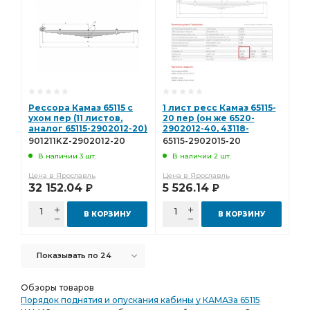
Рессора Камаз 65115 с
1 лист ресс Камаз 65115-
ухом пер (11 листов,
20 пер (он же 6520-
аналог 65115-2902012-20)
2902012-40, 43118-
L=1938мм ЧМЗ 901211KZ-
2902012, 6520-2902012-
901211KZ-2902012-20
65115-2902015-20
2902012-20
21) L=1911мм ЧМЗ 65115-
В наличии 3 шт.
В наличии 2 шт.
2902015-20
Цена в Ярославль
Цена в Ярославль
32 152.04
5 526.14
Р
Р
В КОРЗИНУ
В КОРЗИНУ
Показывать по 24
Обзоры товаров
Порядок поднятия и опускания кабины у КАМАЗа 65115