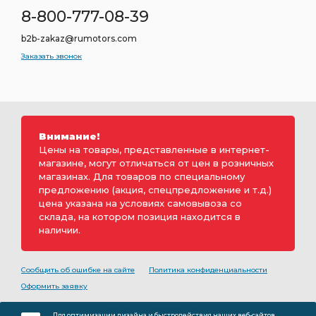
8-800-777-08-39
b2b-zakaz@rumotors.com
Заказать звонок
Внимание!
Цены на товары, представленные в интернет-
магазине, могут отличаться от цен в розничных
магазинах. Для товаров по специальному
предложению (акция, спецпредложение и т.д.)
цена указана на условиях самовывоза со
склада, на котором позиция находится в
наличии.
Сообщить об ошибке на сайте
Политика конфиденциальности
Оформить заявку
2000-2026 © Rumotors является коммерческим
Для оптимизации дизайна и быстродействия наших веб-сайтов