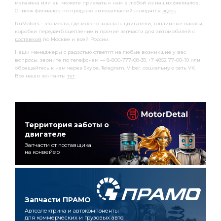
магазина или вы можете приехать к нам в любой из наших филиалов.
Список филиалов по продаже автозапчастей находятся
здесь
.
RuMotors - это место, где можно заказать двигатели, топливные насосы,
коробки передачб сцепление и прочие запчасти для автомобилей с
доставкой
по Москве и всей России.
Наши менеджеры с радостью ответят на любые возникшие у вас
вопросы, звоните по телефонам — 8-800-777-08-39, +7 4852 77-00-10 или
обращайтесь к нам через Skype, Telegram, Viber, социальную сеть VK.
Все наши контакты
тут
.
Территория заботы о
двигателе
Запчасти от поставщика
на конвейер
Запчасти ПРАМО
Автоэлектрика и автокомпоненты
для коммерческих и грузовых авто