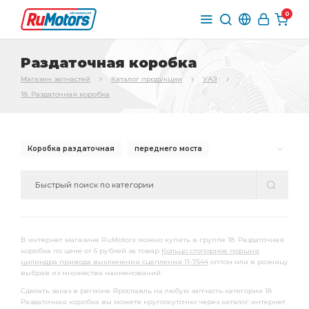
0
Раздаточная коробка
Магазин запчастей
Каталог продукции
УАЗ
18. Раздаточная коробка
Коробка раздаточная
переднего моста
Коробка раздаточная УАЗ
раздаточная УАЗ
включения переднего
включения переднего моста
моста УАЗ
В интернет магазине RuMotors можно купить в группе 18. Раздаточная
коробка по цене от 6 рублей за товар
Кольцо стопорное поршня
цилиндра привода выключения сцепления 11-7544
оптом или в розницу
выбрав из множества наименований.
Сделать заказ в регионе Ярославль на любую запчасть категории 18.
Раздаточная коробка вы можете круглосуточно через каталог интернет