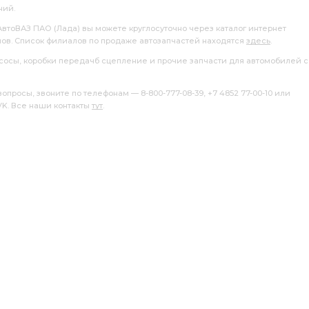
ний.
АвтоВАЗ ПАО (Лада) вы можете круглосуточно через каталог интернет
лов. Список филиалов по продаже автозапчастей находятся
здесь
.
насосы, коробки передачб сцепление и прочие запчасти для автомобилей с
росы, звоните по телефонам — 8-800-777-08-39, +7 4852 77-00-10 или
 VK. Все наши контакты
тут
.