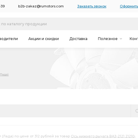
-39
b2b-zakaz@rumotors.com
Заказать звонок
Оформить
водители
Акции и скидки
Доставка
Полезное
Кон
Лада)
(Лада) по цене от 312 рублей за товар
Ось нижнего рычага ВАЗ-2121 21210-