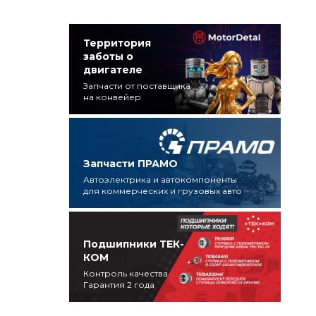
Территория
заботы о
двигателе
Запчасти от поставщика
на конвейер
Запчасти ПРАМО
Автоэлектрика и автокомпоненты
для коммерческих и грузовых авто
Подшипники ТЕК-
КОМ
Контроль качества
Гарантия 2 года