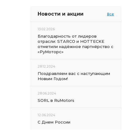
Новости и акции
Все
13.02.2026
Благодарность от лидеров
отрасли: STARCO и HOTTECKE
отметили надёжное партнёрство с
«РуМоторс»
28.12.2024
Поздравляем вас с наступающим
Новым Годом!
28.06.2024
SORL в RuMotors
12.06.2024
С Днем России