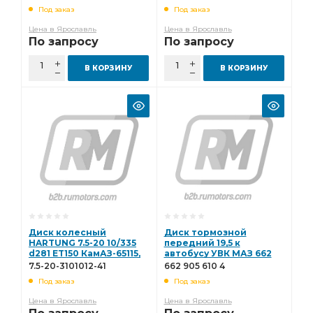
Имп. (Аккурайд) 374-
437040, КамАЗ (ЧКПЗ
Под заказ
Под заказ
3101012-01
505-3101012
Цена в Ярославль
Цена в Ярославль
По запросу
По запросу
В КОРЗИНУ
В КОРЗИНУ
Диск колесный
Диск тормозной
HARTUNG 7.5-20 10/335
передний 19,5 к
d281 ET150 КамАЗ-65115,
автобусу УВК МАЗ 662
автобус ЛАЗ, "Икарус",
905 610 4
7.5-20-3101012-41
662 905 610 4
П/прицепы ЧМЗАП ( 7.5-
Под заказ
Под заказ
20-3101012-41
Цена в Ярославль
Цена в Ярославль