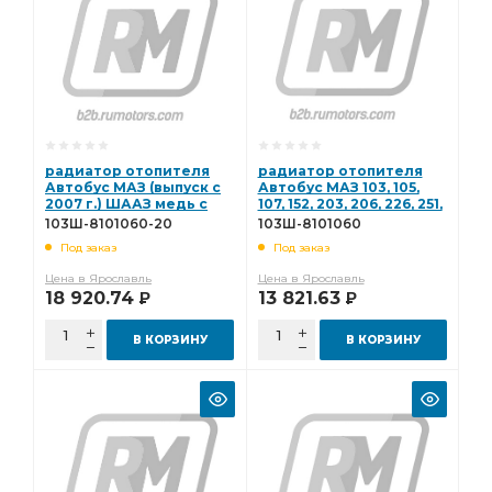
радиатор отопителя
радиатор отопителя
Автобус МАЗ (выпуск с
Автобус МАЗ 103, 105,
2007 г.) ШААЗ медь с
107, 152, 203, 206, 226, 251,
краном 103Ш-8101060-
256 до 2007 г
103Ш-8101060-20
103Ш-8101060
20
103Ш-8101060
Под заказ
Под заказ
Цена в Ярославль
Цена в Ярославль
18 920.74
13 821.63
Р
Р
В КОРЗИНУ
В КОРЗИНУ