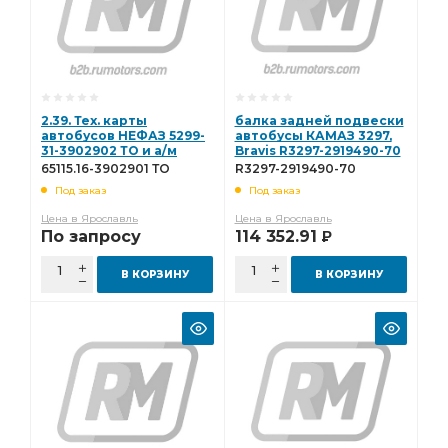
2.39. Тех. карты
балка задней подвески
автобусов НЕФАЗ 5299-
автобусы КАМАЗ 3297,
31-3902902 ТО и а/м
Bravis R3297-2919490-70
КАМАЗ 65115.16-3902901
65115.16-3902901 ТО
R3297-2919490-70
ТО с газовым дв.
Под заказ
Под заказ
65115.16-3902901 ТО
Цена в Ярославль
Цена в Ярославль
По запросу
114 352.91
Р
В КОРЗИНУ
В КОРЗИНУ