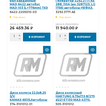
Вал карданный
Генератор 3292.3771 АЕ
МАЗ-6422 автобус
28В, 110А (ан. 5287123, LG
МАЗ-103 (L=776mm) ТКЗ
1756) автобусы НЕФАЗ,
6422-2205010-03
КАМАЗ 3292.3771 АЕ
6422-2205010-03
3292.3771 АЕ
Под заказ
Под заказ
Цена в Ярославль
Цена в Ярославль
26 459.36
11 940.00
Р
Р
В КОРЗИНУ
В КОРЗИНУ
Диск колеса 22,5х8,25
Диск колесный
S/V
HARTUNG 6.75x17.5 8/275
КАМАЗ-65115,Автобусы
d221 ET130 МАЗ-4370,
ЛАЗ, ЛИАЗ, Волгабас,
автобус МАЗ-106, 256,
374-3101012-01
505-3101012