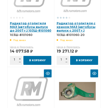
Радиатор отопителя
Радиатор отопителя с
МАЗ (автобусы выпуск
краном МАЗ (автобусы
до 2007 г.) 103Ш-8101060
выпуск с 2007 г.)
103Ш-8101060-20
103Ш-8101060
103Ш-8101060-20
Под заказ
Под заказ
Цена в Ярославль
Цена в Ярославль
14 077.58
19 271.12
Р
Р
В КОРЗИНУ
В КОРЗИНУ