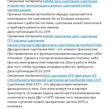
Связанные материалы:
КАМАЗ
диск сцепления
сцепление
Устройство, эксплуатация и ремонт сцепления КАМАЗ
своими руками.
Причина поломки автомобиля нередко заключается в
неисправностях сцепления. Из-за больших нагрузок,
связанных с работой системы, сцепление может износиться
и требовать ремонта или замены.
Дата публикации:
15.02.2019
Связанные материалы:
КАМАЗ
сцепление
диск сцепления
ПГУ
корзина сцепления
Как регулировать двухдисковое сцепление автомобиля МАЗ
Двухдисковое сцепление МАЗ – это элемент трансмиссии.
При правильном его функционировании машина ведет себя
спокойно. Однако в случае возникновения поломки, либо
прочих неисправностей появляются сбои в работе МАЗа.
Для того чтобы грузовик исправно работал, требуется...
Дата публикации:
15.02.2019
Связанные материалы:
МАЗ
сцепление
КПП
двигатель
103
Способы регулирования сцепления автомобилей МАЗ-5337
Сцепление МАЗ-5337 – это двухдисковый механизм
фрикционного типа. Оно агрегатируется в картере
транспорта. Основная задача заключается в разъединение
коленчатого вала ДВС от КПП. Кроме того, механизм при
смене ступеней плавно прикрепляет детали (КПП и
коленвал...