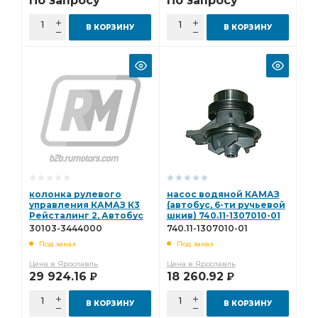
По запросу
По запросу
В КОРЗИНУ
В КОРЗИНУ
колонка рулевого
насос водяной КАМАЗ
управления КАМАЗ К3
(автобус, 6-ти ручьевой
Рейсталинг 2, Автобус
шкив) 740.11-1307010-01
5297 30103-3444000
30103-3444000
740.11-1307010-01
Под заказ
Под заказ
Цена в Ярославль
Цена в Ярославль
29 924.16
18 260.92
Р
Р
В КОРЗИНУ
В КОРЗИНУ