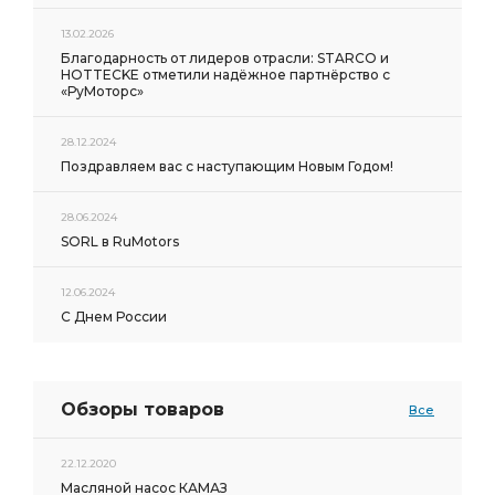
13.02.2026
Благодарность от лидеров отрасли: STARCO и
HOTTECKE отметили надёжное партнёрство с
«РуМоторс»
28.12.2024
Поздравляем вас с наступающим Новым Годом!
28.06.2024
SORL в RuMotors
12.06.2024
С Днем России
Обзоры товаров
Все
22.12.2020
Масляной насос КАМАЗ