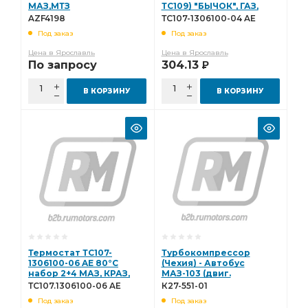
МАЗ,МТЗ
ТС109) "БЫЧОК", ГАЗ,
3022,двигатели DEUTZ
МАЗ, КАВЗ, автобусы
AZF4198
ТС107-1306100-04 AE
AG (KHD)
ПАЗ AVTOELECTRICA
Под заказ
Под заказ
BF4L2012,BF6L914,BF6M10
ТС107-1306100-04 AE
AZF4198
Цена в Ярославль
Цена в Ярославль
По запросу
304.13
Р
В КОРЗИНУ
В КОРЗИНУ
Термостат ТС107-
Турбокомпрессор
1306100-06 AE 80°C
(Чехия) - Автобус
набор 2+4 МАЗ, КРАЗ,
МАЗ-103 (двиг.
УРАЛ, автобусы МАЗ,
Д-260.5Е2) (с клапаном)
ТС107.1306100-06 AE
К27-551-01
ЛАЗ с
К27-551-01
Под заказ
Под заказ
двиг.AVTOELECTRICA