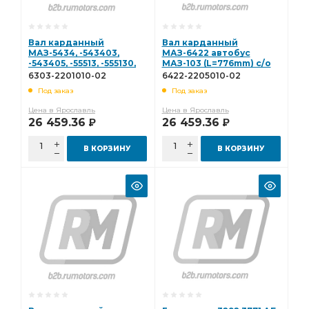
Вал карданный
Вал карданный
МАЗ-5434, -543403,
МАЗ-6422 автобус
-543405, -55513, -555130,
МАЗ-103 (L=776mm) с/о
-6422 автобус МАЗ-103
ТКЗ 6422-2205010-02
6303-2201010-02
6422-2205010-02
(L=729mm) с/о ТКЗ 6303-
Под заказ
Под заказ
2201010-02
Цена в Ярославль
Цена в Ярославль
26 459.36
26 459.36
Р
Р
В КОРЗИНУ
В КОРЗИНУ