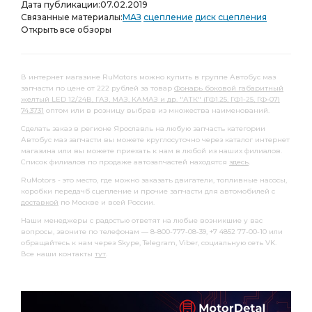
Дата публикации:
07.02.2019
Связанные материалы:
МАЗ
сцепление
диск сцепления
Открыть все обзоры
В интернет магазине RuMotors можно купить в группе Автобус маз
запчасти по цене от 222 рублей за товар
Фонарь боковой габаритный
желтый LED 12/24В, ГАЗ, МАЗ, КАМАЗ и др. "АТК" (ГФ1.25, ГФ1-25, ГФ-07)
74.3731
оптом или в розницу выбрав из множества наименований.
Сделать заказ в регионе Ярославль на любую запчасть категории
Автобус маз запчасти вы можете круглосуточно через каталог интернет
магазина или вы можете приехать к нам в любой из наших филиалов.
Список филиалов по продаже автозапчастей находятся
здесь
.
RuMotors - это место, где можно заказать двигатели, топливные насосы,
коробки передачб сцепление и прочие запчасти для автомобилей с
доставкой
по Москве и всей России.
Наши менеджеры с радостью ответят на любые возникшие у вас
вопросы, звоните по телефонам — 8-800-777-08-39, +7 4852 77-00-10 или
обращайтесь к нам через Skype, Telegram, Viber, социальную сеть VK.
Все наши контакты
тут
.