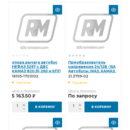
опора рычага автобус
Преобразователь
НЕФАЗ 5297 с ДВС
напряжения 24/12В -15А
КАМАЗ 820.91-260 и КПП
Автобусы, МАЗ, КАМАЗ,
КАМАЗ 144 16105-1703102
все ТС "Энергомаш"
16105-1703102
21.3759-02
21.3759-02
Под заказ
Под заказ
Цена в Ярославль
Цена в Ярославль
5 163.50
По запросу
Р
В КОРЗИНУ
В КОРЗИНУ