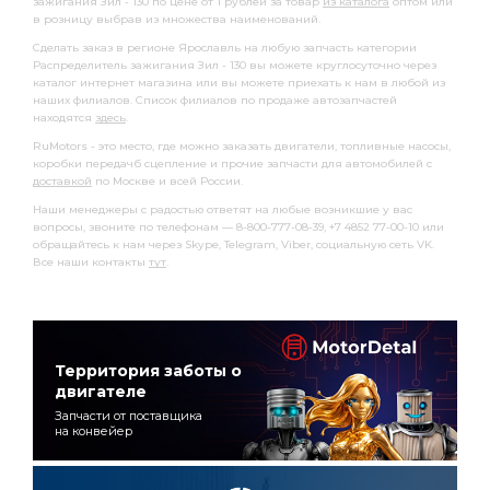
зажигания Зил - 130 по цене от 1 рублей за товар
из каталога
оптом или
в розницу выбрав из множества наименований.
Сделать заказ в регионе Ярославль на любую запчасть категории
Распределитель зажигания Зил - 130 вы можете круглосуточно через
каталог интернет магазина или вы можете приехать к нам в любой из
наших филиалов. Список филиалов по продаже автозапчастей
находятся
здесь
.
RuMotors - это место, где можно заказать двигатели, топливные насосы,
коробки передачб сцепление и прочие запчасти для автомобилей с
доставкой
по Москве и всей России.
Наши менеджеры с радостью ответят на любые возникшие у вас
вопросы, звоните по телефонам — 8-800-777-08-39, +7 4852 77-00-10 или
обращайтесь к нам через Skype, Telegram, Viber, социальную сеть VK.
Все наши контакты
тут
.
Территория заботы о
двигателе
Запчасти от поставщика
на конвейер