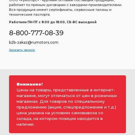
ООО «Румоторс» - крупный оптовый поставщик продукции,
работает по прямым договорам с заводами-производителями.
Вся продукция имеет сертификаты, сервисные талоны и
технические паспорта.
Работаем ПН-ПТ c 8:00 до 18:00, СБ-ВС выходной
8-800-777-08-39
b2b-zakaz@rumotors.com
Заказать звонок
Внимание!
Цены на товары, представленные в интернет-
магазине, могут отличаться от цен в розничных
магазинах. Для товаров по специальному
предложению (акция, спецпредложение и т.д.)
цена указана на условиях самовывоза со
склада, на котором позиция находится в
наличии.