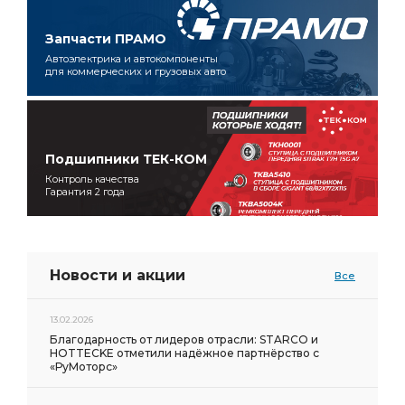
Запчасти ПРАМО
Автоэлектрика и автокомпоненты
для коммерческих и грузовых авто
Подшипники ТЕК-КОМ
Контроль качества
Гарантия 2 года
Новости и акции
Все
13.02.2026
Благодарность от лидеров отрасли: STARCO и
HOTTECKE отметили надёжное партнёрство с
«РуМоторс»