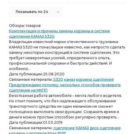
Показывать по 24
Обзоры товаров
Комплектация и причины замены корзины в системе
сцепления КАМАЗ 5320
Владельцам известной марки отечественного грузовика
КАМАЗ 5320 не понаслышке известно, как непросто сделать
замену некоторых конструкций в системе сцепления. Это
требует невероятных усилий, определенного опыта,
профессиональной сноровки и быстроты действий. И
особенно...
Дата публикации:
25.08.2020
Связанные материалы:
5320
камаз
корзина сцепления
Предупреждаем поломку: несколько способов проверить
сцепление на МКПП
Безотказная работа автомобиля – мечта любого водителя.
Но стоит помнить, что без надлежащего обслуживания
транспортного средства ни один механизм не сможет
полноценно выполнять свои функции. Сохранить время и
деньги можно простым способом: регулярно проверять...
Дата публикации:
01.03.2019
Связанные материалы:
сцепление
КАМАЗ
диск сцепления
корзина сцепления
Краз
65115