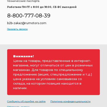
технические паспорта.
Работаем ПН-ПТ c 8:00 до 18:00, СБ-ВС выходной
8-800-777-08-39
b2b-zakaz@rumotors.com
Заказать звонок
Внимание!
Цены на товары, представленные в интернет-
магазине, могут отличаться от цен в розничных
магазинах. Для товаров по специальному
предложению (акция, спецпредложение и т.д.)
цена указана на условиях самовывоза со
склада, на котором позиция находится в
наличии.
Сообщить об ошибке на сайте
Политика конфиденциальности
Оформить заявку