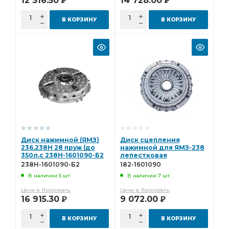
12 316.50
14 728.00
Р
Р
В КОРЗИНУ
В КОРЗИНУ
Диск нажимной (ЯМЗ)
Диск сцепления
236,238Н 28 пруж (до
нажимной для ЯМЗ-238
350л.с 238Н-1601090-Б2
лепестковая
(182.1601090) ПРАМО 182-
238Н-1601090-Б2
182-1601090
1601090
В наличии 5 шт.
В наличии 7 шт.
Цена в Ярославль
Цена в Ярославль
16 915.30
9 072.00
Р
Р
В КОРЗИНУ
В КОРЗИНУ