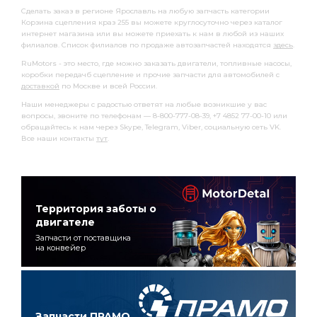
Сделать заказ в регионе Ярославль на любую запчасть категории
Корзина сцепления краз 255 вы можете круглосуточно через каталог
интернет магазина или вы можете приехать к нам в любой из наших
филиалов. Список филиалов по продаже автозапчастей находятся
здесь
.
RuMotors - это место, где можно заказать двигатели, топливные насосы,
коробки передачб сцепление и прочие запчасти для автомобилей с
доставкой
по Москве и всей России.
Наши менеджеры с радостью ответят на любые возникшие у вас
вопросы, звоните по телефонам — 8-800-777-08-39, +7 4852 77-00-10 или
обращайтесь к нам через Skype, Telegram, Viber, социальную сеть VK.
Все наши контакты
тут
.
Территория заботы о
двигателе
Запчасти от поставщика
на конвейер
Запчасти ПРАМО