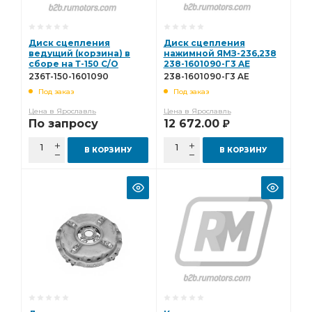
Диск сцепления
Диск сцепления
ведущий (корзина) в
нажимной ЯМЗ-236,238
сборе на Т-150 С/О
238-1601090-Г3 AE
(дв.ЯМЗ-236,238)
236Т-150-1601090
238-1601090-Г3 AE
236Т-150-1601090
Под заказ
Под заказ
Цена в Ярославль
Цена в Ярославль
По запросу
12 672.00
Р
В КОРЗИНУ
В КОРЗИНУ