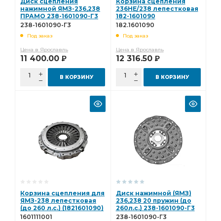
Диск сцепления
Корзина сцепления
нажимной ЯМЗ-236,238
236НЕ/238 лепестковая
ПРАМО 238-1601090-Г3
182-1601090
(КМ1821601090) КММЗ
238-1601090-Г3
182.1601090
182.1601090
Под заказ
Под заказ
Цена в Ярославль
Цена в Ярославль
11 400.00
12 316.50
Р
Р
В КОРЗИНУ
В КОРЗИНУ
Корзина сцепления для
Диск нажимной (ЯМЗ)
ЯМЗ-238 лепестковая
236,238 20 пружин (до
(до 260 л.с.) (1821601090)
260л.с.) 238-1601090-Г3
SORL 1601111001
1601111001
238-1601090-Г3