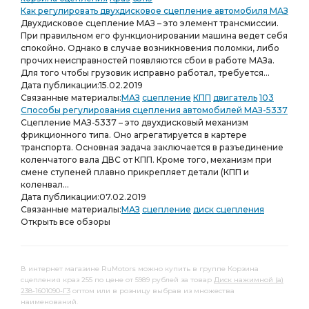
Как регулировать двухдисковое сцепление автомобиля МАЗ
Двухдисковое сцепление МАЗ – это элемент трансмиссии.
При правильном его функционировании машина ведет себя
спокойно. Однако в случае возникновения поломки, либо
прочих неисправностей появляются сбои в работе МАЗа.
Для того чтобы грузовик исправно работал, требуется...
Дата публикации:
15.02.2019
Связанные материалы:
МАЗ
сцепление
КПП
двигатель
103
Способы регулирования сцепления автомобилей МАЗ-5337
Сцепление МАЗ-5337 – это двухдисковый механизм
фрикционного типа. Оно агрегатируется в картере
транспорта. Основная задача заключается в разъединение
коленчатого вала ДВС от КПП. Кроме того, механизм при
смене ступеней плавно прикрепляет детали (КПП и
коленвал...
Дата публикации:
07.02.2019
Связанные материалы:
МАЗ
сцепление
диск сцепления
Открыть все обзоры
В интернет магазине RuMotors можно купить в группе Корзина
сцепления краз 255 по цене от 5989 рублей за товар
Диск нажимной (а)
238-1601090-Г3
оптом или в розницу выбрав из множества
наименований.