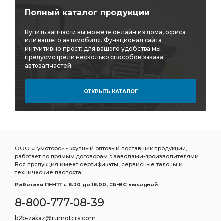
тройник горизонтальный CAMOZZI D6412
Полный каталог продукции
горизонтальный CAMOZZI
Купить запчасти вы можете онлайн из дома, офиса
горизонтальный CAMOZZI D6412
или вашего автомобиля. Функционал сайта
интуитивно прост: для вашего удобства мы
Дв.Д-21 Д-120 Трактора:ВМТЗ
предусмотрели несколько способов заказа
автозапчастей.
Дв.Д-21 Д-120 Трактора:ВМТЗ Т-25/Т-16
Д-120 Трактора:ВМТЗ
Д-120 Трактора:ВМТЗ Т-25/Т-16
ОТКРЫТЬ КАТАЛОГ
Трактора:ВМТЗ Т-25/Т-16
выбирать ТКР-9-12
Трубка отводящая
подшипников ДЗВ
Насос ГУР
дв. ЗМЗ-402
УАЗ дв.
ГАЗ УАЗ дв.
ГАЗ-52 52-04-1000104
ГАЗ УАЗ Дв.
ООО «Румоторс» - крупный оптовый поставщик продукции,
работает по прямым договорам с заводами-производителями.
ГАЗ УАЗ Дв. ЗМЗ-402
УАЗ Дв. ЗМЗ-402
Вся продукция имеет сертификаты, сервисные талоны и
технические паспорта.
УАЗ Дв. ЗМЗ-402 УМЗ-421
Дв. ЗМЗ-402
Работаем ПН-ПТ c 8:00 до 18:00, СБ-ВС выходной
Дв. ЗМЗ-402 УМЗ-421
8-800-777-08-39
Комплект коренных вкладышей 1,50
b2b-zakaz@rumotors.com