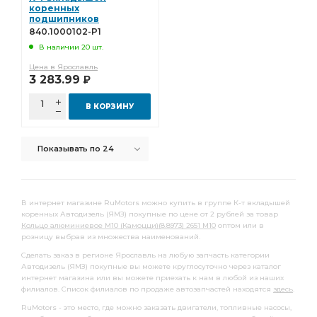
полукольцо упорного
коренных
подшипников
d=116.95мм (ДЗВ)
полукольцо упорного подшипника
840.1000102-Р1
840.1000102-Р1
В наличии 20 шт.
Комплект шатунных вкладышей 0,50
Цена в Ярославль
шатунных вкладышей 0,50
вкладышей 1,50
3 283.99
Р
ТУРБОКОМ ТКР-9-12
снят с пр-ва
В КОРЗИНУ
Комплект коренных вкладышей 1,25
коренных вкладышей 1,25
ЗИЛ-130,508,509 дв.
Показывать по 24
Комплект коренных вкладышей 1,00
коренных вкладышей 1,00
Домкрат гидравлический
В интернет магазине RuMotors можно купить в группе К-т вкладышей
Домкрат гидравлический бутылочные
коренных Автодизель (ЯМЗ) покупные по цене от 2 рублей за товар
Кольцо алюминиевое М10 (Камоцци)(8.8973) 2651 М10
оптом или в
Домкрат гидравлический бутылочные "БелАК"
розницу выбрав из множества наименований.
гидравлический бутылочные
Сделать заказ в регионе Ярославль на любую запчасть категории
Автодизель (ЯМЗ) покупные вы можете круглосуточно через каталог
гидравлический бутылочные "БелАК"
интернет магазина или вы можете приехать к нам в любой из наших
филиалов. Список филиалов по продаже автозапчастей находятся
здесь
.
бутылочные "БелАК"
Диск сцепления
RuMotors - это место, где можно заказать двигатели, топливные насосы,
вкладышей 0,05
Насос водяной