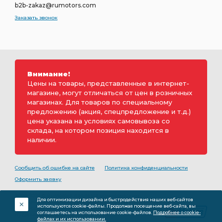
b2b-zakaz@rumotors.com
Заказать звонок
Внимание!
Цены на товары, представленные в интернет-
магазине, могут отличаться от цен в розничных
магазинах. Для товаров по специальному
предложению (акция, спецпредложение и т.д.)
цена указана на условиях самовывоза со
склада, на котором позиция находится в
наличии.
Сообщить об ошибке на сайте
Политика конфиденциальности
Оформить заявку
2000-2026 © Rumotors является коммерческим
Для оптимизации дизайна и быстродействия наших веб-сайтов
обозначением ООО «РуМоторс». Все права на
используются cookie-файлы. Продолжая посещение веб-сайта, вы
разработку принадлежат ООО «Румоторс». Не является
соглашаетесь на использование cookie-файлов.
Подробнее о cookie-
публичной офертой.
файлах и их использовании.