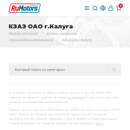
0
КЗАЭ ОАО г.Калуга
Магазин запчастей
Каталог продукции
Электрооборудование (авто)
КЗАЭ ОАО г.Калуга
В интернет магазине RuMotors можно купить в группе КЗАЭ ОАО
г.Калуга по цене от 1 рублей за товар
из каталога
оптом или в розницу
выбрав из множества наименований.
Сделать заказ в регионе Ярославль на любую запчасть категории КЗАЭ
ОАО г.Калуга вы можете круглосуточно через каталог интернет
магазина или вы можете приехать к нам в любой из наших филиалов.
Список филиалов по продаже автозапчастей находятся
здесь
.