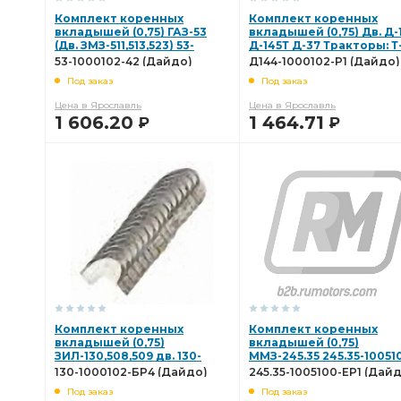
ВАЗ-2101-07 2121 2123
ВАЗ-2101-12 2121
ВАЗ-2101-12 
Комплект коренных
Комплект коренных
вкладышей (0,75) ГАЗ-53
вкладышей (0,75) Дв. Д-
К-т вкладышей шатунных подшипников
вкладышей шат
(Дв. ЗМЗ-511,513,523) 53-
Д-145Т Д-37 Тракторы: Т
1000102-42 (Дайдо)
ЛТЗ-55, Т28Х4М Д144-
53-1000102-42 (Дайдо)
Д144-1000102-Р1 (Дайдо)
1000102-Р1 (Дайдо)
Комплект шатунных вкладышей 1,25
шатунных вкладыше
Под заказ
Под заказ
Цена в Ярославль
Цена в Ярославль
Кольцо 25 3111
вкладышей коренных
Комплект вк
1 606.20
1 464.71
Р
Р
Камоцци 9412
Дв. Д-144
Дв. Д-144 Д-145Т
Дв
В КОРЗИНУ
В КОРЗИНУ
Д-144 Д-145Т Д-37 Тракторы:
Д-145Т Д-37
Д-145Т Д
Д-37 Тракторы:
Д-37 Тракторы: Т-40
Д-37 Трактор
Тракторы: Т-40 ЛТЗ-55 Т28Х4М
Т-40 ЛТЗ-55
Т-40 Л
Дв. СМД-31
Дв. СМД-31 Трактора:КТР-10
Дв. СМД-31
Комплект коренных
Комплект коренных
вкладышей (0,75)
вкладышей (0,75)
СМД-31 Трактора:КТР-10 Дон-1500
Трактора:КТР-10 Дон-
ЗИЛ-130,508,509 дв. 130-
ММЗ-245.35 245.35-10051
1000102-БР4 (Дайдо)
ЕР1 (Дайдо)
130-1000102-БР4 (Дайдо)
245.35-1005100-ЕР1 (Дай
Головка для гайковёрта
Головка для гайковёрта стальн
Под заказ
Под заказ