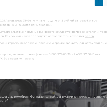
1
 подшипника коленчатого
ка коленчатого вала
подшипника коленчатого
,75 Автодизель (ЯМЗ) покупные по цене от 2 рублей за товар
Кольцо
 выбрав из множества наименований.
вкладыши КАМАЗ
КАМАЗ коренные ДЗВ
Автодизель (ЯМЗ) покупные вы можете круглосуточно через каталог интерн
лов. Список филиалов по продаже автозапчастей находятся
здесь
.
Комплект шатунных вкладышей 0,05
насосы, коробки передачб сцепление и прочие запчасти для автомобилей с
50 ГАЗ
вкладышей 0,75 ГАЗ
0,75 ГАЗ
росы, звоните по телефонам — 8-800-777-08-39, +7 4852 77-00-10 или
 VK. Все наши контакты
тут
.
вкладышей -0,50
Ключ для демонтажа
ки Камоцци
демонтажа трубки
и DRK
трубки Камоцци DRK
Камоцци DRK
мера тормозная передняя тип
тормозная передняя тип
вашего автомобиля. Функционал сайта интуитивно прост: для вашего 
астей.
ого вала
Фитинг Камоцци D2612
Камоцци D2612