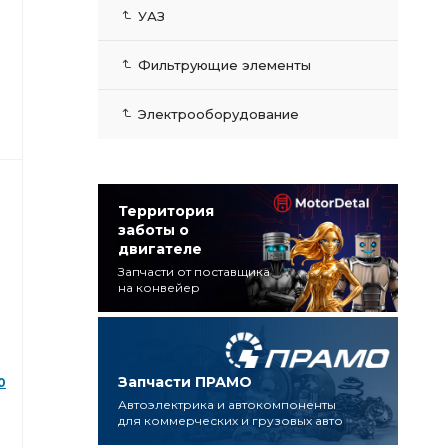
УАЗ
Фильтрующие элементы
)
-
Электрооборудование
Территория
заботы о
двигателе
Запчасти от поставщика
на конвейер
Запчасти ПРАМО
0
Автоэлектрика и автокомпоненты
для коммерческих и грузовых авто