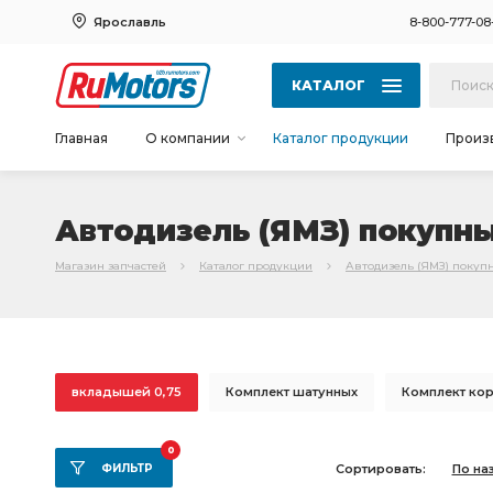
Ярославль
8-800-777-08
КАТАЛОГ
Главная
О компании
Каталог продукции
Произ
Автодизель (ЯМЗ) покупны
Магазин запчастей
Каталог продукции
Автодизель (ЯМЗ) покуп
вкладышей 0,75
Комплект шатунных
Комплект ко
коренных вкладышей
Комплект шатунных вкладышей
0
ФИЛЬТР
Сортировать:
По на
вкладышей 0,25
вкладышей 0,50
К-т вкладышей