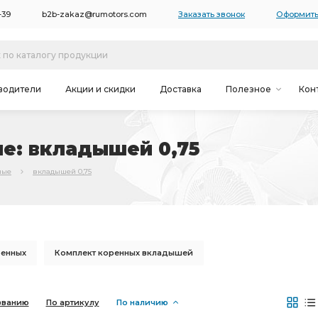
-39
b2b-zakaz@rumotors.com
Заказать звонок
Оформить
водители
Акции и скидки
Доставка
Полезное
Кон
е: вкладышей 0,75
ные
вкладышей 0,75
ренных
Комплект коренных вкладышей
шатунных вкладышей
Фитинг Камоцци
званию
По артикулу
По наличию
вкладышей 1,00
упорного подшипника