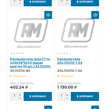
В КОРЗИНУ
В КОРЗИНУ
Распылитель (конт)"14-
Распылитель
40S436"(А41) (заказ
204.1112110-1-04
кратно 50 шт.) 33.1112110-
80
33.1112110-80
204.1112110-1-04
Под заказ
Под заказ
Цена в Ярославль
Цена в Ярославль
402.24
1 130.00
Р
Р
В КОРЗИНУ
В КОРЗИНУ