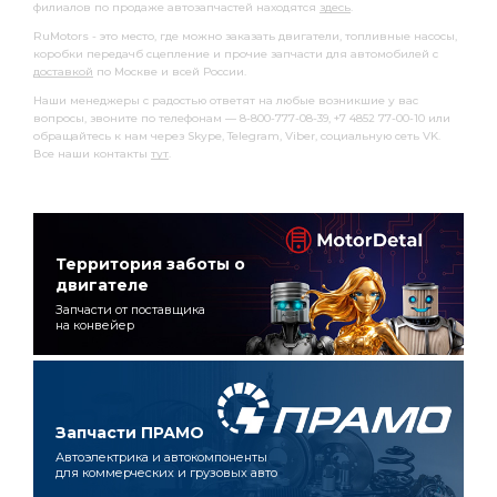
филиалов по продаже автозапчастей находятся
здесь
.
RuMotors - это место, где можно заказать двигатели, топливные насосы,
коробки передачб сцепление и прочие запчасти для автомобилей с
доставкой
по Москве и всей России.
Наши менеджеры с радостью ответят на любые возникшие у вас
вопросы, звоните по телефонам — 8-800-777-08-39, +7 4852 77-00-10 или
обращайтесь к нам через Skype, Telegram, Viber, социальную сеть VK.
Все наши контакты
тут
.
Территория заботы о
двигателе
Запчасти от поставщика
на конвейер
Запчасти ПРАМО
Автоэлектрика и автокомпоненты
для коммерческих и грузовых авто