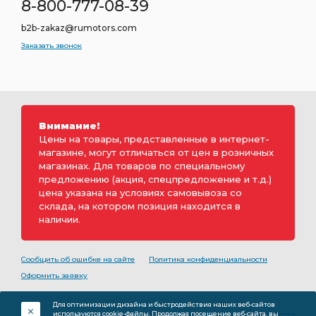
8-800-777-08-39
b2b-zakaz@rumotors.com
Заказать звонок
Внимание!
Цены на товары, представленные в интернет-
магазине, могут отличаться от цен в розничных
магазинах. Для товаров по специальному
предложению (акция, спецпредложение и т.д.)
цена указана на условиях самовывоза со
склада, на котором позиция находится в
наличии.
Сообщить об ошибке на сайте
Политика конфиденциальности
Оформить заявку
2000-2026 © Rumotors является коммерческим
Для оптимизации дизайна и быстродействия наших веб-сайтов
обозначением ООО «РуМоторс». Все права на
используются cookie-файлы. Продолжая посещение веб-сайта, вы