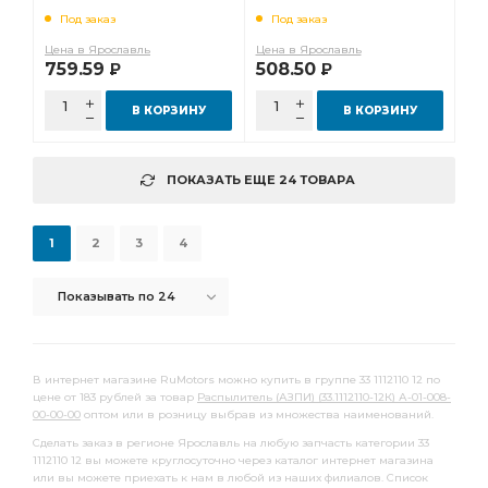
Под заказ
Под заказ
Цена в Ярославль
Цена в Ярославль
759.59
508.50
Р
Р
В КОРЗИНУ
В КОРЗИНУ
ПОКАЗАТЬ ЕЩЕ 24 ТОВАРА
1
2
3
4
Показывать по 24
В интернет магазине RuMotors можно купить в группе 33 1112110 12 по
цене от 183 рублей за товар
Распылитель (АЗПИ) (33.1112110-12К) А-01-008-
00-00-00
оптом или в розницу выбрав из множества наименований.
Сделать заказ в регионе Ярославль на любую запчасть категории 33
1112110 12 вы можете круглосуточно через каталог интернет магазина
или вы можете приехать к нам в любой из наших филиалов. Список