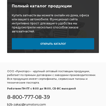
тройник горизонтальный CAMOZZI D6412
Полный каталог продукции
горизонтальный CAMOZZI
Купить запчасти вы можете онлайн из дома, офиса
горизонтальный CAMOZZI D6412
или вашего автомобиля. Функционал сайта
интуитивно прост: для вашего удобства мы
Дв.Д-21 Д-120 Трактора:ВМТЗ
предусмотрели несколько способов заказа
автозапчастей.
Дв.Д-21 Д-120 Трактора:ВМТЗ Т-25/Т-16
Д-120 Трактора:ВМТЗ
Д-120 Трактора:ВМТЗ Т-25/Т-16
ОТКРЫТЬ КАТАЛОГ
Трактора:ВМТЗ Т-25/Т-16
выбирать ТКР-9-12
Трубка отводящая
подшипников ДЗВ
Насос ГУР
дв. ЗМЗ-402
УАЗ дв.
ГАЗ УАЗ дв.
ГАЗ-52 52-04-1000104
ГАЗ УАЗ Дв.
ООО «Румоторс» - крупный оптовый поставщик продукции,
работает по прямым договорам с заводами-производителями.
ГАЗ УАЗ Дв. ЗМЗ-402
УАЗ Дв. ЗМЗ-402
Вся продукция имеет сертификаты, сервисные талоны и
технические паспорта.
УАЗ Дв. ЗМЗ-402 УМЗ-421
Дв. ЗМЗ-402
Работаем ПН-ПТ c 8:00 до 18:00, СБ-ВС выходной
Дв. ЗМЗ-402 УМЗ-421
8-800-777-08-39
Комплект коренных вкладышей 1,50
b2b-zakaz@rumotors.com