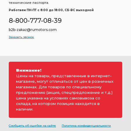
технические паспорта.
Работаем ПН-ПТ c 8:00 до 18:00, СБ-ВС выходной
8-800-777-08-39
b2b-zakaz@rumotors.com
Заказать звонок
Внимание!
Цены на товары, представленные в интернет-
магазине, могут отличаться от цен в розничных
магазинах. Для товаров по специальному
предложению (акция, спецпредложение и т.д.)
цена указана на условиях самовывоза со
склада, на котором позиция находится в
наличии.
Сообщить об ошибке на сайте
Политика конфиденциальности