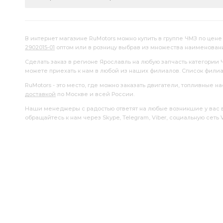
УРАЛ передней
ГАЗ-3302 Газель
Лист №1 рессоры
В интернет магазине RuMotors можно купить в группе ЧМЗ по цене 
2902015-01
оптом или в розницу выбрав из множества наименован
Сделать заказ в регионе Ярославль на любую запчасть категории 
можете приехать к нам в любой из наших филиалов. Список фили
RuMotors - это место, где можно заказать двигатели, топливные 
доставкой
по Москве и всей России.
Наши менеджеры с радостью ответят на любые возникшие у вас воп
обращайтесь к нам через Skype, Telegram, Viber, социальную сеть