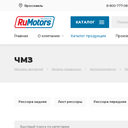
Ярославль
8-800-777-08
КАТАЛОГ
Главная
О компании
Каталог продукции
Произ
ЧМЗ
Магазин запчастей
Каталог продукции
Автокомпоненты
Р
Рессора задняя
Лист рессоры
Рессора передняя
Лист рессоры передней
Лист №1 рессоры
листов 
рессоры УРАЛ
ЗИЛ ЧМЗ
УАЗ ЧМЗ
Лист ресс