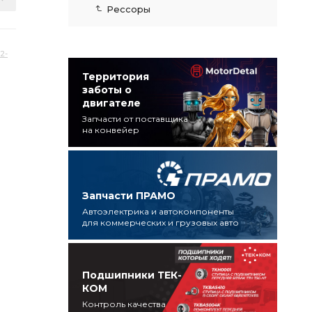
Рессоры
2-
Территория
заботы о
двигателе
Запчасти от поставщика
на конвейер
Запчасти ПРАМО
Автоэлектрика и автокомпоненты
для коммерческих и грузовых авто
Подшипники ТЕК-
КОМ
Контроль качества