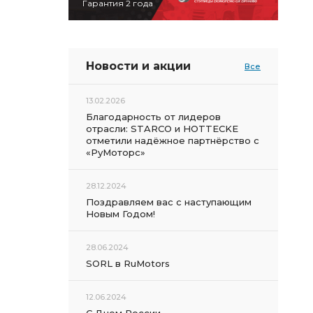
Гарантия 2 года
Новости и акции
Все
13.02.2026
Благодарность от лидеров
отрасли: STARCO и HOTTECKE
отметили надёжное партнёрство с
«РуМоторс»
28.12.2024
Поздравляем вас с наступающим
Новым Годом!
28.06.2024
SORL в RuMotors
12.06.2024