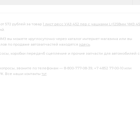
 задней
Лист №2 рессоры
от 572 рублей за товар
1 лист ресс УАЗ 452 пер с чашками L=1258мм ЧМЗ 45
ий.
ЧМЗ вы можете круглосуточно через каталог интернет магазина или вы
алов по продаже автозапчастей находятся
здесь
.
насосы, коробки передачб сцепление и прочие запчасти для автомобилей с
росы, звоните по телефонам — 8-800-777-08-39, +7 4852 77-00-10 или
 VK. Все наши контакты
тут
.