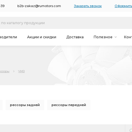
-39
b2b-zakaz@rumotors.com
Заказать звонок
Оформить
водители
Акции и скидки
Доставка
Полезное
Кон
ессоры
ЧМЗ
рессоры задней
рессоры передней
ЧМЗ
передней рессоры
Лист рессоры УРАЛ
оры УРАЛ передней
рессоры УРАЛ передней