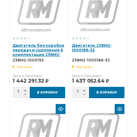
Двигатель без коробки
Двигатель 238М2-
передач и сцепления 6
1000186-32
комплектации 238М2-
1000192
238М2-1000192
238М2-1000186-32
Под заказ
Под заказ
Цена в Ярославль
Цена в Ярославль
1 442 291.32
1 437 052.64
Р
Р
В КОРЗИНУ
В КОРЗИНУ