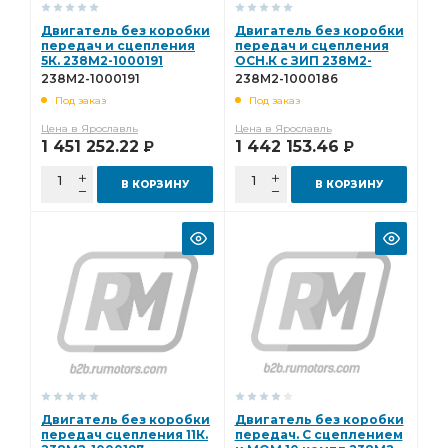
Двигатель без коробки
Двигатель без коробки
передач и сцепления
передач и сцепления
5К. 238М2-1000191
ОСН.К с ЗИП 238М2-
1000186
238М2-1000191
238М2-1000186
Под заказ
Под заказ
Цена в Ярославль
Цена в Ярославль
1 451 252.22
1 442 153.46
Р
Р
В КОРЗИНУ
В КОРЗИНУ
Двигатель без коробки
Двигатель без коробки
передач сцепления 11К.
передач. С сцеплением