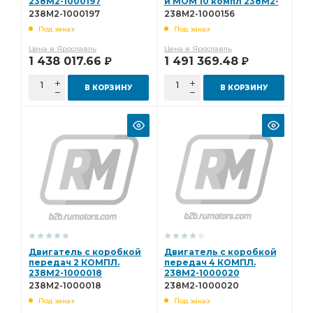
238М2-1000197
и МОМ 10 компл 238М2-
1000156
238М2-1000197
238М2-1000156
Под заказ
Под заказ
Цена в Ярославль
Цена в Ярославль
1 438 017.66
1 491 369.48
Р
Р
В КОРЗИНУ
В КОРЗИНУ
Двигатель с коробкой
Двигатель с коробкой
передач 2 КОМПЛ.
передач 4 КОМПЛ.
238М2-1000018
238М2-1000020
238М2-1000018
238М2-1000020
Под заказ
Под заказ