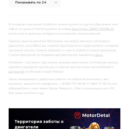
Показывать по 24
В интернет магазине RuMotors можно купить в группе Двигатель ямз
238м2 по цене от 642120 рублей за товар
Двигатель 238М2-1000186-32
оптом или в розницу выбрав из множества наименований.
Сделать заказ в регионе Ярославль на любую запчасть категории
Двигатель ямз 238м2 вы можете круглосуточно через каталог интернет
магазина или вы можете приехать к нам в любой из наших филиалов.
Список филиалов по продаже автозапчастей находятся
здесь
.
RuMotors - это место, где можно заказать двигатели, топливные насосы,
коробки передачб сцепление и прочие запчасти для автомобилей с
доставкой
по Москве и всей России.
Наши менеджеры с радостью ответят на любые возникшие у вас
вопросы, звоните по телефонам — 8-800-777-08-39, +7 4852 77-00-10 или
обращайтесь к нам через Skype, Telegram, Viber, социальную сеть VK.
Все наши контакты
тут
.
Территория заботы о
двигателе