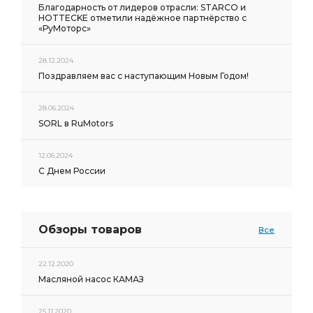
Благодарность от лидеров отрасли: STARCO и
HOTTECKE отметили надёжное партнёрство с
«РуМоторс»
28.12.2024
Поздравляем вас с наступающим Новым Годом!
28.06.2024
SORL в RuMotors
12.06.2024
С Днем России
Обзоры товаров
Все
22.12.2020
Масляной насос КАМАЗ
25.11.2020