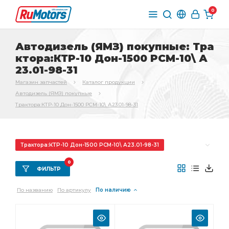
0
Автодизель (ЯМЗ) покупные: Тра
ктора:КТР-10 Дон-1500 РСМ-10\ А
23.01-98-31
Магазин запчастей
Каталог продукции
Автодизель (ЯМЗ) покупные
Трактора:КТР-10 Дон-1500 РСМ-10\ А23.01-98-31
Трактора:КТР-10 Дон-1500 РСМ-10\ А23.01-98-31
Комплект шатунных
Комплект коренных
0
ФИЛЬТР
Комплект коренных вкладышей
По названию
По артикулу
По наличию
коренных вкладышей
Комплект шатунных вкладышей
шатунных вкладышей
Фитинг Камоцци