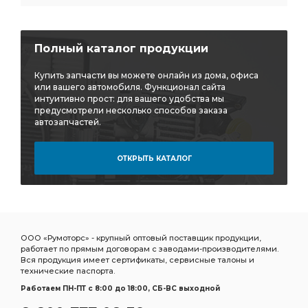
тройник горизонтальный
тройник горизонтальный CAMOZZI
Полный каталог продукции
тройник горизонтальный CAMOZZI D6412
Купить запчасти вы можете онлайн из дома, офиса
горизонтальный CAMOZZI
или вашего автомобиля. Функционал сайта
интуитивно прост: для вашего удобства мы
горизонтальный CAMOZZI D6412
предусмотрели несколько способов заказа
автозапчастей.
Дв.Д-21 Д-120 Трактора:ВМТЗ
Дв.Д-21 Д-120 Трактора:ВМТЗ Т-25/Т-16
ОТКРЫТЬ КАТАЛОГ
Д-120 Трактора:ВМТЗ
Д-120 Трактора:ВМТЗ Т-25/Т-16
Трактора:ВМТЗ Т-25/Т-16
выбирать ТКР-9-12
Трубка отводящая
подшипников ДЗВ
Насос ГУР
дв. ЗМЗ-402
УАЗ дв.
ГАЗ УАЗ дв.
ООО «Румоторс» - крупный оптовый поставщик продукции,
работает по прямым договорам с заводами-производителями.
ГАЗ-52 52-04-1000104
ГАЗ УАЗ Дв.
Вся продукция имеет сертификаты, сервисные талоны и
технические паспорта.
ГАЗ УАЗ Дв. ЗМЗ-402
УАЗ Дв. ЗМЗ-402
Работаем ПН-ПТ c 8:00 до 18:00, СБ-ВС выходной
УАЗ Дв. ЗМЗ-402 УМЗ-421
Дв. ЗМЗ-402