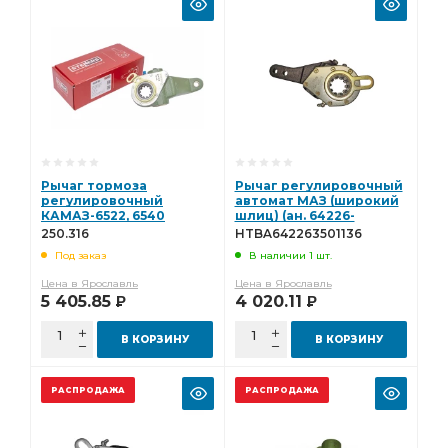
Рычаг тормоза
Рычаг регулировочный
регулировочный
автомат МАЗ (широкий
КАМАЗ-6522, 6540
шлиц) (ан. 64226-
задний правый 79728
3501136) Hottecke - не
250.316
HTBA642263501136
(аналог HALDEX)
поставляется
Под заказ
В наличии 1 шт.
(STENERS, Китай) 250.316
HTBA642263501136
Цена в Ярославль
Цена в Ярославль
5 405.85
4 020.11
Р
Р
В КОРЗИНУ
В КОРЗИНУ
РАСПРОДАЖА
РАСПРОДАЖА