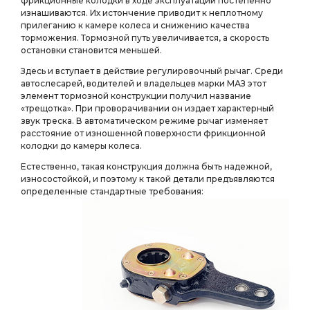
фрикционные колодки в ходе эксплуатации постепенно
изнашиваются. Их истончение приводит к неплотному
прилеганию к камере колеса и снижению качества
торможения. Тормозной путь увеличивается, а скорость
остановки становится меньшей.
Здесь и вступает в действие регулировочный рычаг. Среди
автослесарей, водителей и владельцев марки МАЗ этот
элемент тормозной конструкции получил название
«трещотка». При проворачивании он издает характерный
звук треска. В автоматическом режиме рычаг изменяет
расстояние от изношенной поверхности фрикционной
колодки до камеры колеса.
Естественно, такая конструкция должна быть надежной,
износостойкой, и поэтому к такой детали предъявляются
определенные стандартные требования: