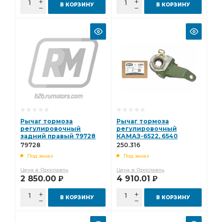
В КОРЗИНУ
В КОРЗИНУ
Рычаг тормоза
Рычаг тормоза
регулировочный
регулировочный
задний правый 79728
КАМАЗ-6522, 6540
задний правый 79728
79728
250.316
(аналог HALDEX) (BOVIA,
Под заказ
Под заказ
Китай) 250.316
Цена в Ярославль
Цена в Ярославль
2 850.00
4 910.01
Р
Р
В КОРЗИНУ
В КОРЗИНУ