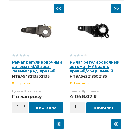
Рычаг регулировочный
Рычаг регулировочный
автомат МАЗ задн.
автомат МАЗ задн.
левый/сред. правый
правый/сред. левый
(эвольв. шлиц)(ан. 54321-
(эвольв. шлиц)(ан. 54321-
HTBA543213502136
HTBA543213502135
3502136) Hottecke
3502135) Hottecke
Под заказ
Под заказ
HTBA543213502136
HTBA543213502135
Цена в Ярославль
Цена в Ярославль
По запросу
4 048.02
Р
В КОРЗИНУ
В КОРЗИНУ