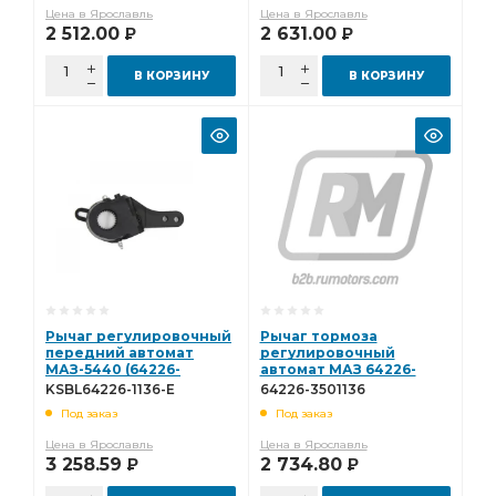
Цена в Ярославль
Цена в Ярославль
2 512.00
2 631.00
Р
Р
В КОРЗИНУ
В КОРЗИНУ
Рычаг регулировочный
Рычаг тормоза
передний автомат
регулировочный
МАЗ-5440 (64226-
автомат МАЗ 64226-
3501136-010)
3501136
KSBL64226-1136-E
64226-3501136
Kramerstone
Под заказ
Под заказ
KSBL64226-1136-E
Цена в Ярославль
Цена в Ярославль
3 258.59
2 734.80
Р
Р