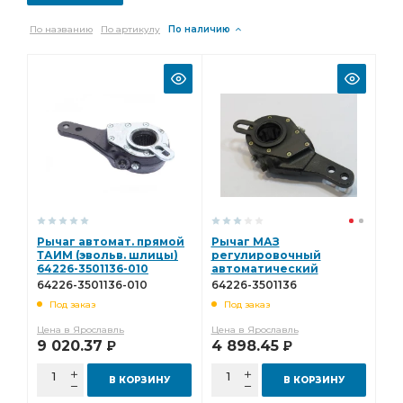
По названию
По артикулу
По наличию
Рычаг автомат. прямой
Рычаг МАЗ
ТАИМ (эвольв. шлицы)
регулировочный
64226-3501136-010
автоматический
прямой (а) 64226-3501136
64226-3501136-010
64226-3501136
Под заказ
Под заказ
Цена в Ярославль
Цена в Ярославль
9 020.37
4 898.45
Р
Р
В КОРЗИНУ
В КОРЗИНУ