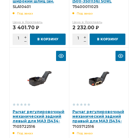
широкий шлиц (ан.
(500-3501136) SORL
64226-3501136) FENOX
75400011025
SLA10401
75400011025
SLA10401
Под заказ
Под заказ
Цена в Ярославль
Цена в Ярославль
3 401.70
2 232.00
Р
Р
В КОРЗИНУ
В КОРЗИНУ
Рычаг регулировочный
Рычаг регулировочный
механический задний
механический задний
левый для МАЗ (5434-
правый для МАЗ (5434-
3501136-010) SORL
3501135-010) SORL
7105722516
7105712516
7105722516
7105712516
Под заказ
Под заказ