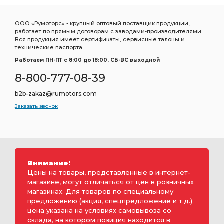
ООО «Румоторс» - крупный оптовый поставщик продукции,
работает по прямым договорам с заводами-производителями.
Вся продукция имеет сертификаты, сервисные талоны и
технические паспорта.
Работаем ПН-ПТ c 8:00 до 18:00, СБ-ВС выходной
8-800-777-08-39
b2b-zakaz@rumotors.com
Заказать звонок
Внимание!
Цены на товары, представленные в интернет-
магазине, могут отличаться от цен в розничных
магазинах. Для товаров по специальному
предложению (акция, спецпредложение и т.д.)
цена указана на условиях самовывоза со
склада, на котором позиция находится в