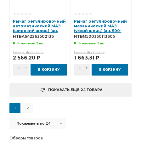
Рычаг регулировочный
Рычаг регулировочный
автоматический МАЗ
механический МАЗ
(широкий шлиц) (ан.
(узкий шлиц) (ан. 500-
64226-3502136) Hottecke
3501136-05, РТ-40-30)
HTBA642263502136
HTBM500350113605
- (всн)
Hottecke
В наличии 2 шт.
В наличии 2 шт.
HTBA642263502136
HTBM500350113605
Цена в Ярославль
Цена в Ярославль
2 566.20
1 663.31
Р
Р
В КОРЗИНУ
В КОРЗИНУ
ПОКАЗАТЬ ЕЩЕ 24 ТОВАРА
1
2
Показывать по 24
Обзоры товаров