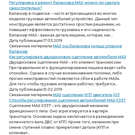
Регулировка и ремонт балансира МАЗ: можно ли сделать
самостоятельно?
Балансир в подвеске – часто встречающееся во многих
моделях грузовых автомобилей устройство. Данный тип
конструкции является достаточно простым решением, но
повышает эффективность грузовика и его надежность.
Балансир МАЗ – важная деталь машины, которая, как...
Дата публикации:
17.03.2019
Связанные материалы:
МАЗ
ось балансира
кольцо упорное
балансир
Как регулировать двухдисковое сцепление автомобиля МАЗ
Двухдисковое сцепление МАЗ – это элемент трансмиссии.
При правильном его функционировании машина ведет себя
спокойно. Однако в случае возникновения поломки, либо
прочих неисправностей появляются сбои в работе МАЗа.
Для того чтобы грузовик исправно работал, требуется...
Дата публикации:
15.02.2019
Связанные материалы:
МАЗ
сцепление
КПП
двигатель
103
Способы регулирования сцепления автомобилей МАЗ-5337
Сцепление МАЗ-5337 – это двухдисковый механизм
фрикционного типа. Оно агрегатируется в картере
транспорта. Основная задача заключается в разъединение
коленчатого вала ДВС от КПП. Кроме того, механизм при
смене ступеней плавно прикрепляет детали (КПП и
коленвал...