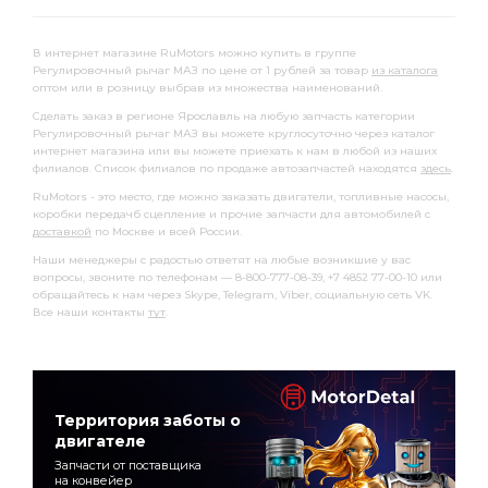
В интернет магазине RuMotors можно купить в группе
Регулировочный рычаг МАЗ по цене от 1 рублей за товар
из каталога
оптом или в розницу выбрав из множества наименований.
Сделать заказ в регионе Ярославль на любую запчасть категории
Регулировочный рычаг МАЗ вы можете круглосуточно через каталог
интернет магазина или вы можете приехать к нам в любой из наших
филиалов. Список филиалов по продаже автозапчастей находятся
здесь
.
RuMotors - это место, где можно заказать двигатели, топливные насосы,
коробки передачб сцепление и прочие запчасти для автомобилей с
доставкой
по Москве и всей России.
Наши менеджеры с радостью ответят на любые возникшие у вас
вопросы, звоните по телефонам — 8-800-777-08-39, +7 4852 77-00-10 или
обращайтесь к нам через Skype, Telegram, Viber, социальную сеть VK.
Все наши контакты
тут
.
Территория заботы о
двигателе
Запчасти от поставщика
на конвейер