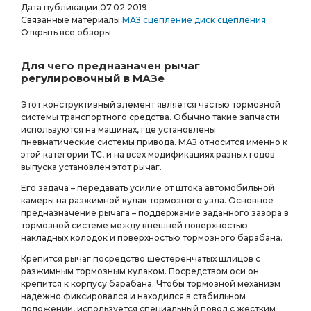
Дата публикации:
07.02.2019
Связанные материалы:
МАЗ
сцепление
диск сцепления
Открыть все обзоры
Для чего предназначен рычаг
регулировочный в МАЗе
Этот конструктивный элемент является частью тормозной
системы транспортного средства. Обычно такие запчасти
используются на машинах, где установлены
пневматические системы привода. МАЗ относится именно к
этой категории ТС, и на всех модификациях разных годов
выпуска установлен этот рычаг.
Его задача – передавать усилие от штока автомобильной
камеры на разжимной кулак тормозного узла. Основное
предназначение рычага – поддержание заданного зазора в
тормозной системе между внешней поверхностью
накладных колодок и поверхностью тормозного барабана.
Крепится рычаг посредство шестеренчатых шлицов с
разжимным тормозным кулаком. Посредством оси он
крепится к корпусу барабана. Чтобы тормозной механизм
надежно фиксировался и находился в стабильном
положении, используется специальный повод с жестким