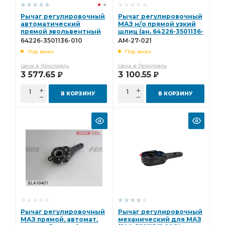
Рычаг регулировочный
Рычаг регулировочный
автоматический
МАЗ н/о прямой узкий
прямой эвольвентный
шлиц (ан. 64226-3501136-
шлиц СМ 64226-3501136-
010) (АМ) AM-27-021
64226-3501136-010
AM-27-021
010
Под заказ
Под заказ
Цена в Ярославль
Цена в Ярославль
3 577.65
3 100.55
Р
Р
В КОРЗИНУ
В КОРЗИНУ
Рычаг регулировочный
Рычаг регулировочный
МАЗ прямой, автомат,
механический для МАЗ