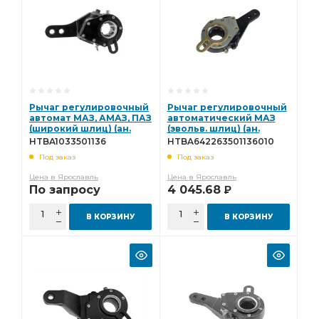
Рычаг регулировочный
Рычаг регулировочный
автомат МАЗ, АМАЗ, ПАЗ
автоматический МАЗ
(широкий шлиц) (ан.
(эвольв. шлиц) (ан.
103-3501136) Hottecke -
64226-3501136-010)
HTBA1033501136
HTBA642263501136010
(всн) HTBA1033501136
Hottecke
Под заказ
Под заказ
HTBA642263501136010
Цена в Ярославль
Цена в Ярославль
По запросу
4 045.68
Р
В КОРЗИНУ
В КОРЗИНУ