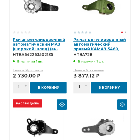
Рычаг регулировочный
Рычаг регулировочный
автоматический МАЗ
автоматический
(широкий шлиц) (ан.
правый КАМАЗ-5460,
64226-3502135) Hottecke
6560, 6522 (аналог
HTBA642263502135
HTBA728
- (всн)
79728, 438930) Hottecke
В наличии 1 шт.
В наличии 1 шт.
HTBA642263502135
HTBA728
Цена в Ярославль
Цена в Ярославль
2 730.00
3 877.12
Р
Р
В КОРЗИНУ
В КОРЗИНУ
РАСПРОДАЖА