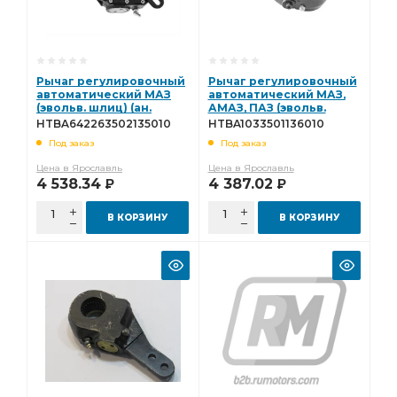
Рычаг регулировочный
Рычаг регулировочный
автоматический МАЗ
автоматический МАЗ,
(эвольв. шлиц) (ан.
АМАЗ, ПАЗ (эвольв.
64226-3502135-010)
шлиц) (ан. 103-3501136-
HTBA642263502135010
HTBA1033501136010
Hottecke
010) Hottecke
Под заказ
Под заказ
HTBA642263502135010
HTBA1033501136010
Цена в Ярославль
Цена в Ярославль
4 538.34
4 387.02
Р
Р
В КОРЗИНУ
В КОРЗИНУ