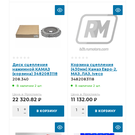
Диск сцепления
Корзина сцепления
нажимной КАМАЗ
(430мм) Камаз Евро-2,
(корзина) 3482083118
МАЗ, ЛАЗ, Iveco
(аналог SACHS) (BOVIA,
(лепестковая) ZTD
208.340
3482083118
Китай) 208.340
3482083118
В наличии 2 шт.
В наличии 2 шт.
Цена в Ярославль
Цена в Ярославль
22 320.82
11 132.00
Р
Р
В КОРЗИНУ
В КОРЗИНУ