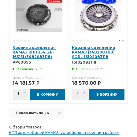
Корзина сцепления
Корзина сцепления
КАМАЗ КПП-154, ZF-
КАМАЗ (3482083118)
16S151 (3482083118)
SORL 16102083118
Dн=430мм FENOX
PP60096
16102083118
PP60096
В наличии 3 шт.
В наличии 10 шт.
Цена в Ярославль
Цена в Ярославль
14 181.57
18 570.00
Р
Р
В КОРЗИНУ
В КОРЗИНУ
Показывать по 24
Обзоры товаров
КПП автомобилей КАМАЗ: устройство и принцип работы