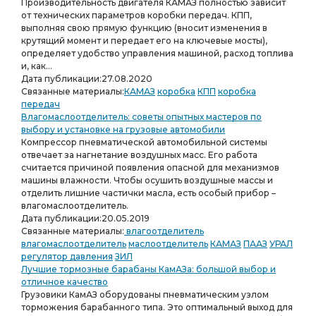
Производительность двигателя КАМАЗ полностью зависит
от технических параметров коробки передач. КПП,
выполняя свою прямую функцию (вносит изменения в
крутящий момент и передает его на ключевые мосты),
определяет удобство управления машиной, расход топлива
и, как...
Дата публикации:
27.08.2020
Связанные материалы:
КАМАЗ
коробка
КПП
коробка
передач
Влагомаслоотделитель: советы опытных мастеров по
выбору и установке на грузовые автомобили
Компрессор пневматической автомобильной системы
отвечает за нагнетание воздушных масс. Его работа
считается причиной появления опасной для механизмов
машины влажности. Чтобы осушить воздушные массы и
отделить лишние частички масла, есть особый прибор –
влагомаслоотделитель.
Дата публикации:
20.05.2019
Связанные материалы:
влагоотделитель
влагомаслоотделитель
маслоотделитель
КАМАЗ
ПААЗ
УРАЛ
регулятор давления
ЗИЛ
Лучшие тормозные барабаны КамАЗа: большой выбор и
отличное качество
Грузовики КамАЗ оборудованы пневматическим узлом
торможения барабанного типа. Это оптимальный выход для