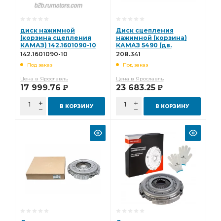
диск нажимной
Диск сцепления
(корзина сцепления
нажимной (корзина)
КАМАЗ) 142.1601090-10
КАМАЗ 5490 (дв.
Мерседес) DAF, IVECO,
142.1601090-10
208.341
MAN, MAZ 3482083032
Под заказ
Под заказ
(BOVIA) 208.341
Цена в Ярославль
Цена в Ярославль
17 999.76
23 683.25
Р
Р
В КОРЗИНУ
В КОРЗИНУ