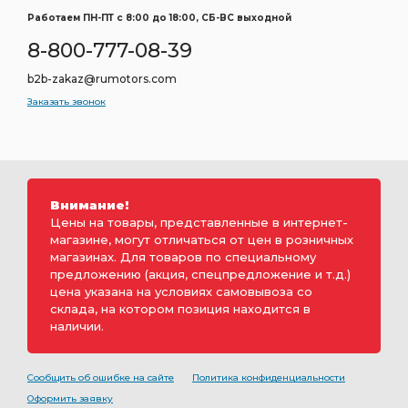
Работаем ПН-ПТ c 8:00 до 18:00, СБ-ВС выходной
8-800-777-08-39
b2b-zakaz@rumotors.com
Заказать звонок
Внимание!
Цены на товары, представленные в интернет-
магазине, могут отличаться от цен в розничных
магазинах. Для товаров по специальному
предложению (акция, спецпредложение и т.д.)
цена указана на условиях самовывоза со
склада, на котором позиция находится в
наличии.
Сообщить об ошибке на сайте
Политика конфиденциальности
Оформить заявку