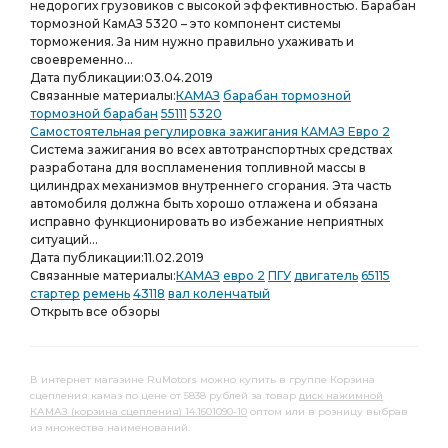
недорогих грузовиков с высокой эффективностью. Барабан
тормозной КамАЗ 5320 – это компонент системы
торможения. За ним нужно правильно ухаживать и
своевременно...
Дата публикации:
03.04.2019
Связанные материалы:
КАМАЗ
барабан тормозной
тормозной барабан
55111
5320
Самостоятельная регулировка зажигания КАМАЗ Евро 2
Система зажигания во всех автотранспортных средствах
разработана для воспламенения топливной массы в
цилиндрах механизмов внутреннего сгорания. Эта часть
автомобиля должна быть хорошо отлажена и обязана
исправно функционировать во избежание неприятных
ситуаций...
Дата публикации:
11.02.2019
Связанные материалы:
КАМАЗ
евро 2
ПГУ
двигатель
65115
стартер
ремень
43118
вал коленчатый
Открыть все обзоры
В интернет магазине RuMotors можно купить в группе Корзина
сцепления камаз по цене от 5838 рублей за товар
диск нажимной
КАМАЗ (корзина сцепления) 14.1601090-10
оптом или в розницу выбрав
из множества наименований.