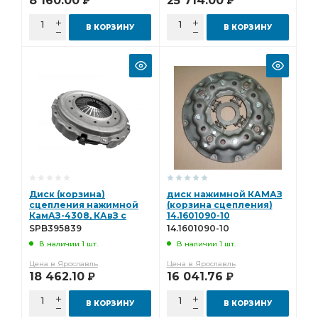
8 160.00
25 714.00
Р
Р
В КОРЗИНУ
В КОРЗИНУ
Диск (корзина)
диск нажимной КАМАЗ
сцепления нажимной
(корзина сцепления)
КамАЗ-4308, КАвЗ с
14.1601090-10
дв.Cummins
SPB395839
14.1601090-10
(ан.183482000474,
В наличии 1 шт.
В наличии 1 шт.
3482123839) Starco
SPB395839
Цена в Ярославль
Цена в Ярославль
18 462.10
16 041.76
Р
Р
В КОРЗИНУ
В КОРЗИНУ