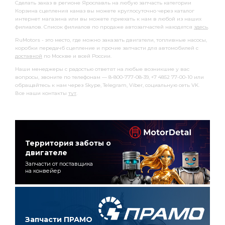
Сделать заказ в регионе Ярославль на любую запчасть категории
Корзина сцепления камаз вы можете круглосуточно через каталог
интернет магазина или вы можете приехать к нам в любой из наших
филиалов. Список филиалов по продаже автозапчастей находятся
здесь
.
RuMotors - это место, где можно заказать двигатели, топливные насосы,
коробки передачб сцепление и прочие запчасти для автомобилей с
доставкой
по Москве и всей России.
Наши менеджеры с радостью ответят на любые возникшие у вас
вопросы, звоните по телефонам — 8-800-777-08-39, +7 4852 77-00-10 или
обращайтесь к нам через Skype, Telegram, Viber, социальную сеть VK.
Все наши контакты
тут
.
Территория заботы о
двигателе
Запчасти от поставщика
на конвейер
Запчасти ПРАМО