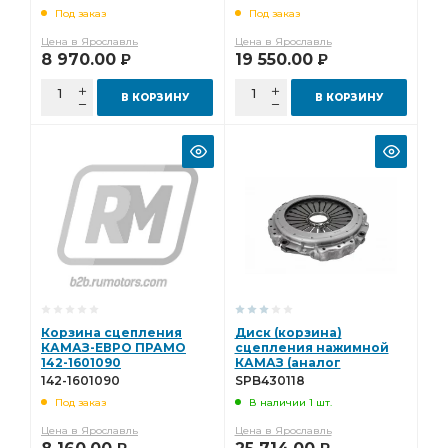
45104-1601001-90) ZTD
Под заказ
Под заказ
3482000419
Цена в Ярославль
Цена в Ярославль
8 970.00
19 550.00
Р
Р
В КОРЗИНУ
В КОРЗИНУ
Корзина сцепления
Диск (корзина)
КАМАЗ-ЕВРО ПРАМО
сцепления нажимной
142-1601090
КАМАЗ (аналог
3482083118) Starco
142-1601090
SPB430118
SPB430118
Под заказ
В наличии 1 шт.
Цена в Ярославль
Цена в Ярославль