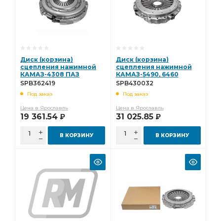
Диск (корзина)
Диск (корзина)
сцепления нажимной
сцепления нажимной
КАМАЗ-4308 ПАЗ
КАМАЗ-5490, 6460
Вектор NEXT с дв.
МАЗ-631208, 643008
SPB362419
SPB430032
ЯМЗ-534 (ан.
(аналог 3482083032)
Под заказ
Под заказ
3482000419) Starco
Starco SPB430032
SPB362419
Цена в Ярославль
Цена в Ярославль
19 361.54
31 025.85
Р
Р
В КОРЗИНУ
В КОРЗИНУ