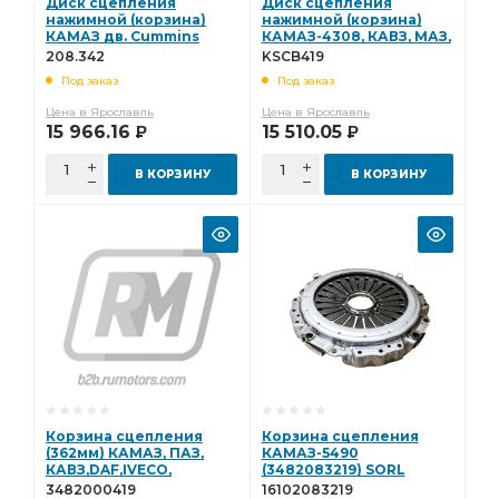
Диск сцепления
Диск сцепления
нажимной (корзина)
нажимной (корзина)
КАМАЗ дв. Cummins
КАМАЗ-4308, КАВЗ, МАЗ,
6ISBe185, 210 MF-395
дв.CUMMINS
208.342
KSCB419
3482000474 (BOVIA,
(3482000419)
Под заказ
Под заказ
Китай) 208.342
Kramerstone KSCB419
Цена в Ярославль
Цена в Ярославль
15 966.16
15 510.05
Р
Р
В КОРЗИНУ
В КОРЗИНУ
Корзина сцепления
Корзина сцепления
(362мм) КАМАЗ, ПАЗ,
КАМАЗ-5490
КАВЗ,DAF,IVECO,
(3482083219) SORL
Cummins (ан.3482116031,
16102083219
3482000419
16102083219