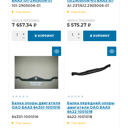
БААЗ 101-2905006-01
(15.2905006-41) БААЗ А1-
237/412.2905006-01
101-2905006-01
А1-237/412.2905006-01
Под заказ
Под заказ
Цена в Ярославль
Цена в Ярославль
7 657.34
5 575.27
Р
Р
В КОРЗИНУ
В КОРЗИНУ
Балка опоры двигателя
Балка передней опоры
ОАО БААЗ 64301-1001016
двигателя ОАО БААЗ
6422-1001018
64301-1001016
6422-1001018
Под заказ
Под заказ