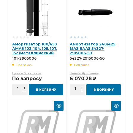
Амортизатор 180/450
Амортизатор 240/425
АМАЗ 103, 104, 105, 107,
МАЗ БААЗ 54327-
152 (металлический
2915006-50
кожух) БААЗ 101-2905006
101-2905006
54327-2915006-50
Под заказ
Под заказ
Цена в Ярославль
Цена в Ярославль
По запросу
6 070.28
Р
В КОРЗИНУ
В КОРЗИНУ