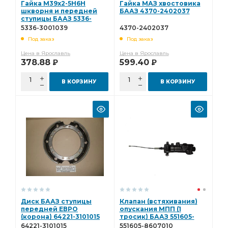
Гайка М39х2-5Н6Н
Гайка МАЗ хвостовика
шкворня и передней
БААЗ 4370-2402037
ступицы БААЗ 5336-
3001039
5336-3001039
4370-2402037
Под заказ
Под заказ
Цена в Ярославль
Цена в Ярославль
378.88
599.40
Р
Р
В КОРЗИНУ
В КОРЗИНУ
Диск БААЗ ступицы
Клапан (встяхивания)
передней ЕВРО
опускания МПП (1
(корона) 64221-3101015
тросик) БААЗ 551605-
8607010
64221-3101015
551605-8607010