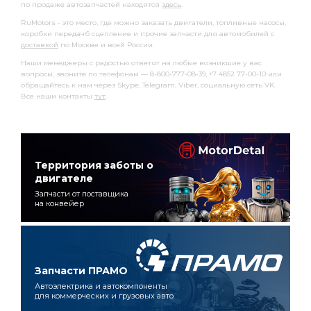
по продаже автозапчастей находятся
здесь
.
RuMotors - это место, где можно заказать двигатели, топливные насосы,
коробки передачб сцепление и прочие запчасти для автомобилей с
доставкой
по Москве и всей России.
Наши менеджеры с радостью ответят на любые возникшие у вас
вопросы, звоните по телефонам — 8-800-777-08-39, +7 4852 77-00-10 или
обращайтесь к нам через Skype, Telegram, Viber, социальную сеть VK.
Все наши контакты
тут
.
Территория заботы о
двигателе
Запчасти от поставщика
на конвейер
Запчасти ПРАМО
Автоэлектрика и автокомпоненты
для коммерческих и грузовых авто