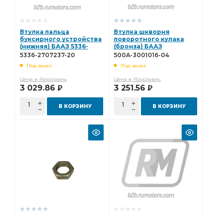
Втулка пальца
Втулка шкворня
буксирного устройства
поворотного кулака
(нижняя) БААЗ 5336-
(бронза) БААЗ
2707237-20
500А-3001016-04
5336-2707237-20
500А-3001016-04
Под заказ
Под заказ
Цена в Ярославль
Цена в Ярославль
3 029.86
3 251.56
Р
Р
В КОРЗИНУ
В КОРЗИНУ