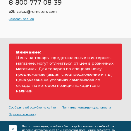
8-800-777-08-39
b2b-zakaz@rumotors.com
Заказать звонок
Внимание!
Цены на товары, представленные в интернет-
магазине, могут отличаться от цен в розничных
магазинах. Для товаров по специальному
предложению (акция, спецпредложение и т.д.)
цена указана на условиях самовывоза со
склада, на котором позиция находится в
наличии.
Сообщить об ошибке на сайте
Политика конфиденциальности
Оформить заявку
2000-2026 © Rumotors является коммерческим
Для оптимизации дизайна и быстродействия наших веб-сайтов
обозначением ООО «РуМоторс». Все права на
используются cookie-файлы. Продолжая посещение веб-сайта, вы