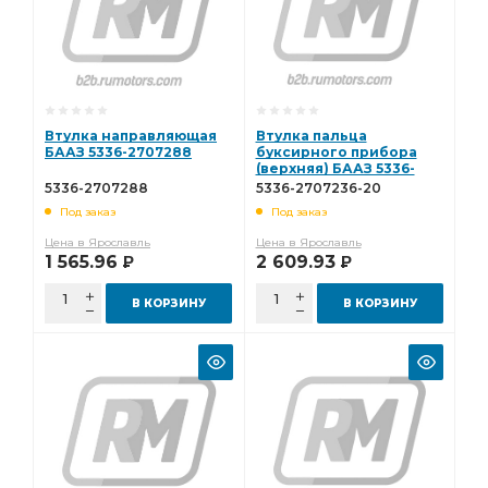
Втулка направляющая
Втулка пальца
БААЗ 5336-2707288
буксирного прибора
(верхняя) БААЗ 5336-
2707236-20
5336-2707288
5336-2707236-20
Под заказ
Под заказ
Цена в Ярославль
Цена в Ярославль
1 565.96
2 609.93
Р
Р
В КОРЗИНУ
В КОРЗИНУ