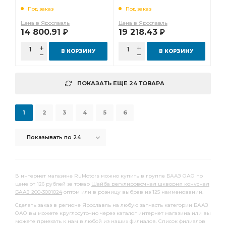
Под заказ
Под заказ
Цена в Ярославль
Цена в Ярославль
14 800.91
19 218.43
Р
Р
В КОРЗИНУ
В КОРЗИНУ
ПОКАЗАТЬ ЕЩЕ 24 ТОВАРА
1
2
3
4
5
6
Показывать по 24
В интернет магазине RuMotors можно купить в группе БААЗ ОАО по
цене от 126 рублей за товар
Шайба регулировочная шкворня конусная
БААЗ 200-3001024
оптом или в розницу выбрав из 125 наименований.
Сделать заказ в регионе Ярославль на любую запчасть категории БААЗ
ОАО вы можете круглосуточно через каталог интернет магазина или вы
можете приехать к нам в любой из наших филиалов. Список филиалов