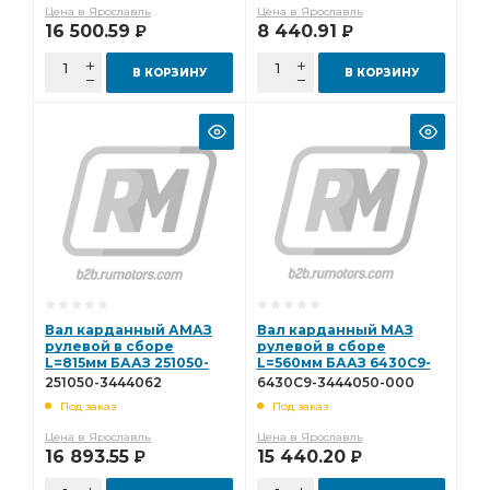
Цена в Ярославль
Цена в Ярославль
16 500.59
8 440.91
Р
Р
В КОРЗИНУ
В КОРЗИНУ
Вал карданный АМАЗ
Вал карданный МАЗ
рулевой в сборе
рулевой в сборе
L=815мм БААЗ 251050-
L=560мм БААЗ 6430С9-
3444062
3444050-000
251050-3444062
6430С9-3444050-000
Под заказ
Под заказ
Цена в Ярославль
Цена в Ярославль
16 893.55
15 440.20
Р
Р