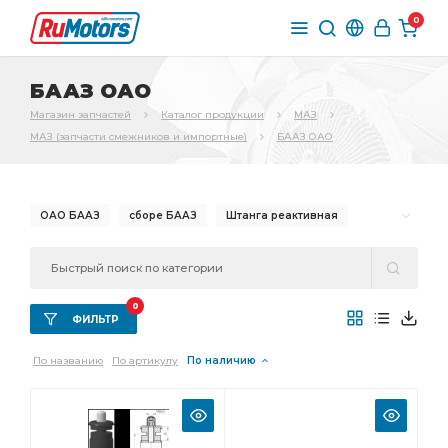
0
БААЗ ОАО
Магазин запчастей
Каталог продукции
МАЗ
МАЗ (запчасти смежников и импортные)
БААЗ ОАО
ОАО БААЗ
сборе БААЗ
Штанга реактивная
Насос ГУР
0
ФИЛЬТР
По названию
По артикулу
По наличию