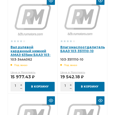
Вал рулевой
Влагомаслоотделитель
карданный нижний
БААЗ 103-3511110-10
АМАЗ 635мм БААЗ 103-
3444062
103-3444062
103-3511110-10
Под заказ
Под заказ
Цена в Ярославль
Цена в Ярославль
15 977.43
19 542.18
Р
Р
В КОРЗИНУ
В КОРЗИНУ