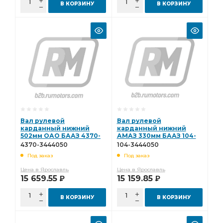
В КОРЗИНУ
В КОРЗИНУ
Вал рулевой
Вал рулевой
карданный нижний
карданный нижний
502мм ОАО БААЗ 4370-
АМАЗ 330мм БААЗ 104-
3444050
3444050
4370-3444050
104-3444050
Под заказ
Под заказ
Цена в Ярославль
Цена в Ярославль
15 659.55
15 159.85
Р
Р
В КОРЗИНУ
В КОРЗИНУ