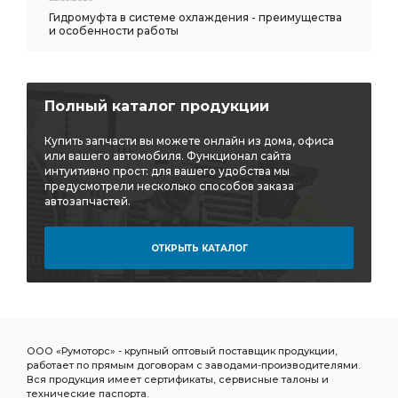
Т-25/Т-16 / Д120-1004150
Дв.Д-37 Трактора:ВМТЗ
Гидромуфта в системе охлаждения - преимущества
и особенности работы
Дв.Д-37 Трактора:ВМТЗ Т-28Х4
Дв.Д-37 Трактора:ВМТЗ Т-28Х4 ВМТЗ
Трактора:ВМТЗ Т-28Х4
Трактора:ВМТЗ Т-28Х4 ВМТЗ
Полный каталог продукции
Трактора:ВМТЗ Т-28Х4 ВМТЗ Т-40
Т-28Х4 ВМТЗ
Купить запчасти вы можете онлайн из дома, офиса
Т-28Х4 ВМТЗ Т-40
ВМТЗ Т-40
вкладышей СТ Дв.
или вашего автомобиля. Функционал сайта
интуитивно прост: для вашего удобства мы
Lada Vesta
Lada Vesta X-Ray
предусмотрели несколько способов заказа
Lada Vesta X-Ray Largus
автозапчастей.
Vesta X-Ray
Vesta X-Ray Largus
X-Ray Largus
ОТКРЫТЬ КАТАЛОГ
Комплект шатунных вкладышей 1,75
шатунных вкладышей 1,75
Комплект коренных вкладышей 1,75
коренных вкладышей 1,75
снят с произ
ООО «Румоторс» - крупный оптовый поставщик продукции,
работает по прямым договорам с заводами-производителями.
снят с произ выбирать
Вся продукция имеет сертификаты, сервисные талоны и
технические паспорта.
снят с произ выбирать ТКР-9-12
произ выбирать