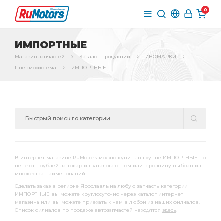
0
ИМПОРТНЫЕ
Магазин запчастей
Каталог продукции
ИНОМАРКИ
Пневмосистема
ИМПОРТНЫЕ
В интернет магазине RuMotors можно купить в группе ИМПОРТНЫЕ по
цене от 1 рублей за товар
из каталога
оптом или в розницу выбрав из
множества наименований.
Сделать заказ в регионе Ярославль на любую запчасть категории
ИМПОРТНЫЕ вы можете круглосуточно через каталог интернет
магазина или вы можете приехать к нам в любой из наших филиалов.
Список филиалов по продаже автозапчастей находятся
здесь
.