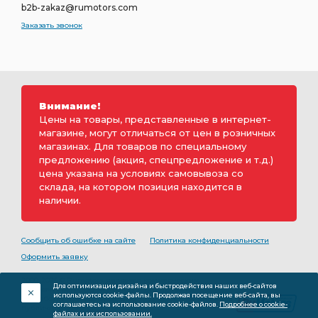
b2b-zakaz@rumotors.com
Заказать звонок
Внимание!
Цены на товары, представленные в интернет-
магазине, могут отличаться от цен в розничных
магазинах. Для товаров по специальному
предложению (акция, спецпредложение и т.д.)
цена указана на условиях самовывоза со
склада, на котором позиция находится в
наличии.
Сообщить об ошибке на сайте
Политика конфиденциальности
Оформить заявку
2000-2026 © Rumotors является коммерческим
Для оптимизации дизайна и быстродействия наших веб-сайтов
обозначением ООО «РуМоторс». Все права на
используются cookie-файлы. Продолжая посещение веб-сайта, вы
разработку принадлежат ООО «Румоторс». Не является
соглашаетесь на использование cookie-файлов.
Подробнее о cookie-
публичной офертой.
файлах и их использовании.