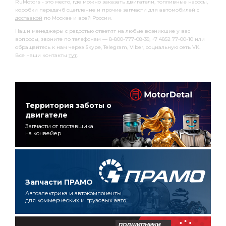
RuMotors - это место, где можно заказать двигатели, топливные насосы,
коробки передачб сцепление и прочие запчасти для автомобилей с
доставкой
по Москве и всей России.
Наши менеджеры с радостью ответят на любые возникшие у вас
вопросы, звоните по телефонам — 8-800-777-08-39, +7 4852 77-00-10 или
обращайтесь к нам через Skype, Telegram, Viber, социальную сеть VK.
Все наши контакты
тут
.
Территория заботы о
двигателе
Запчасти от поставщика
на конвейер
Запчасти ПРАМО
Автоэлектрика и автокомпоненты
для коммерческих и грузовых авто