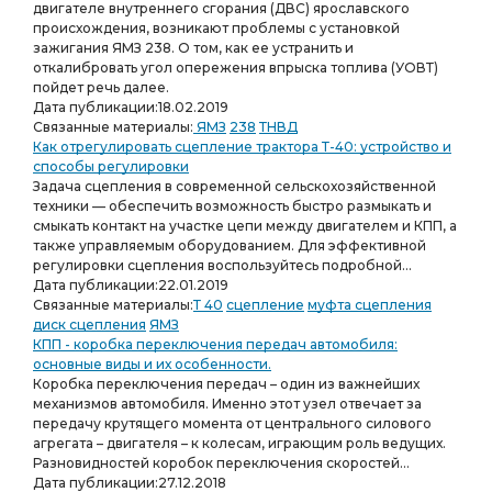
двигателе внутреннего сгорания (ДВС) ярославского
происхождения, возникают проблемы с установкой
зажигания ЯМЗ 238. О том, как ее устранить и
откалибровать угол опережения впрыска топлива (УОВТ)
пойдет речь далее.
Дата публикации:
18.02.2019
Связанные материалы:
ЯМЗ
238
ТНВД
Как отрегулировать сцепление трактора Т-40: устройство и
способы регулировки
Задача сцепления в современной сельскохозяйственной
техники — обеспечить возможность быстро размыкать и
смыкать контакт на участке цепи между двигателем и КПП, а
также управляемым оборудованием. Для эффективной
регулировки сцепления воспользуйтесь подробной...
Дата публикации:
22.01.2019
Связанные материалы:
Т 40
сцепление
муфта сцепления
диск сцепления
ЯМЗ
КПП - коробка переключения передач автомобиля:
основные виды и их особенности.
Коробка переключения передач – один из важнейших
механизмов автомобиля. Именно этот узел отвечает за
передачу крутящего момента от центрального силового
агрегата – двигателя – к колесам, играющим роль ведущих.
Разновидностей коробок переключения скоростей...
Дата публикации:
27.12.2018