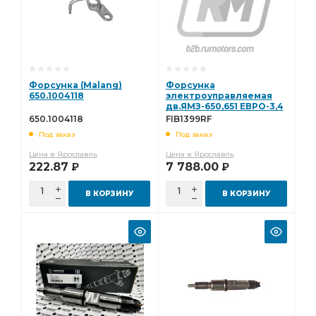
Форсунка (Malang)
Форсунка
650.1004118
электроуправляемая
дв.ЯМЗ-650,651 ЕВРО-3,4
FIB1399RF
650.1004118
FIB1399RF
Под заказ
Под заказ
Цена в Ярославль
Цена в Ярославль
222.87
7 788.00
Р
Р
В КОРЗИНУ
В КОРЗИНУ