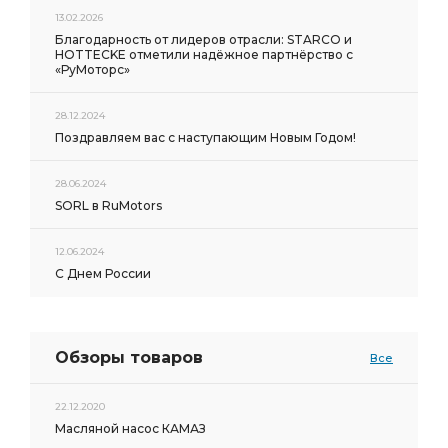
13.02.2026
Благодарность от лидеров отрасли: STARCO и
HOTTECKE отметили надёжное партнёрство с
«РуМоторс»
28.12.2024
Поздравляем вас с наступающим Новым Годом!
28.06.2024
SORL в RuMotors
12.06.2024
С Днем России
Обзоры товаров
Все
22.12.2020
Масляной насос КАМАЗ