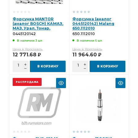
Форсунка MANTOR
Форсунка (аналог
(аналог BOSCH) КАМАЗ,
0445120142) Malang
МАЗ, Урал, Тонар,
650.1112010
ЯМЗ-650, Евро-3, 650-
0445120142
650.1112010
1112010, 0445120142
В наличии 3 шт.
В наличии 6 шт.
0445120142
Цена в Ярославль
Цена в Ярославль
12 771.68
11 964.60
Р
Р
В КОРЗИНУ
В КОРЗИНУ
РАСПРОДАЖА