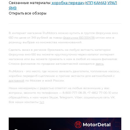
Связанные материалы:
коробка передач
КПП
КАМАЗ
УРАЛ
ЯМЗ
Открыть все обзоры
В интернет магазине RuMotors можно купить в группе Форсунка ямз
650 по цене от 349 рублей за товар
Форсунка 650.1004118
оптом или в
розницу выбрав из множества наименований.
Сделать заказ в регионе Ярославль на любую запчасть категории
Форсунка ямз 650 вы можете круглосуточно через каталог интернет
магазина или вы можете приехать к нам в любой из наших филиалов.
Список филиалов по продаже автозапчастей находятся
здесь
.
RuMotors - это место, где можно заказать двигатели, топливные насосы,
коробки передачб сцепление и прочие запчасти для автомобилей с
доставкой
по Москве и всей России.
Наши менеджеры с радостью ответят на любые возникшие у вас
вопросы, звоните по телефонам — 8-800-777-08-39, +7 4852 77-00-10 или
обращайтесь к нам через Skype, Telegram, Viber, социальную сеть VK.
Все наши контакты
тут
.