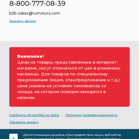
8-800-777-08-39
b2b-zakaz@rumotors.com
Заказать звонок
Внимание!
Цены на товары, представленные в интернет-
магазине, могут отличаться от цен в розничных
магазинах. Для товаров по специальному
предложению (акция, спецпредложение и т.д.)
цена указана на условиях самовывоза со
склада, на котором позиция находится в
наличии.
Сообщить об ошибке на сайте
Политика конфиденциальности
Оформить заявку
2000-2026 © Rumotors является коммерческим
Для оптимизации дизайна и быстродействия наших веб-сайтов
обозначением ООО «РуМоторс». Все права на
используются cookie-файлы. Продолжая посещение веб-сайта, вы