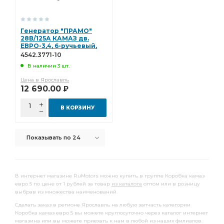
Генератор "ПРАМО"
28В/125А КАМАЗ дв.
ЕВРО-3,4, 6-ручьевый,
ан. BOSCH 0124655049
4542.3771-10
4542.3771-10
В наличии 3 шт.
Цена в Ярославль
12 690.00
Р
В КОРЗИНУ
Показывать по 24
В интернет магазине RuMotors можно купить в группе Коробка камаз
евро 5 по цене от 1 рублей за товар
из каталога
оптом или в розницу
выбрав из множества наименований.
Сделать заказ в регионе Ярославль на любую запчасть категории
Коробка камаз евро 5 вы можете круглосуточно через каталог интернет
магазина или вы можете приехать к нам в любой из наших филиалов.