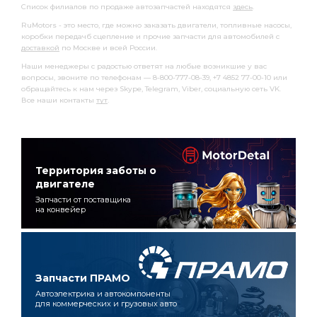
Список филиалов по продаже автозапчастей находятся
здесь
.
RuMotors - это место, где можно заказать двигатели, топливные насосы,
коробки передачб сцепление и прочие запчасти для автомобилей с
доставкой
по Москве и всей России.
Наши менеджеры с радостью ответят на любые возникшие у вас
вопросы, звоните по телефонам — 8-800-777-08-39, +7 4852 77-00-10 или
обращайтесь к нам через Skype, Telegram, Viber, социальную сеть VK.
Все наши контакты
тут
.
Территория заботы о
двигателе
Запчасти от поставщика
на конвейер
Запчасти ПРАМО
Автоэлектрика и автокомпоненты
для коммерческих и грузовых авто