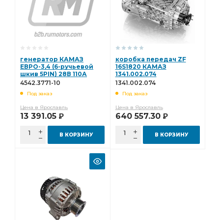
генератор КАМАЗ
коробка передач ZF
ЕВРО-3,4 (6-ручьевой
16S1820 КАМАЗ
шкив 5PIN) 28В 110А
1341.002.074
4542.3771-10
4542.3771-10
1341.002.074
Под заказ
Под заказ
Цена в Ярославль
Цена в Ярославль
13 391.05
640 557.30
Р
Р
В КОРЗИНУ
В КОРЗИНУ