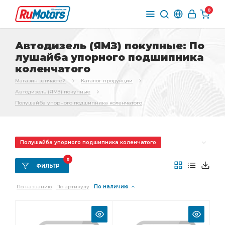
0
Автодизель (ЯМЗ) покупные: По
лушайба упорного подшипника
коленчатого
Магазин запчастей
Каталог продукции
Автодизель (ЯМЗ) покупные
Полушайба упорного подшипника коленчатого
Полушайба упорного подшипника коленчатого
Комплект шатунных
Комплект коренных
0
ФИЛЬТР
Комплект коренных вкладышей
По названию
По артикулу
По наличию
коренных вкладышей
Комплект шатунных вкладышей
шатунных вкладышей
Фитинг Камоцци