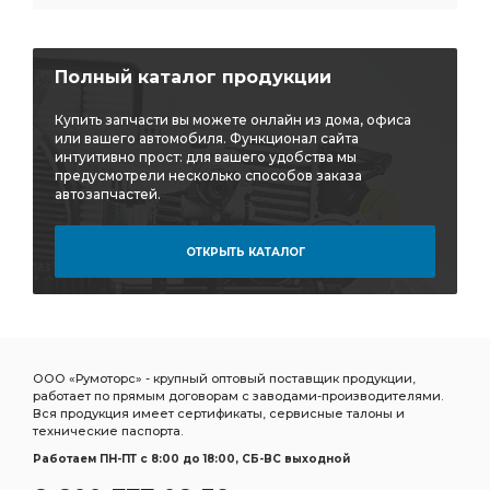
тройник горизонтальный
тройник горизонтальный CAMOZZI
Полный каталог продукции
тройник горизонтальный CAMOZZI D6412
Купить запчасти вы можете онлайн из дома, офиса
горизонтальный CAMOZZI
или вашего автомобиля. Функционал сайта
интуитивно прост: для вашего удобства мы
горизонтальный CAMOZZI D6412
предусмотрели несколько способов заказа
автозапчастей.
Дв.Д-21 Д-120 Трактора:ВМТЗ
Дв.Д-21 Д-120 Трактора:ВМТЗ Т-25/Т-16
ОТКРЫТЬ КАТАЛОГ
Д-120 Трактора:ВМТЗ
Д-120 Трактора:ВМТЗ Т-25/Т-16
Трактора:ВМТЗ Т-25/Т-16
выбирать ТКР-9-12
Трубка отводящая
подшипников ДЗВ
Насос ГУР
дв. ЗМЗ-402
УАЗ дв.
ГАЗ УАЗ дв.
ООО «Румоторс» - крупный оптовый поставщик продукции,
работает по прямым договорам с заводами-производителями.
ГАЗ-52 52-04-1000104
ГАЗ УАЗ Дв.
Вся продукция имеет сертификаты, сервисные талоны и
технические паспорта.
ГАЗ УАЗ Дв. ЗМЗ-402
УАЗ Дв. ЗМЗ-402
Работаем ПН-ПТ c 8:00 до 18:00, СБ-ВС выходной
УАЗ Дв. ЗМЗ-402 УМЗ-421
Дв. ЗМЗ-402