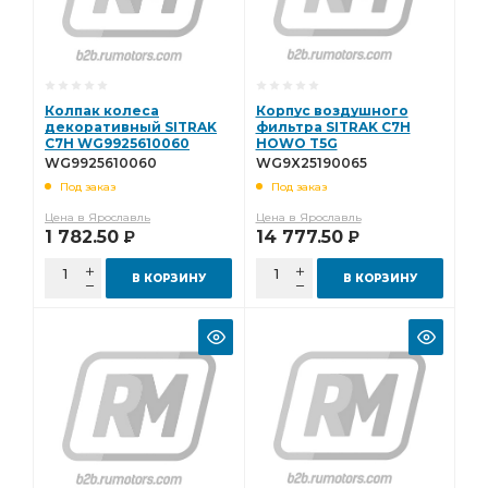
Колпак колеса
Корпус воздушного
декоративный SITRAK
фильтра SITRAK C7H
C7H WG9925610060
HOWO T5G
WG9X25190065
WG9925610060
WG9X25190065
Под заказ
Под заказ
Цена в Ярославль
Цена в Ярославль
1 782.50
14 777.50
Р
Р
В КОРЗИНУ
В КОРЗИНУ