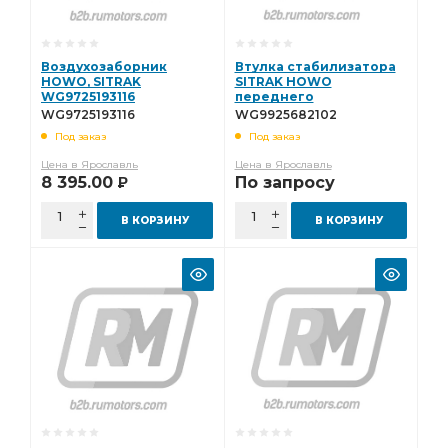
Воздухозаборник
Втулка стабилизатора
HOWO, SITRAK
SITRAK HOWO
WG9725193116
переднего
WG9925682102
WG9725193116
WG9925682102
Под заказ
Под заказ
Цена в Ярославль
Цена в Ярославль
8 395.00
По запросу
Р
В КОРЗИНУ
В КОРЗИНУ