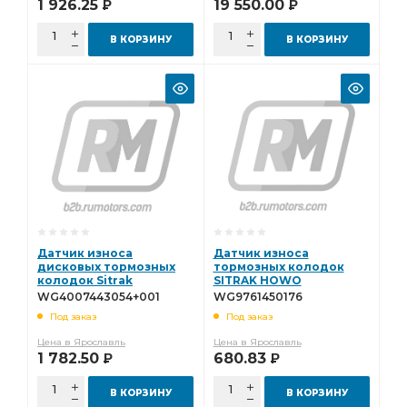
1 926.25
19 550.00
Р
Р
В КОРЗИНУ
В КОРЗИНУ
Датчик износа
Датчик износа
дисковых тормозных
тормозных колодок
колодок Sitrak
SITRAK HOWO
WG4007443054+001
среднего/заднего
WG4007443054+001
WG9761450176
моста WG9761450176
Под заказ
Под заказ
Цена в Ярославль
Цена в Ярославль
1 782.50
680.83
Р
Р
В КОРЗИНУ
В КОРЗИНУ