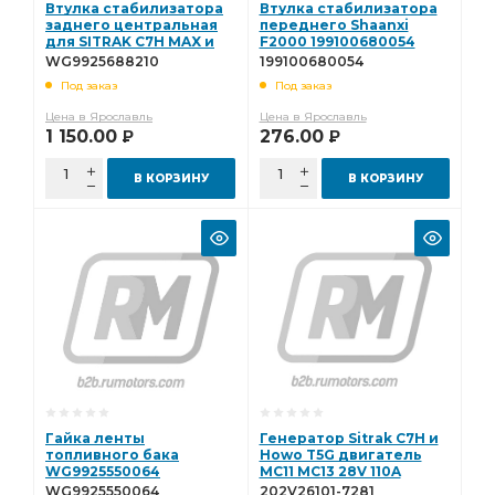
Втулка стабилизатора
Втулка стабилизатора
заднего центральная
переднего Shaanxi
для SITRAK C7H MAX и
F2000 199100680054
HOWO T5G, TX 8X4, TX
WG9925688210
199100680054
6X4 [60x85 мм]
Под заказ
Под заказ
WG9925688210
Цена в Ярославль
Цена в Ярославль
1 150.00
276.00
Р
Р
В КОРЗИНУ
В КОРЗИНУ
Гайка ленты
Генератор Sitrak C7H и
топливного бака
Howo T5G двигатель
WG9925550064
MC11 MC13 28V 110A
202V26101-7281
WG9925550064
202V26101-7281