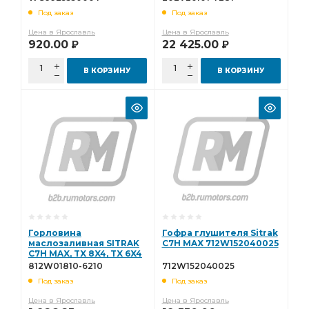
Под заказ
Под заказ
Цена в Ярославль
Цена в Ярославль
920.00
22 425.00
Р
Р
В КОРЗИНУ
В КОРЗИНУ
Горловина
Гофра глушителя Sitrak
маслозаливная SITRAK
C7H MAX 712W152040025
C7H MAX, TX 8X4, TX 6X4
812W01810-6210
812W01810-6210
712W152040025
Под заказ
Под заказ
Цена в Ярославль
Цена в Ярославль