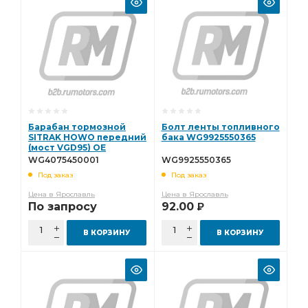
Барабан тормозной
Болт ленты топливного
SITRAK HOWO передний
бака WG9925550365
(мост VGD95) OE
WG4075450001
WG4075450001
WG9925550365
Под заказ
Под заказ
Цена в Ярославль
Цена в Ярославль
По запросу
92.00
Р
В КОРЗИНУ
В КОРЗИНУ