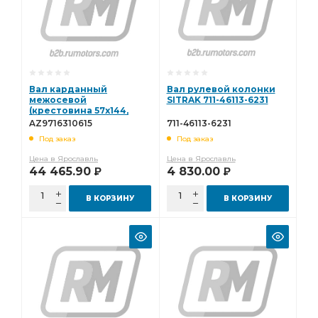
Вал карданный
Вал рулевой колонки
межосевой
SITRAK 711-46113-6231
(крестовина 57x144,
фланец 165мм)
AZ9716310615
711-46113-6231
AZ9716310615
Под заказ
Под заказ
Цена в Ярославль
Цена в Ярославль
44 465.90
4 830.00
Р
Р
В КОРЗИНУ
В КОРЗИНУ