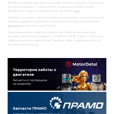
SITRAK вы можете круглосуточно через каталог интернет магазина или
вы можете приехать к нам в любой из наших филиалов. Список
филиалов по продаже автозапчастей находятся
здесь
.
RuMotors - это место, где можно заказать двигатели, топливные насосы,
коробки передачб сцепление и прочие запчасти для автомобилей с
доставкой
по Москве и всей России.
Наши менеджеры с радостью ответят на любые возникшие у вас
вопросы, звоните по телефонам — 8-800-777-08-39, +7 4852 77-00-10 или
обращайтесь к нам через Skype, Telegram, Viber, социальную сеть VK.
Все наши контакты
тут
.
Территория заботы о
двигателе
Запчасти от поставщика
на конвейер
Запчасти ПРАМО