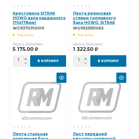
Крестовина SITRAK
Лента резиновая
HOWO вала карданного
стяжки топливного
(70х178мм)
бака HOWO, SITRAK
WG9370310010
WG9925551062
WG9370310010
WG9925551062
Под заказ
Под заказ
Цена в Ярославль
Цена в Ярославль
5 175.00
1 322.50
Р
Р
В КОРЗИНУ
В КОРЗИНУ
Лента стальная
Лист передней
крепления бака
рессоры коренной