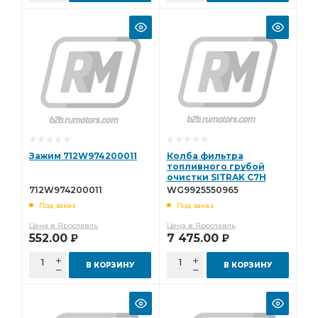
Зажим 712W974200011
Колба фильтра
топливного грубой
очистки SITRAK C7H
MAX 8X4 6X4 (2 провода ,
712W974200011
WG9925550965
прозрачная)
Под заказ
Под заказ
WG9925550965
Цена в Ярославль
Цена в Ярославль
552.00
7 475.00
Р
Р
В КОРЗИНУ
В КОРЗИНУ