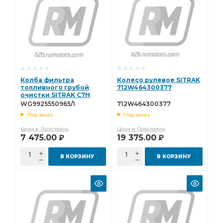
Колба фильтра
Колесо рулевое SITRAK
топливного грубой
712W464300377
очистки SITRAK C7H
MAX 8X4 6X4 (3 провода ,
WG9925550965/1
712W464300377
прозрачная)
Под заказ
Под заказ
WG9925550965/1
Цена в Ярославль
Цена в Ярославль
7 475.00
19 375.00
Р
Р
В КОРЗИНУ
В КОРЗИНУ