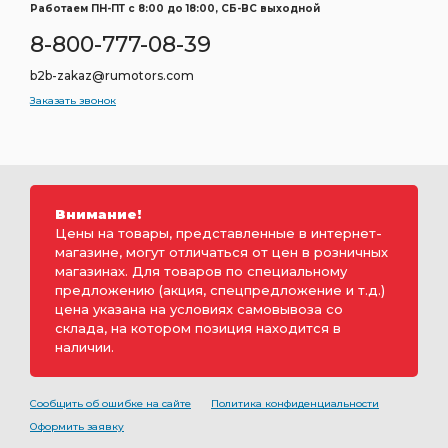
Работаем ПН-ПТ c 8:00 до 18:00, СБ-ВС выходной
8-800-777-08-39
b2b-zakaz@rumotors.com
Заказать звонок
Внимание!
Цены на товары, представленные в интернет-
магазине, могут отличаться от цен в розничных
магазинах. Для товаров по специальному
предложению (акция, спецпредложение и т.д.)
цена указана на условиях самовывоза со
склада, на котором позиция находится в
наличии.
Сообщить об ошибке на сайте
Политика конфиденциальности
Оформить заявку