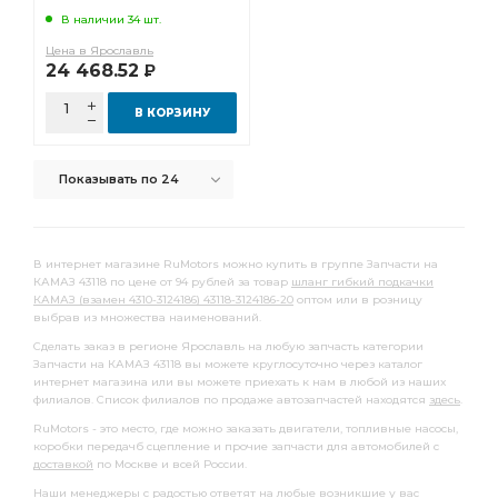
В наличии 34 шт.
Цена в Ярославль
24 468.52
Р
В КОРЗИНУ
Показывать по 24
В интернет магазине RuMotors можно купить в группе Запчасти на
КАМАЗ 43118 по цене от 94 рублей за товар
шланг гибкий подкачки
КАМАЗ (взамен 4310-3124186) 43118-3124186-20
оптом или в розницу
выбрав из множества наименований.
Сделать заказ в регионе Ярославль на любую запчасть категории
Запчасти на КАМАЗ 43118 вы можете круглосуточно через каталог
интернет магазина или вы можете приехать к нам в любой из наших
филиалов. Список филиалов по продаже автозапчастей находятся
здесь
.
RuMotors - это место, где можно заказать двигатели, топливные насосы,
коробки передачб сцепление и прочие запчасти для автомобилей с
доставкой
по Москве и всей России.
Наши менеджеры с радостью ответят на любые возникшие у вас