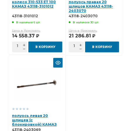
колесо 310-533 ЕТ 100
полуось правая 20
КАМАЗ 43118-3101012
шлицов КАМАЗ 43118-
2403070
43118-3101012
43118-2403070
В наличии 6 шт.
В наличии 30 шт.
Цена в Ярославль
Цена в Ярославль
14 558.37
21 286.81
Р
Р
В КОРЗИНУ
В КОРЗИНУ
полуось левая 20
шлицев (с
блокировкой) КАМАЗ
43118-2403069
43118-2403069