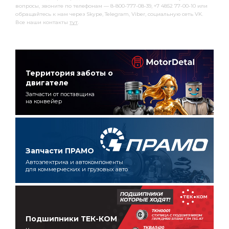
вопросы, звоните по телефонам — 8-800-777-08-39, +7 4852 77-00-10 или
обращайтесь к нам через Skype, Telegram, Viber, социальную сеть VK.
Все наши контакты
тут
.
Территория заботы о
двигателе
Запчасти от поставщика
на конвейер
Запчасти ПРАМО
Автоэлектрика и автокомпоненты
для коммерческих и грузовых авто
Подшипники ТЕК-КОМ