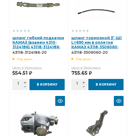
шланг гибкий подкачки
шланг тормозной (Г-Ш)
КАМАЗ (взамен 4310-
L=690 мм в оплетке
3124186) 43118-3124186-
КАМАЗ 43118-3506060-
20
20
43118-3124186-20
43118-3506060-20
Под заказ
Под заказ
Цена в Ярославль
Цена в Ярославль
554.51
755.65
Р
Р
В КОРЗИНУ
В КОРЗИНУ