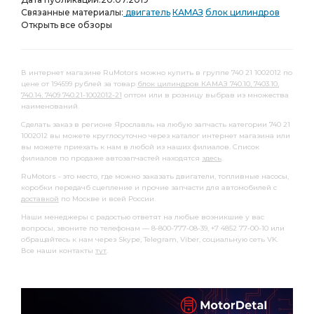
Связанные материалы:
двигатель
КАМАЗ
блок цилиндров
Открыть все обзоры
В интернет магазине RuMotors можно купить в группе 740 21 1002012 по
цене от 194599 рублей за товар
блок цилиндров КАМАЗ 740.10, 7403.10,
740.14, 7409 740.21-1002012-21
оптом или в розницу выбрав из множества
наименований.
Сделать заказ в регионе Ярославль на любую запчасть категории 740 21
1002012 вы можете круглосуточно через каталог интернет магазина или
вы можете приехать к нам в любой из наших филиалов. Список
филиалов по продаже автозапчастей находятся
здесь
.
RuMotors - это место, где можно заказать двигатели, топливные насосы,
коробки передачб сцепление и прочие запчасти для автомобилей с
доставкой
по Москве и всей России.
Наши менеджеры с радостью ответят на любые возникшие у вас
вопросы, звоните по телефонам — 8-800-777-08-39, +7 4852 77-00-10 или
обращайтесь к нам через Skype, Telegram, Viber, социальную сеть VK.
Все наши контакты
тут
.