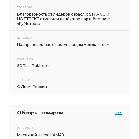
13.02.2026
Благодарность от лидеров отрасли: STARCO и
HOTTECKE отметили надёжное партнёрство с
«РуМоторс»
28.12.2024
Поздравляем вас с наступающим Новым Годом!
28.06.2024
SORL в RuMotors
12.06.2024
С Днем России
Обзоры товаров
Все
22.12.2020
Масляной насос КАМАЗ