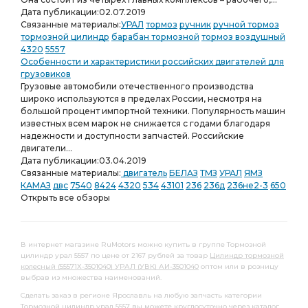
Дата публикации:
02.07.2019
Связанные материалы:
УРАЛ
тормоз
ручник
ручной тормоз
тормозной цилиндр
барабан тормозной
тормоз воздушный
4320
5557
Особенности и характеристики российских двигателей для
грузовиков
Грузовые автомобили отечественного производства
широко используются в пределах России, несмотря на
большой процент импортной техники. Популярность машин
известных всем марок не снижается с годами благодаря
надежности и доступности запчастей. Российские
двигатели...
Дата публикации:
03.04.2019
Связанные материалы:
двигатель
БЕЛАЗ
ТМЗ
УРАЛ
ЯМЗ
КАМАЗ
двс
7540
8424
4320
534
43101
236
236д
236не2-3
650
Открыть все обзоры
В интернет магазине RuMotors можно купить в группе Тормозной
цилиндр урал 5557 по цене от 2167 рублей за товар
Цилиндр тормозной
колесный (55571Х-3501040) УРАЛ (УВК) АИ-3501040
оптом или в розницу
выбрав из множества наименований.
Сделать заказ в регионе Ярославль на любую запчасть категории
Тормозной цилиндр урал 5557 вы можете круглосуточно через каталог