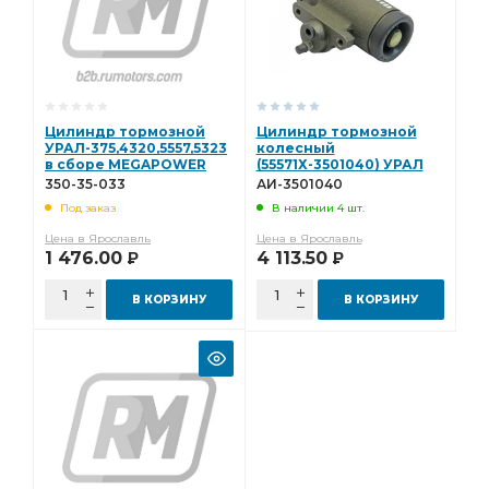
Цилиндр тормозной
Цилиндр тормозной
УРАЛ-375,4320,5557,5323
колесный
в сборе MEGAPOWER
(55571Х-3501040) УРАЛ
350-35-033
(УВК) АИ-3501040
350-35-033
АИ-3501040
Под заказ
В наличии 4 шт.
Цена в Ярославль
Цена в Ярославль
1 476.00
4 113.50
Р
Р
В КОРЗИНУ
В КОРЗИНУ