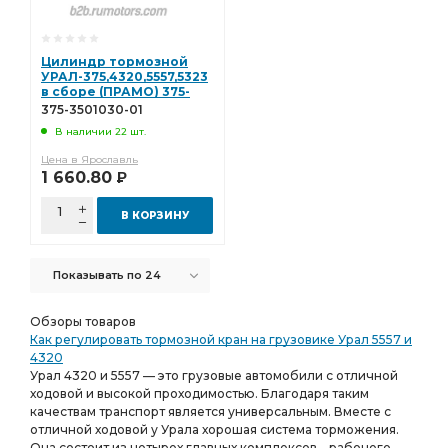
Цилиндр тормозной
УРАЛ-375,4320,5557,5323
в сборе (ПРАМО) 375-
3501030-01
375-3501030-01
В наличии 22 шт.
Цена в Ярославль
1 660.80
Р
В КОРЗИНУ
Показывать по 24
Обзоры товаров
Как регулировать тормозной кран на грузовике Урал 5557 и
4320
Урал 4320 и 5557 — это грузовые автомобили с отличной
ходовой и высокой проходимостью. Благодаря таким
качествам транспорт является универсальным. Вместе с
отличной ходовой у Урала хорошая система торможения.
Она состоит из четырех главных комплексов – рабочего,...