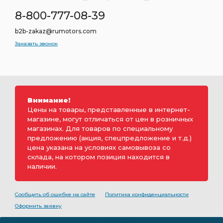
8-800-777-08-39
b2b-zakaz@rumotors.com
Заказать звонок
Внимание!
Цены на товары, представленные в интернет-
магазине, могут отличаться от цен в розничных
магазинах. Для товаров по специальному
предложению (акция, спецпредложение и т.д.)
цена указана на условиях самовывоза со
склада, на котором позиция находится в
наличии.
Сообщить об ошибке на сайте
Политика конфиденциальности
Оформить заявку
2000-2026 © Rumotors является коммерческим