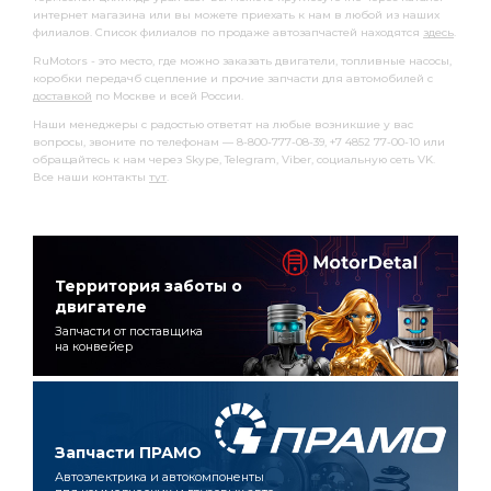
интернет магазина или вы можете приехать к нам в любой из наших
филиалов. Список филиалов по продаже автозапчастей находятся
здесь
.
RuMotors - это место, где можно заказать двигатели, топливные насосы,
коробки передачб сцепление и прочие запчасти для автомобилей с
доставкой
по Москве и всей России.
Наши менеджеры с радостью ответят на любые возникшие у вас
вопросы, звоните по телефонам — 8-800-777-08-39, +7 4852 77-00-10 или
обращайтесь к нам через Skype, Telegram, Viber, социальную сеть VK.
Все наши контакты
тут
.
Территория заботы о
двигателе
Запчасти от поставщика
на конвейер
Запчасти ПРАМО
Автоэлектрика и автокомпоненты