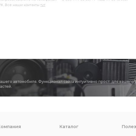
 VK. Все наши контакты
тут
.
вашего автомобиля. Функционал сайта интуитивно прост: для вашего 
астей.
Компания
Каталог
Поле