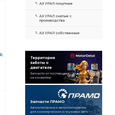
АЗ УРАЛ покупные
АЗ УРАЛ снятые с
производства
АЗ УРАЛ собственные
2-
Территория
заботы о
двигателе
Запчасти от поставщика
на конвейер
Запчасти ПРАМО
Автоэлектрика и автокомпоненты
для коммерческих и грузовых авто