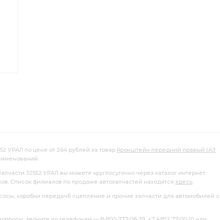
52 УРАЛ по цене от 264 рублей за товар
Кронштейн передний правый (АЗ
аименований.
Запчасти 32552 УРАЛ вы можете круглосуточно через каталог интернет
лов. Список филиалов по продаже автозапчастей находятся
здесь
.
насосы, коробки передачб сцепление и прочие запчасти для автомобилей с
росы, звоните по телефонам — 8-800-777-08-39, +7 4852 77-00-10 или