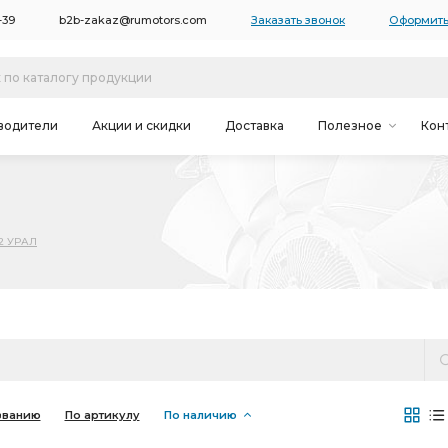
-39
b2b-zakaz@rumotors.com
Заказать звонок
Оформить
водители
Акции и скидки
Доставка
Полезное
Кон
52 УРАЛ
званию
По артикулу
По наличию