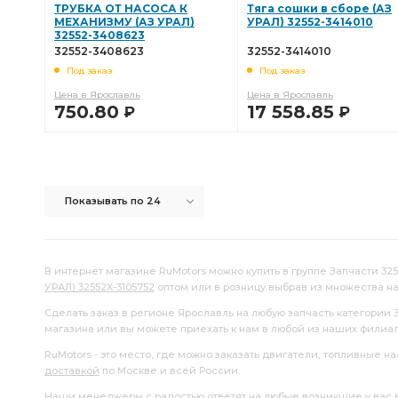
ТРУБКА ОТ НАСОСА К
Тяга сошки в сборе (АЗ
МЕХАНИЗМУ (АЗ УРАЛ)
УРАЛ) 32552-3414010
32552-3408623
32552-3408623
32552-3414010
Под заказ
Под заказ
Цена в Ярославль
Цена в Ярославль
750.80
17 558.85
Р
Р
В КОРЗИНУ
В КОРЗИНУ
Показывать по 24
В интернет магазине RuMotors можно купить в группе Запчасти 325
УРАЛ) 32552Х-3105752
оптом или в розницу выбрав из множества н
Сделать заказ в регионе Ярославль на любую запчасть категории 
магазина или вы можете приехать к нам в любой из наших филиа
RuMotors - это место, где можно заказать двигатели, топливные 
доставкой
по Москве и всей России.
Наши менеджеры с радостью ответят на любые возникшие у вас воп