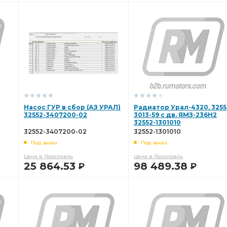
Насос ГУР в сбор (АЗ УРАЛ)
Радиатор Урал-4320, 3255
32552-3407200-02
3013-59 с дв. ЯМЗ-236Н2
32552-1301010
32552-3407200-02
32552-1301010
Под заказ
Под заказ
Цена в Ярославль
Цена в Ярославль
25 864.53
98 489.38
Р
Р
В КОРЗИНУ
В КОРЗИНУ