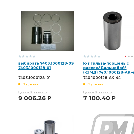
выбирать 7403.1000128-09
К-т гильза-поршень с
7403.1000128-01
рассек."Дальнобой"
(КЗМД) 740.1000128-АК-
7403.1000128-01
740.1000128-АК-44
Под заказ
Под заказ
Цена в Ярославль
Цена в Ярославль
9 006.26
7 100.40
Р
Р
В КОРЗИНУ
В КОРЗИНУ