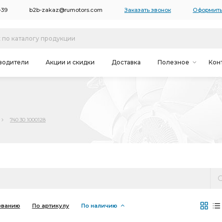
-39
b2b-zakaz@rumotors.com
Заказать звонок
Оформить
водители
Акции и скидки
Доставка
Полезное
Кон
740 30 1000128
званию
По артикулу
По наличию