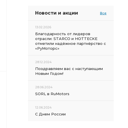
Новости и акции
Все
13.02.2026
Благодарность от лидеров
отрасли: STARCO и HOTTECKE
отметили надёжное партнёрство с
«РуМоторс»
28.12.2024
Поздравляем вас с наступающим
Новым Годом!
28.06.2024
SORL в RuMotors
12.06.2024
С Днем России