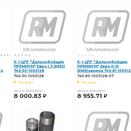
К-т ЦПГ "Дальнобойщик
К-т ЦПГ "Дальнобойщик
ПРЕМИУМ" Евро I, II (КМЗ)
ПРЕМИУМ" Евро II, III
44
740.30-1000128
(КМЗ)замена 740.61-10001
740.60-1000128-07 (всн)
740.30-1000128
740.60-1000128-07
Под заказ
Под заказ
Цена в Ярославль
Цена в Ярославль
8 000.83
8 955.71
Р
Р
В КОРЗИНУ
В КОРЗИНУ