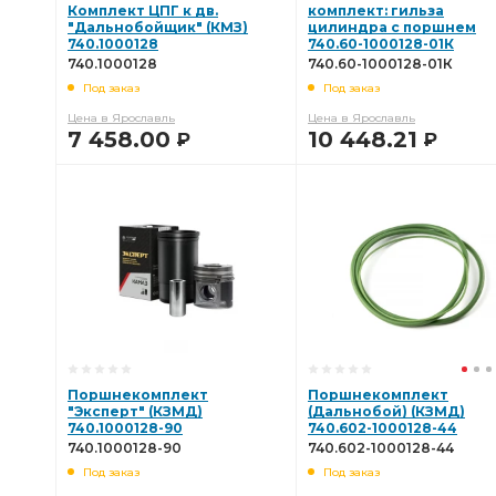
Комплект ЦПГ к дв.
комплект: гильза
"Дальнобойщик" (КМЗ)
цилиндра с поршнем
740.1000128
740.60-1000128-01К
740.1000128
740.60-1000128-01К
Под заказ
Под заказ
Цена в Ярославль
Цена в Ярославль
7 458.00
10 448.21
Р
Р
В КОРЗИНУ
В КОРЗИНУ
Поршнекомплект
Поршнекомплект
"Эксперт" (КЗМД)
(Дальнобой) (КЗМД)
740.1000128-90
740.602-1000128-44
740.1000128-90
740.602-1000128-44
Под заказ
Под заказ