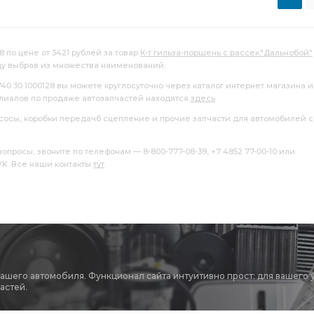
8 по цене от 3421 рублей за товар
К-т гильза-поршень с рассек."Дальнобой"
цу выбрав из множества наименований.
740 30 1000128 вы можете круглосуточно через каталог интернет магазина 
илиалов по продаже автозапчастей находятся
здесь
.
насосы, коробки передачб сцепление и прочие запчасти для автомобилей с
росы, звоните по телефонам — 8-800-777-08-39, +7 4852 77-00-10 или
 VK. Все наши контакты
тут
.
вашего автомобиля. Функционал сайта интуитивно прост: для вашего 
астей.