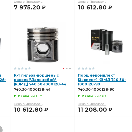
Цена в Ярославль
Цена в Ярославль
7 975.20
10 612.80
Р
Р
В КОРЗИНУ
В КОРЗИНУ
м
К-т гильза-поршень с
Поршнекомплект
28-
рассек."Дальнобой"
(Эксперт) КЗМД 740.30-
(КЗМД) 740.30-1000128-44
1000128-90
740.30-1000128-44
740.30-1000128-90
В наличии 1 шт.
В наличии 3 шт.
Цена в Ярославль
Цена в Ярославль
10 612.80
11 208.00
Р
Р
В КОРЗИНУ
В КОРЗИНУ