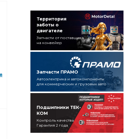
Территория
заботы о
двигателе
Запчасти от поставщика
на конвейер
Запчасти ПРАМО
28
Автоэлектрика и автокомпоненты
для коммерческих и грузовых авто
Подшипники ТЕК-
КОМ
Контроль качества
Гарантия 2 года