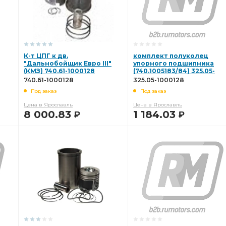
К-т ЦПГ к дв.
комплект полуколец
"Дальнобойщик Евро III"
упорного подшипника
(КМЗ) 740.61-1000128
(740.1005183/84) 325.05-
1000128
740.61-1000128
325.05-1000128
Под заказ
Под заказ
Цена в Ярославль
Цена в Ярославль
8 000.83
1 184.03
Р
Р
В КОРЗИНУ
В КОРЗИНУ