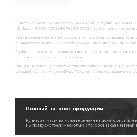
В интернет магазине RuMotors можно купить в группе 740 30 100012
(КЗМД) см.740.30-1000128-90 740.30-1000128 (всн)
оптом или в розни
Сделать заказ в регионе Ярославль на любую запчасть категории 
вы можете приехать к нам в любой из наших филиалов. Список ф
RuMotors - это место, где можно заказать двигатели, топливные 
доставкой
по Москве и всей России.
Наши менеджеры с радостью ответят на любые возникшие у вас воп
обращайтесь к нам через Skype, Telegram, Viber, социальную сеть
Полный каталог продукции
Купить запчасти вы можете онлайн из дома, офиса или 
мы предусмотрели несколько способов заказа автозапч