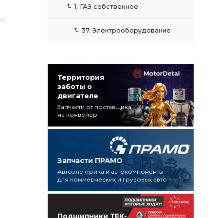
1. ГАЗ собственное
ет
37. Электрооборудование
Территория
заботы о
двигателе
Запчасти от поставщика
на конвейер
Запчасти ПРАМО
Автоэлектрика и автокомпоненты
для коммерческих и грузовых авто
Подшипники ТЕК-