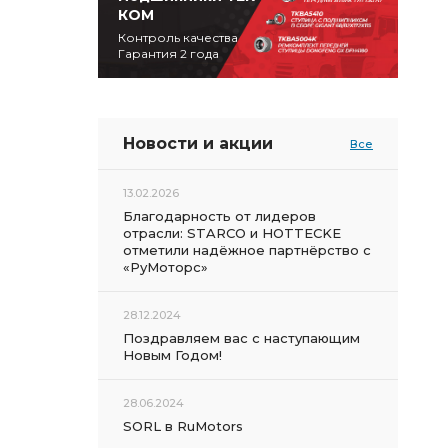
КОМ
Контроль качества
Гарантия 2 года
Новости и акции
Все
13.02.2026
Благодарность от лидеров
отрасли: STARCO и HOTTECKE
отметили надёжное партнёрство с
«РуМоторс»
28.12.2024
Поздравляем вас с наступающим
Новым Годом!
28.06.2024
SORL в RuMotors