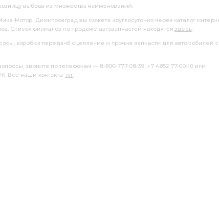
розницу выбрав из множества наименований.
 Мика-Мотор, Димитровград вы можете круглосуточно через каталог интерн
лов. Список филиалов по продаже автозапчастей находятся
здесь
.
насосы, коробки передачб сцепление и прочие запчасти для автомобилей с
росы, звоните по телефонам — 8-800-777-08-39, +7 4852 77-00-10 или
 VK. Все наши контакты
тут
.