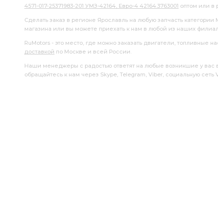
4571-017-25371983-201 УМЗ-42164, Евро-4 42164.3763001
оптом или в 
Сделать заказ в регионе Ярославль на любую запчасть категории
магазина или вы можете приехать к нам в любой из наших филиа
RuMotors - это место, где можно заказать двигатели, топливные 
доставкой
по Москве и всей России.
Наши менеджеры с радостью ответят на любые возникшие у вас воп
обращайтесь к нам через Skype, Telegram, Viber, социальную сеть