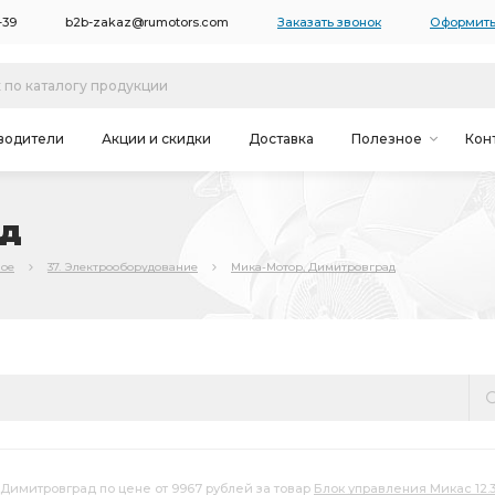
-39
b2b-zakaz@rumotors.com
Заказать звонок
Оформить
водители
Акции и скидки
Доставка
Полезное
Кон
ад
ное
37. Электрооборудование
Мика-Мотор, Димитровград
 Димитровград по цене от 9967 рублей за товар
Блок управления Микас 12.3