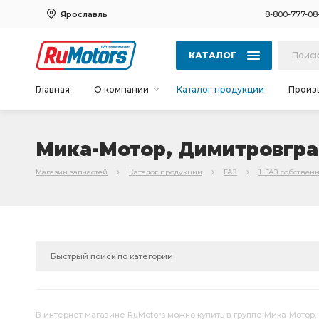
Ярославль
8-800-777-08
КАТАЛОГ
Главная
О компании
Каталог продукции
Произ
Мика-Мотор, Димитровгр
Магазин запчастей
Каталог продукции
ГАЗ
1. ГАЗ собствен
В интернет магазине RuMotors можно купить в группе Мика-Мотор,