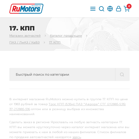
0
17. КПП
Магазин запчастей
Каталог продукции
ПАЗ / ЛиАЗ / КаВЗ
17. КПП
В интернет магазине RuMotors можно купить в группе 17. КПП по цене
от 1983 рублей за товар
Трос КПП (5,95м) ПАЗ "Аврора" СТГ (212885-5,95)
37-212885-596
оптом или в розницу выбрав из множества
наименований.
Сделать заказ в регионе Ярославль на любую запчасть категории 17.
КПП вы можете круглосуточно через каталог интернет магазина или вы
можете приехать к нам в любой из наших филиалов. Список филиалов
по продаже автозапчастей находятся
здесь
.