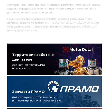
RuMotors - это место, где можно заказать двигатели, топливные насосы,
коробки передачб сцепление и прочие запчасти для автомобилей с
доставкой
по Москве и всей России.
Наши менеджеры с радостью ответят на любые возникшие у вас
вопросы, звоните по телефонам — 8-800-777-08-39, +7 4852 77-00-10 или
обращайтесь к нам через Skype, Telegram, Viber, социальную сеть VK.
Все наши контакты
тут
.
Территория заботы о
двигателе
Запчасти от поставщика
на конвейер
Запчасти ПРАМО
Автоэлектрика и автокомпоненты
для коммерческих и грузовых авто