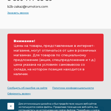
b2b-zakaz@rumotors.com
Заказать звонок
Внимание!
Цены на товары, представленные в интернет-
магазине, могут отличаться от цен в розничных
магазинах. Для товаров по специальному
предложению (акция, спецпредложение и т.д.)
цена указана на условиях самовывоза со
склада, на котором позиция находится в
наличии.
Сообщить об ошибке на сайте
Политика конфиденциальности
Оформить заявку
2000-2026 © Rumotors является коммерческим
Для оптимизации дизайна и быстродействия наших веб-сайтов
обозначением ООО «РуМоторс». Все права на
используются cookie-файлы. Продолжая посещение веб-сайта, вы
разработку принадлежат ООО «Румоторс». Не является
соглашаетесь на использование cookie-файлов.
Подробнее о cookie-