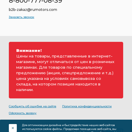
8-800-777-08-39
b2b-zakaz@rumotors.com
Заказать звонок
Внимание!
Цены на товары, представленные в интернет-
магазине, могут отличаться от цен в розничных
магазинах. Для товаров по специальному
предложению (акция, спецпредложение и т.д.)
цена указана на условиях самовывоза со
склада, на котором позиция находится в
наличии.
Сообщить об ошибке на сайте
Политика конфиденциальности
Оформить заявку
2000-2026 © Rumotors является коммерческим
Для оптимизации дизайна и быстродействия наших веб-сайтов
обозначением ООО «РуМоторс». Все права на
используются cookie-файлы. Продолжая посещение веб-сайта, вы
разработку принадлежат ООО «Румоторс». Не является