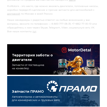
RuMotors - это место, где можно заказать двигатели, топливные насосы,
коробки передачб сцепление и прочие запчасти для автомобилей с
доставкой
по Москве и всей России.
Наши менеджеры с радостью ответят на любые возникшие у вас
вопросы, звоните по телефонам — 8-800-777-08-39, +7 4852 77-00-10 или
обращайтесь к нам через Skype, Telegram, Viber, социальную сеть VK.
Все наши контакты
тут
.
Территория заботы о
двигателе
Запчасти от поставщика
на конвейер
Запчасти ПРАМО
Автоэлектрика и автокомпоненты
для коммерческих и грузовых авто