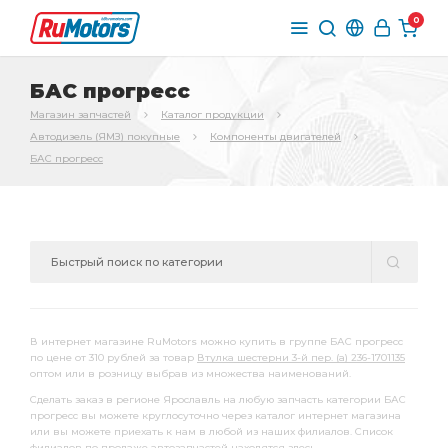
0
БАС прогресс
Магазин запчастей
Каталог продукции
Автодизель (ЯМЗ) покупные
Компоненты двигателей
БАС прогресс
В интернет магазине RuMotors можно купить в группе БАС прогресс
по цене от 310 рублей за товар
Втулка шестерни 3-й пер. (а) 236-1701135
оптом или в розницу выбрав из множества наименований.
Сделать заказ в регионе Ярославль на любую запчасть категории БАС
прогресс вы можете круглосуточно через каталог интернет магазина
или вы можете приехать к нам в любой из наших филиалов. Список
филиалов по продаже автозапчастей находятся
здесь
.