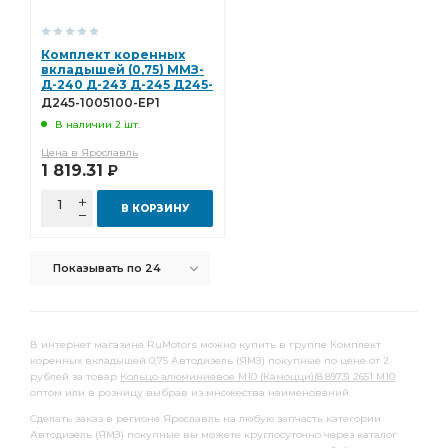
шатунных вкладышей 1,50
вкладышей -1,25
вкладышей -1,00
трубки Камоцци
Комплект коренных
вкладышей (0,75) ММЗ-
Комплект коренных вкладышей 0,05
Д-240 Д-243 Д-245 Д245-
1005100-ЕР1 (Дайдо)
Д245-1005100-ЕР1
коренных вкладышей 0,05
сборе Malang
(Дайдо)
В наличии 2 шт.
заглушек Дайдо
вкладышей 2,25
заглушек к/в
Цена в Ярославль
заглушек к/в Дайдо
к/в Дайдо
1 819.31
Р
Привод вентилятора гидромуфта
В КОРЗИНУ
вентилятора гидромуфта
Клапан выпускной
Клапан впускной
масляного фильтра
Показывать по 24
Прокладка выпускного
Прокладка выпускного коллектора
Трубка ТНВД
В интернет магазине RuMotors можно купить в группе Комплект
Трубка топливная дренажная
топливная дренажная
коренных вкладышей 0,75 Автодизель (ЯМЗ) покупные по цене от 2
рублей за товар
Кольцо алюминиевое М10 (Камоцци)(8.8973) 2651 М10
высокого давления
АГАТ ЧЗСА
оптом или в розницу выбрав из множества наименований.
Прокладка патрубка
Камоцци D2521
Сделать заказ в регионе Ярославль на любую запчасть категории
Автодизель (ЯМЗ) покупные вы можете круглосуточно через каталог
Полушайба упорного