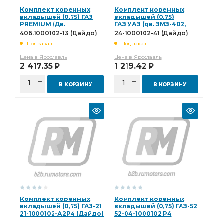
Шайба полукольцо упорного подшипника
Комплект коренных
Комплект коренных
полукольцо упорного
вкладышей (0,75) ГАЗ
вкладышей (0,75)
PREMIUM (Дв.
ГАЗ,УАЗ (дв. ЗМЗ-402,
ЗМЗ-406,405,409)
УМЗ-421) 24-1000102-41
полукольцо упорного подшипника
406.1000102-13 (Дайдо)
24-1000102-41 (Дайдо)
406.1000102-13 (Дайдо)
(Дайдо)
Под заказ
Под заказ
Комплект шатунных вкладышей 0,50
Цена в Ярославль
Цена в Ярославль
шатунных вкладышей 0,50
вкладышей 1,50
2 417.35
1 219.42
Р
Р
ТУРБОКОМ ТКР-9-12
снят с пр-ва
В КОРЗИНУ
В КОРЗИНУ
Комплект коренных вкладышей 1,25
коренных вкладышей 1,25
ЗИЛ-130,508,509 дв.
Комплект коренных вкладышей 1,00
коренных вкладышей 1,00
Домкрат гидравлический
Домкрат гидравлический бутылочные
Домкрат гидравлический бутылочные "БелАК"
гидравлический бутылочные
гидравлический бутылочные "БелАК"
Комплект коренных
Комплект коренных
вкладышей (0,75) ГАЗ-21
вкладышей (0,75) ГАЗ-52
бутылочные "БелАК"
Диск сцепления
21-1000102-А2Р4 (Дайдо)
52-04-1000102 Р4