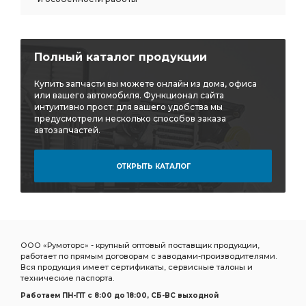
снят с произ выбирать ТКР-9-12
произ выбирать
произ выбирать ТКР-9-12
Клапан впускной Луганск
впускной Луганск
Пр-ка системы
Полный каталог продукции
Пр-ка системы охлаждения
К-т вкладышей коренных
Купить запчасти вы можете онлайн из дома, офиса
или вашего автомобиля. Функционал сайта
Прокладка картера
Муфта вязкостная
интуитивно прост: для вашего удобства мы
вкладышей СТ Дайдо
предусмотрели несколько способов заказа
Пр-ка корпуса
автозапчастей.
вентилятора 3-х
КАМАЗ МАЗ
Прокладка корпуса
поддона пробка
ОТКРЫТЬ КАТАЛОГ
полукольцо упорного подшипника - нижняя
упорного подшипника - нижняя
упорного подшипника - нижняя ММЗ
ООО «Румоторс» - крупный оптовый поставщик продукции,
подшипника - нижняя
подшипника - нижняя ММЗ
работает по прямым договорам с заводами-производителями.
подшипника - нижняя ММЗ Д240-245
нижняя ММЗ
Вся продукция имеет сертификаты, сервисные талоны и
технические паспорта.
нижняя ММЗ Д240-245
нижняя ММЗ Д240-245 с усом
Работаем ПН-ПТ c 8:00 до 18:00, СБ-ВС выходной