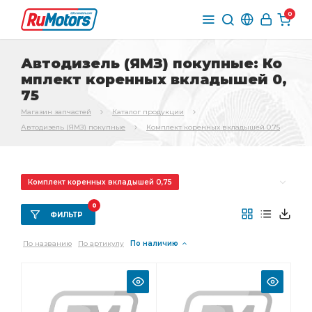
0
Автодизель (ЯМЗ) покупные: Ко
мплект коренных вкладышей 0,
75
Магазин запчастей
Каталог продукции
Автодизель (ЯМЗ) покупные
Комплект коренных вкладышей 0,75
Комплект коренных вкладышей 0,75
Комплект шатунных
Комплект коренных
0
ФИЛЬТР
Комплект коренных вкладышей
По названию
По артикулу
По наличию
коренных вкладышей
Комплект шатунных вкладышей
шатунных вкладышей
Фитинг Камоцци
вкладышей 0,25
вкладышей 0,75