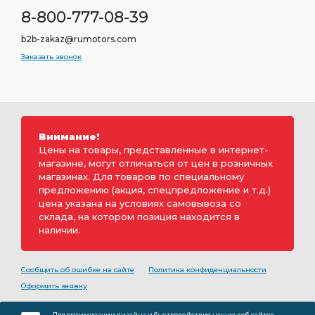
8-800-777-08-39
b2b-zakaz@rumotors.com
Заказать звонок
Внимание!
Цены на товары, представленные в интернет-
магазине, могут отличаться от цен в розничных
магазинах. Для товаров по специальному
предложению (акция, спецпредложение и т.д.)
цена указана на условиях самовывоза со
склада, на котором позиция находится в
наличии.
Сообщить об ошибке на сайте
Политика конфиденциальности
Оформить заявку
2000-2026 © Rumotors является коммерческим
Для оптимизации дизайна и быстродействия наших веб-сайтов