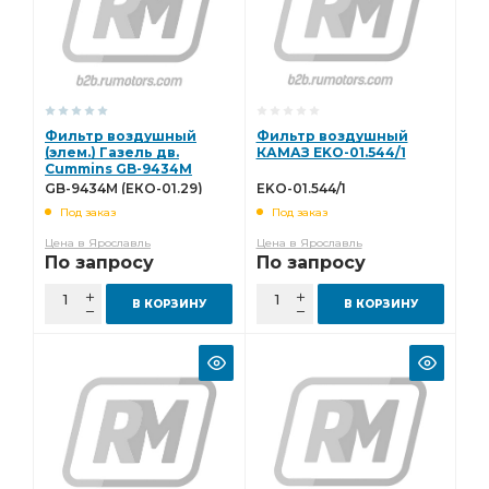
Фильтр воздушный
Фильтр воздушный
(элем.) Газель дв.
КАМАЗ EKO-01.544/1
Cummins GB-9434M
(ЕКО-01.29)
GB-9434M (ЕКО-01.29)
EKO-01.544/1
Под заказ
Под заказ
Цена в Ярославль
Цена в Ярославль
По запросу
По запросу
В КОРЗИНУ
В КОРЗИНУ