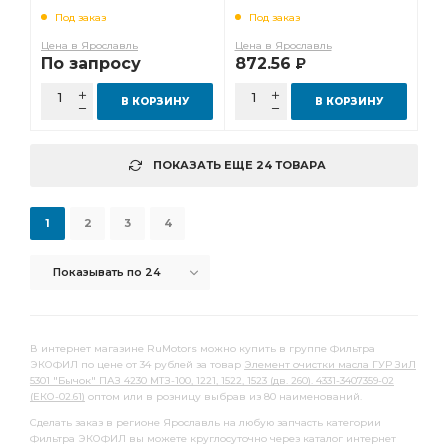
Под заказ
Под заказ
Цена в Ярославль
Цена в Ярославль
По запросу
872.56
Р
В КОРЗИНУ
В КОРЗИНУ
ПОКАЗАТЬ ЕЩЕ 24 ТОВАРА
1
2
3
4
Показывать по 24
В интернет магазине RuMotors можно купить в группе Фильтра
ЭКОФИЛ по цене от 34 рублей за товар
Элемент очистки масла ГУР ЗиЛ
5301 "Бычок" ПАЗ 4230 МТЗ-100, 1221, 1522, 1523 (дв. 260). 4331-3407359-02
(ЕКО-02.61)
оптом или в розницу выбрав из 80 наименований.
Сделать заказ в регионе Ярославль на любую запчасть категории
Фильтра ЭКОФИЛ вы можете круглосуточно через каталог интернет