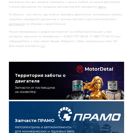
магазина или вы можете приехать к нам в любой из наших филиалов.
Список филиалов по продаже автозапчастей находятся
здесь
.
RuMotors - это место, где можно заказать двигатели, топливные насосы,
коробки передачб сцепление и прочие запчасти для автомобилей с
доставкой
по Москве и всей России.
Наши менеджеры с радостью ответят на любые возникшие у вас
вопросы, звоните по телефонам — 8-800-777-08-39, +7 4852 77-00-10 или
обращайтесь к нам через Skype, Telegram, Viber, социальную сеть VK.
Все наши контакты
тут
.
Территория заботы о
двигателе
Запчасти от поставщика
на конвейер
Запчасти ПРАМО
Автоэлектрика и автокомпоненты
для коммерческих и грузовых авто