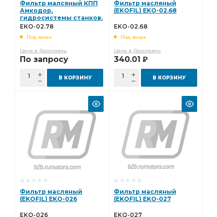
Фильтр малсяный КПП
Фильтр масляный
Амкодор,
(EKOFIL) EKO-02.68
гидросистемы станков.
ЕКО-02.78
ЕКО-02.78
EKO-02.68
Под заказ
Под заказ
Цена в Ярославль
Цена в Ярославль
По запросу
340.01
Р
В КОРЗИНУ
В КОРЗИНУ
Фильтр масляный
Фильтр масляный
(EKOFIL) EKO-026
(EKOFIL) EKO-027
EKO-026
EKO-027