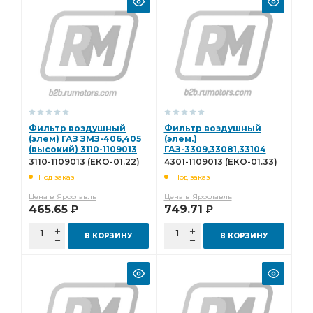
Фильтр воздушный
Фильтр воздушный
(элем) ГАЗ ЗМЗ-406,405
(элем.)
(высокий) 3110-1109013
ГАЗ-3309,33081,33104
(ЕКО-01.22)
ММЗ ( 245-1109013) 4301-
3110-1109013 (ЕКО-01.22)
4301-1109013 (ЕКО-01.33)
1109013 (ЕКО-01.33)
Под заказ
Под заказ
Цена в Ярославль
Цена в Ярославль
465.65
749.71
Р
Р
В КОРЗИНУ
В КОРЗИНУ