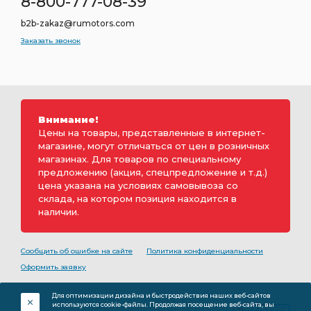
8-800-777-08-39
b2b-zakaz@rumotors.com
Заказать звонок
Внимание!
Цены на товары, представленные в интернет-
магазине, могут отличаться от цен в розничных
магазинах. Для товаров по специальному
предложению (акция, спецпредложение и т.д.)
цена указана на условиях самовывоза со
склада, на котором позиция находится в
наличии.
Сообщить об ошибке на сайте
Политика конфиденциальности
Оформить заявку
2000-2026 © Rumotors является коммерческим
Для оптимизации дизайна и быстродействия наших веб-сайтов
обозначением ООО «РуМоторс». Все права на
используются cookie-файлы. Продолжая посещение веб-сайта, вы
разработку принадлежат ООО «Румоторс». Не является