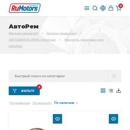
0
АвтоРем
Магазин запчастей
Каталог продукции
АВТОДИЗЕЛЬ (ЯМЗ) покупные
Манжеты, прокладки ямз
АвтоРем
0
ФИЛЬТР
По названию
По артикулу
По наличию