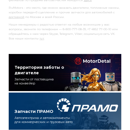
филиалов по продаже автозапчастей находятся
здесь
.
RuMotors - это место, где можно заказать двигатели, топливные насосы,
коробки передачб сцепление и прочие запчасти для автомобилей с
доставкой
по Москве и всей России.
Наши менеджеры с радостью ответят на любые возникшие у вас
вопросы, звоните по телефонам — 8-800-777-08-39, +7 4852 77-00-10 или
обращайтесь к нам через Skype, Telegram, Viber, социальную сеть VK.
Все наши контакты
тут
.
Территория заботы о
двигателе
Запчасти от поставщика
на конвейер
Запчасти ПРАМО
Автоэлектрика и автокомпоненты
для коммерческих и грузовых авто