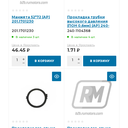
Манжета 52*72 (АР)
Прокладка трубки
201.1701230
высокого давления
(ПОН 0,6мм) (АР) 240-
1104368
201.1701230
240-1104368
В наличии 3 шт.
В наличии 4 шт.
Цена в Ярославль
Цена в Ярославль
46.45
1.71
Р
Р
В КОРЗИНУ
В КОРЗИНУ