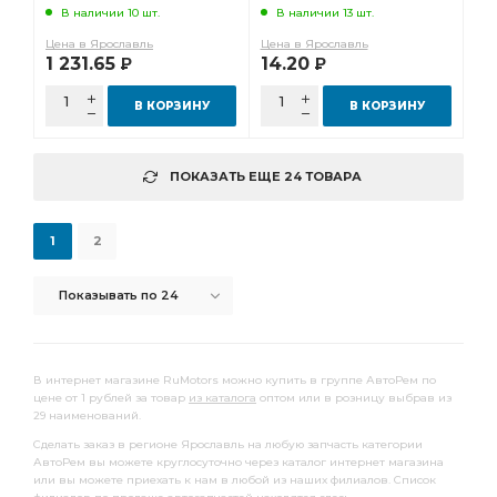
В наличии 10 шт.
В наличии 13 шт.
Цена в Ярославль
Цена в Ярославль
1 231.65
14.20
Р
Р
В КОРЗИНУ
В КОРЗИНУ
ПОКАЗАТЬ ЕЩЕ 24 ТОВАРА
1
2
Показывать по 24
В интернет магазине RuMotors можно купить в группе АвтоРем по
цене от 1 рублей за товар
из каталога
оптом или в розницу выбрав из
29 наименований.
Сделать заказ в регионе Ярославль на любую запчасть категории
АвтоРем вы можете круглосуточно через каталог интернет магазина
или вы можете приехать к нам в любой из наших филиалов. Список