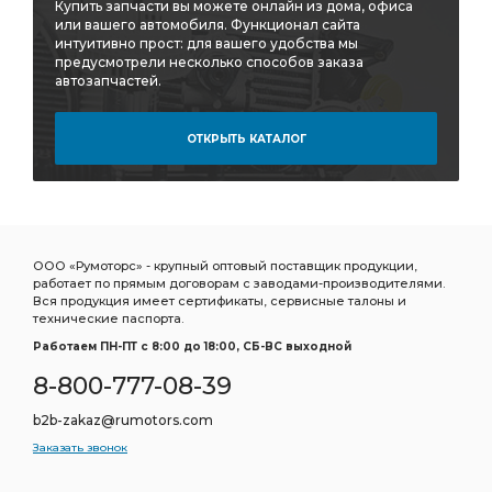
коренных вкладышей 1,50
ГАЗ УАЗ дв. ЗМЗ-402
Купить запчасти вы можете онлайн из дома, офиса
или вашего автомобиля. Функционал сайта
УАЗ дв. ЗМЗ-402
УАЗ дв. ЗМЗ-402 УМЗ-421
интуитивно прост: для вашего удобства мы
предусмотрели несколько способов заказа
дв. ЗМЗ-402 УМЗ-421
ГАЗ-52 52-04-1000102
автозапчастей.
ГАЗ PREMIUM
ГАЗ PREMIUM Дв.
ГАЗ PREMIUM Дв. ЗМЗ-406,405,409
ОТКРЫТЬ КАТАЛОГ
PREMIUM Дв.
PREMIUM Дв. ЗМЗ-406,405,409
привода ТНВД
выпускного коллектора
головки цилиндров
Прокладка клапанной
Прокладка клапанной крышки
ООО «Румоторс» - крупный оптовый поставщик продукции,
Прокладка фланца
выключения сцепления
работает по прямым договорам с заводами-производителями.
Вся продукция имеет сертификаты, сервисные талоны и
Муфта выключения
Муфта выключения сцепления
технические паспорта.
вкладышей шатунных подшипников ДЗВ
Работаем ПН-ПТ c 8:00 до 18:00, СБ-ВС выходной
Диск ведомый
Прокладка поддона
8-800-777-08-39
Комплект шатунных вкладышей 1,50
b2b-zakaz@rumotors.com
шатунных вкладышей 1,50
вкладышей -1,25
Заказать звонок
вкладышей -1,00
трубки Камоцци