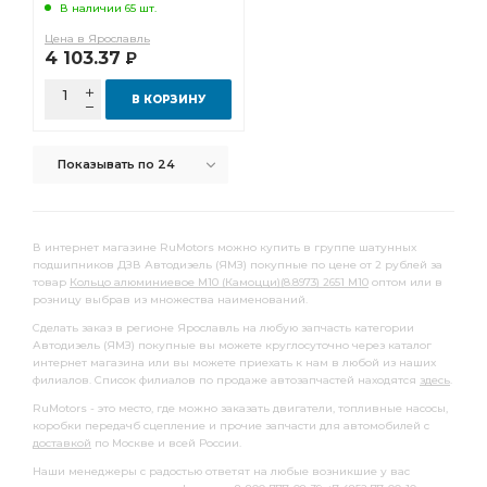
В наличии 65 шт.
К-т вкладышей шатунных
Д-243 Д-245
Цена в Ярославль
4 103.37
Р
ММЗ Д240-245
ММЗ-Д 260
Комплект шатунных вкладыей
шатунных вкладыей
В КОРЗИНУ
ММЗ-Д-240 Д-243
ММЗ-Д-240 Д-243 Д-245
Показывать по 24
Комплект шатунных вкладышей 1,00
шатунных вкладышей 1,00
УАЗ Дв.
ВАЗ-2101-07 2121
ВАЗ-2101-07 2121 2123
В интернет магазине RuMotors можно купить в группе шатунных
подшипников ДЗВ Автодизель (ЯМЗ) покупные по цене от 2 рублей за
ВАЗ-2101-12 2121
ВАЗ-2101-12 2121 2123
товар
Кольцо алюминиевое М10 (Камоцци)(8.8973) 2651 М10
оптом или в
розницу выбрав из множества наименований.
вкладышей 1,75
Прокладка крышки
Сделать заказ в регионе Ярославль на любую запчасть категории
К-т вкладышей шатунных подшипников
Автодизель (ЯМЗ) покупные вы можете круглосуточно через каталог
интернет магазина или вы можете приехать к нам в любой из наших
вкладышей шатунных подшипников
филиалов. Список филиалов по продаже автозапчастей находятся
здесь
.
шатунных подшипников
RuMotors - это место, где можно заказать двигатели, топливные насосы,
коробки передачб сцепление и прочие запчасти для автомобилей с
Комплект шатунных вкладышей 1,25
доставкой
по Москве и всей России.
шатунных вкладышей 1,25
CAMOZZI D6412
Наши менеджеры с радостью ответят на любые возникшие у вас