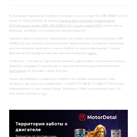
В интернет магазине RuMotors можно купить в группе 238 1308011 в2 по
цене от 11262 рублей за товар
Привод вентилятора (гидромуфта)
(ЧЗСА)только через ЯМЗ 238-1308011-В2 только через ЯМЗ
оптом или в
розницу выбрав из множества наименований.
Сделать заказ в регионе Ярославль на любую запчасть категории 238
1308011 в2 вы можете круглосуточно через каталог интернет магазина
или вы можете приехать к нам в любой из наших филиалов. Список
филиалов по продаже автозапчастей находятся
здесь
.
RuMotors - это место, где можно заказать двигатели, топливные насосы,
коробки передачб сцепление и прочие запчасти для автомобилей с
доставкой
по Москве и всей России.
Наши менеджеры с радостью ответят на любые возникшие у вас
вопросы, звоните по телефонам — 8-800-777-08-39, +7 4852 77-00-10 или
обращайтесь к нам через Skype, Telegram, Viber, социальную сеть VK.
Все наши контакты
тут
.
Территория заботы о
двигателе
Запчасти от поставщика