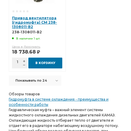
Привод вентилятора
(гидромуфта) СМ 238-
1308011-В2
238-1308011-В2
В наличии 1 шт.
Цена в Ярославль
18 738.68
Р
В КОРЗИНУ
Показывать по 24
Обзоры товаров
Гидромуфта в системе охлаждения - преимущества и
особенности работы
Гидравлическая муфта – важный элемент системы
жидкостного охлаждения дизельных двигателей КАМАЗ.
Охлаждающая жидкость отбирает тепло от двигателя и
отдает его в радиаторе набегающему воздушному потоку.
Чем больший объем воздуха обдувает радиатор, тем