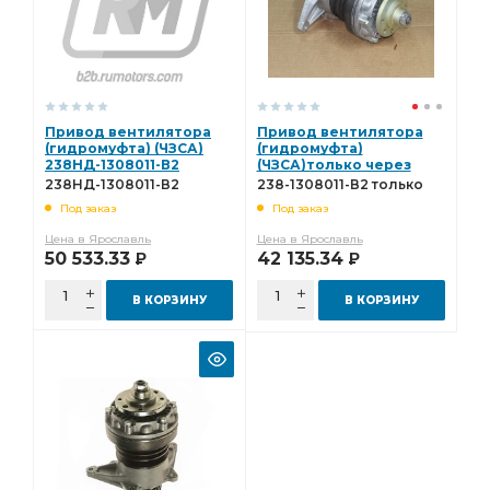
Привод вентилятора
Привод вентилятора
(гидромуфта) (ЧЗСА)
(гидромуфта)
238НД-1308011-В2
(ЧЗСА)только через
ЯМЗ 238-1308011-В2
238НД-1308011-В2
238-1308011-В2 только
только через ЯМЗ
через ЯМЗ
Под заказ
Под заказ
Цена в Ярославль
Цена в Ярославль
50 533.33
42 135.34
Р
Р
В КОРЗИНУ
В КОРЗИНУ