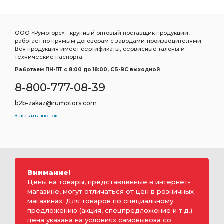
ООО «Румоторс» - крупный оптовый поставщик продукции,
работает по прямым договорам с заводами-производителями.
Вся продукция имеет сертификаты, сервисные талоны и
технические паспорта.
Работаем ПН-ПТ c 8:00 до 18:00, СБ-ВС выходной
8-800-777-08-39
b2b-zakaz@rumotors.com
Заказать звонок
Внимание!
Цены на товары, представленные в интернет-
магазине, могут отличаться от цен в розничных
магазинах. Для товаров по специальному
предложению (акция, спецпредложение и т.д.)
цена указана на условиях самовывоза со