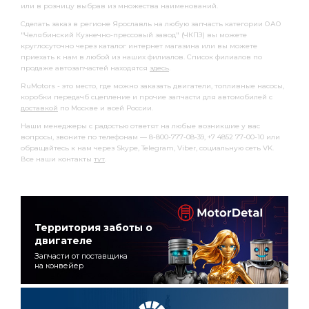
или в розницу выбрав из множества наименований.
Сделать заказ в регионе Ярославль на любую запчасть категории ОАО
"Челябинский Кузнечно-прессовый завод" (ЧКПЗ) вы можете
круглосуточно через каталог интернет магазина или вы можете
приехать к нам в любой из наших филиалов. Список филиалов по
продаже автозапчастей находятся
здесь
.
RuMotors - это место, где можно заказать двигатели, топливные насосы,
коробки передачб сцепление и прочие запчасти для автомобилей с
доставкой
по Москве и всей России.
Наши менеджеры с радостью ответят на любые возникшие у вас
вопросы, звоните по телефонам — 8-800-777-08-39, +7 4852 77-00-10 или
обращайтесь к нам через Skype, Telegram, Viber, социальную сеть VK.
Все наши контакты
тут
.
Территория заботы о
двигателе
Запчасти от поставщика
на конвейер