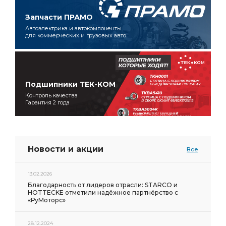
Запчасти ПРАМО
Автоэлектрика и автокомпоненты
для коммерческих и грузовых авто
Подшипники ТЕК-КОМ
Контроль качества
Гарантия 2 года
Новости и акции
Все
13.02.2026
Благодарность от лидеров отрасли: STARCO и
HOTTECKE отметили надёжное партнёрство с
«РуМоторс»
28.12.2024