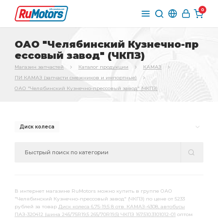
0
ОАО "Челябинский Кузнечно-пр
ессовый завод" (ЧКПЗ)
Магазин запчастей
Каталог продукции
КАМАЗ
ПИ КАМАЗ (запчасти смежников и импортные)
ОАО "Челябинский Кузнечно-прессовый завод" (ЧКПЗ)
Диск колеса
В интернет магазине RuMotors можно купить в группе ОАО
"Челябинский Кузнечно-прессовый завод" (ЧКПЗ) по цене от 5233
рублей за товар
Диск колеса 6,75-19,5 8 отв. КАМАЗ-4308, автобусы
ПАЗ-320412 (шина 245/75R19,5 265/70R19,5) ЧКПЗ 167.510.3101012-01
оптом