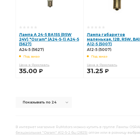
Лампа А 24-5 ВА15S (R5W
Лампа габаритов
24V) "Osram" (А24-5-1) А24-5
маленькая, 12В, R5W, BA1
(5627)
А12-5 (5007)
А24-5 (5627)
А12-5 (5007)
Под заказ
Под заказ
Цена в Ярославль
Цена в Ярославль
35.00
31.25
Р
Р
В КОРЗИНУ
В КОРЗИНУ
Показывать по 24
В интернет магазине RuMotors можно купить в группе Лампы OSRAM
безцокольная "Osram" А12-5-2 бц (2825)
оптом или в розницу выбра