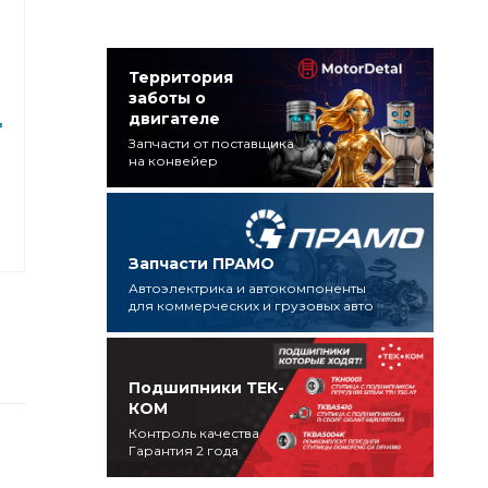
Территория
заботы о
двигателе
,
Запчасти от поставщика
на конвейер
Запчасти ПРАМО
Автоэлектрика и автокомпоненты
для коммерческих и грузовых авто
Подшипники ТЕК-
КОМ
Контроль качества
Гарантия 2 года