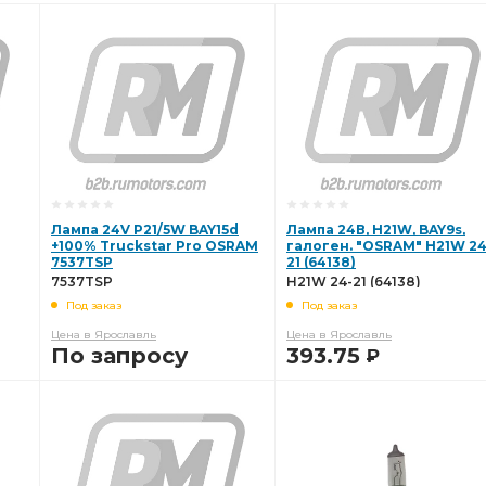
Лампа 24V P21/5W BAY15d
Лампа 24В, H21W, BAY9s,
+100% Truckstar Pro OSRAM
галоген. "OSRAM" H21W 24
7537TSP
21 (64138)
7537TSP
H21W 24-21 (64138)
Под заказ
Под заказ
Цена в Ярославль
Цена в Ярославль
По запросу
393.75
Р
В КОРЗИНУ
В КОРЗИНУ