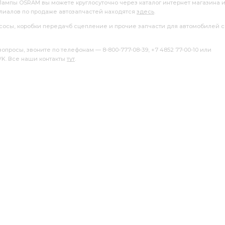
 Лампы OSRAM вы можете круглосуточно через каталог интернет магазина 
илиалов по продаже автозапчастей находятся
здесь
.
насосы, коробки передачб сцепление и прочие запчасти для автомобилей с
росы, звоните по телефонам — 8-800-777-08-39, +7 4852 77-00-10 или
 VK. Все наши контакты
тут
.