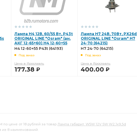
Лампа Н4 12В, 60/55 Вт, P43t
Лампа Н7 24В, 70Вт, PX26d
5s
ORIGINAL LINE "Osram" (ан.
ORIGINAL LINE "Osram" H7
АКГ 12-65+60) H4 12-60+55
24-70 (64215)
P43t (64193)
H4 12-60+55 P43t (64193)
H7 24-70 (64215)
Под заказ
Под заказ
Цена в Ярославль
Цена в Ярославль
177.38
400.00
Р
Р
В КОРЗИНУ
В КОРЗИНУ
 по цене от 18 рублей за товар
Лампа габарит. W5W 12V 5W W2,1x9,5d
в из 8 наименований.