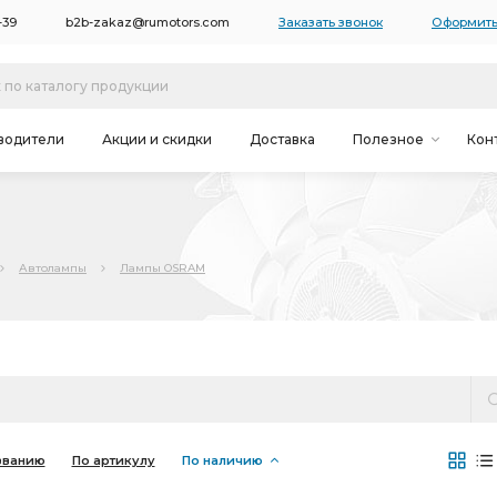
-39
b2b-zakaz@rumotors.com
Заказать звонок
Оформить
водители
Акции и скидки
Доставка
Полезное
Кон
Автолампы
Лампы OSRAM
званию
По артикулу
По наличию