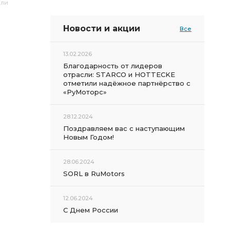
или
Новости и акции
Все
13.02.2026
Благодарность от лидеров
отрасли: STARCO и HOTTECKE
отметили надёжное партнёрство с
«РуМоторс»
28.12.2024
Поздравляем вас с наступающим
Новым Годом!
28.06.2024
SORL в RuMotors
12.06.2024
С Днем России