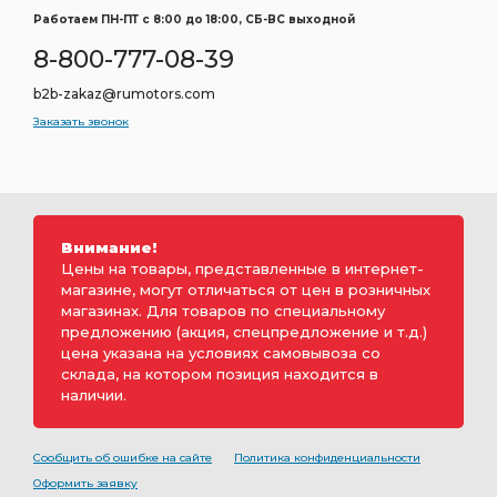
Работаем ПН-ПТ c 8:00 до 18:00, СБ-ВС выходной
8-800-777-08-39
b2b-zakaz@rumotors.com
Заказать звонок
Внимание!
Цены на товары, представленные в интернет-
магазине, могут отличаться от цен в розничных
магазинах. Для товаров по специальному
предложению (акция, спецпредложение и т.д.)
цена указана на условиях самовывоза со
склада, на котором позиция находится в
наличии.
Сообщить об ошибке на сайте
Политика конфиденциальности
Оформить заявку