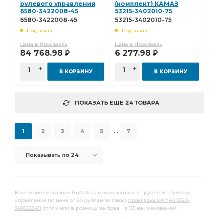
рулевого управления
(комплект) КАМАЗ
6580-3422008-45
53215-3402010-75
6580-3422008-45
53215-3402010-75
Под заказ
Под заказ
Цена в Ярославль
Цена в Ярославль
84 768.98
6 277.98
Р
Р
В КОРЗИНУ
В КОРЗИНУ
ПОКАЗАТЬ ЕЩЕ 24 ТОВАРА
...
1
2
3
4
5
7
Показывать по 24
В интернет магазине RuMotors можно купить в группе 34. Рулевое
управление по цене от 20 рублей за товар
прокладка КАМАЗ 6520-
3408225-01
оптом или в розницу выбрав из 159 наименований.