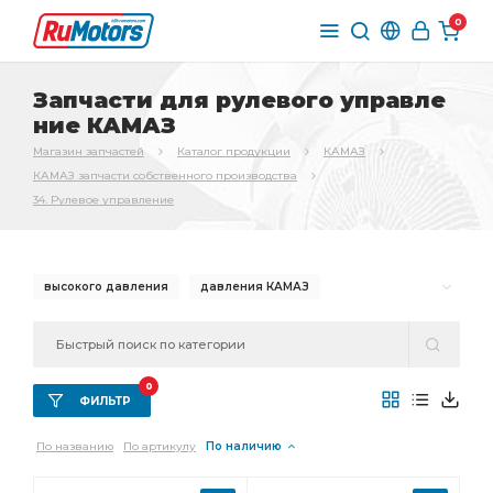
0
Запчасти для рулевого управле
ние КАМАЗ
Магазин запчастей
Каталог продукции
КАМАЗ
КАМАЗ запчасти собственного производства
34. Рулевое управление
высокого давления
давления КАМАЗ
трубка высокого давления
трубка высокого
высокого давления КАМАЗ
вал карданный
0
рулевой КАМАЗ
вал карданный рулевой
ФИЛЬТР
вал карданный рулевой КАМАЗ
карданный рулевой
По названию
По артикулу
По наличию
карданный рулевой КАМАЗ
рулевого управления
рулевого управления КАМАЗ
управления КАМАЗ