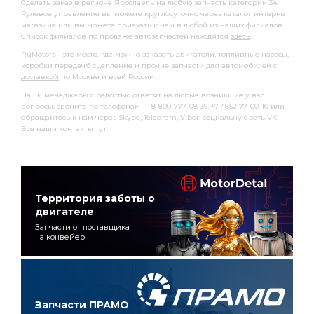
Сделать заказ в регионе Ярославль на любую запчасть категории 34.
Рулевое управление вы можете круглосуточно через каталог интернет
магазина или вы можете приехать к нам в любой из наших филиалов.
Список филиалов по продаже автозапчастей находятся
здесь
.
RuMotors - это место, где можно заказать двигатели, топливные насосы,
коробки передачб сцепление и прочие запчасти для автомобилей с
доставкой
по Москве и всей России.
Наши менеджеры с радостью ответят на любые возникшие у вас
вопросы, звоните по телефонам — 8-800-777-08-39, +7 4852 77-00-10 или
обращайтесь к нам через Skype, Telegram, Viber, социальную сеть VK.
Все наши контакты
тут
.
Территория заботы о
двигателе
Запчасти от поставщика
на конвейер
Запчасти ПРАМО