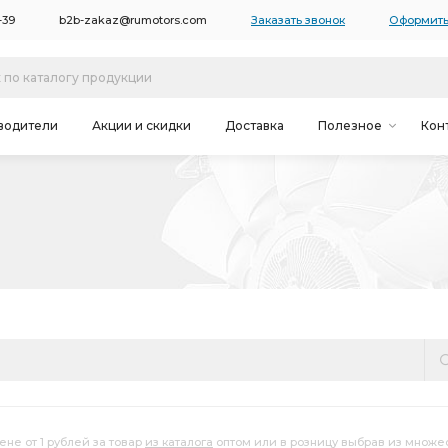
-39
b2b-zakaz@rumotors.com
Заказать звонок
Оформить
водители
Акции и скидки
Доставка
Полезное
Кон
ене от 1 рублей за товар
из каталога
оптом или в розницу выбрав из множе