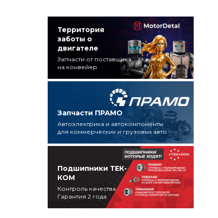
Территория
заботы о
двигателе
Запчасти от поставщика
на конвейер
Запчасти ПРАМО
Автоэлектрика и автокомпоненты
для коммерческих и грузовых авто
Подшипники ТЕК-
КОМ
Контроль качества
Гарантия 2 года