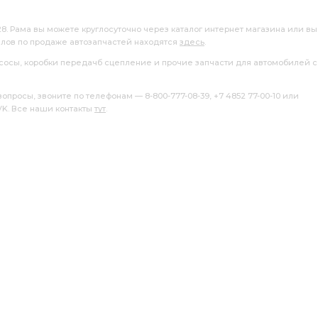
28. Рама вы можете круглосуточно через каталог интернет магазина или вы
алов по продаже автозапчастей находятся
здесь
.
насосы, коробки передачб сцепление и прочие запчасти для автомобилей с
росы, звоните по телефонам — 8-800-777-08-39, +7 4852 77-00-10 или
 VK. Все наши контакты
тут
.