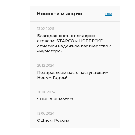
Новости и акции
Все
13.02.2026
Благодарность от лидеров
отрасли: STARCO и HOTTECKE
отметили надёжное партнёрство с
«РуМоторс»
28.12.2024
Поздравляем вас с наступающим
Новым Годом!
28.06.2024
SORL в RuMotors
12.06.2024
С Днем России